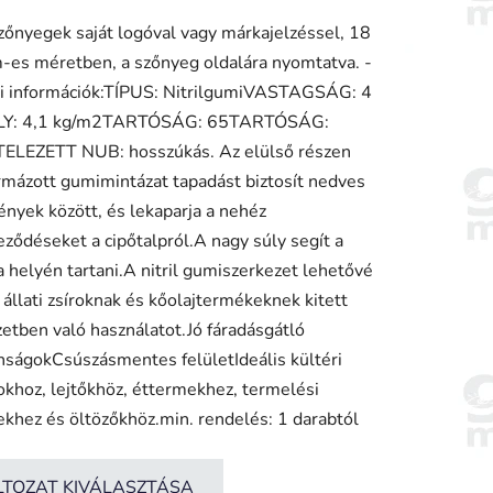
őnyegek saját logóval vagy márkajelzéssel, 18
-es méretben, a szőnyeg oldalára nyomtatva. -
ése
i információk:TÍPUS: NitrilgumiVASTAGSÁG: 4
Y: 4,1 kg/m2TARTÓSÁG: 65TARTÓSÁG:
TELEZETT NUB: hosszúkás. Az elülső részen
rmázott gumimintázat tapadást biztosít nedves
nyek között, és lekaparja a nehéz
ződéseket a cipőtalpról.A nagy súly segít a
a helyén tartani.A nitril gumiszerkezet lehetővé
z állati zsíroknak és kőolajtermékeknek kitett
etben való használatot.Jó fáradásgátló
nságokCsúszásmentes felületIdeális kültéri
okhoz, lejtőkhöz, éttermekhez, termelési
ekhez és öltözőkhöz.min. rendelés: 1 darabtól
LTOZAT KIVÁLASZTÁSA