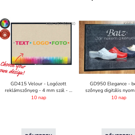
Kód:
457/60X40
Kód:
3
GD415 Velour - Logózott
GD950 Elegance - be
reklámszőnyeg - 4 mm szál - 2
szőnyeg digitális nyoma
cm Gumiszél
mm szőrhossz
10 nap
10 nap