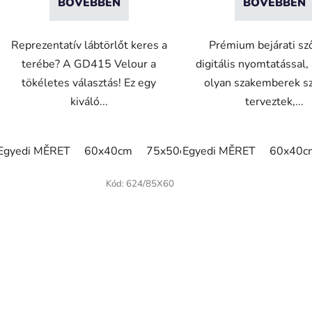
BŐVEBBEN
BŐVEBBEN
Reprezentatív lábtörlőt keres a
Prémium bejárati s
terébe? A GD415 Velour a
digitális nyomtatással
tökéletes választás! Ez egy
olyan szakemberek s
kiváló...
terveztek,...
Egyedi MĚRET
60x40cm
75x50cm
Egyedi MĚRET
75x60cm
60x40c
85x60c
Kód:
624/85X60