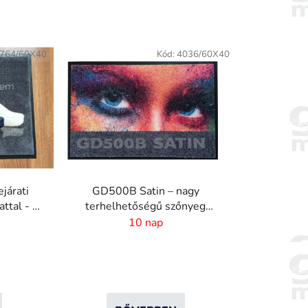
764/60X40
Kód:
4036/60X40
járati
GD500B Satin – nagy
ttal - 6
terhelhetőségű szőnyeg
digitális nyomtatással és
10 nap
nedvszívó réteggel