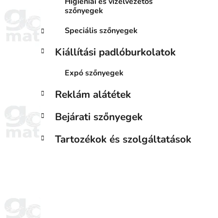
Higiéniai és vízelvezetős
szőnyegek
Speciális szőnyegek
Kiállítási padlóburkolatok
Expó szőnyegek
Reklám alátétek
Bejárati szőnyegek
Tartozékok és szolgáltatások