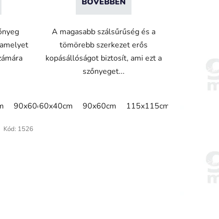
BŐVEBBEN
zőnyeg
A magasabb szálsűrűség és a
, amelyet
tömörebb szerkezet erős
zámára
kopásállóságot biztosít, ami ezt a
szőnyeget...
m
m
90x60cm
85x75cm
60x40cm
60cm x 80cm
115x60cm
90x60cm
115x75cm
65cm x 90cm
115x115cm
115x85cm
90cm x 150
150x100c
115
Kód:
1526