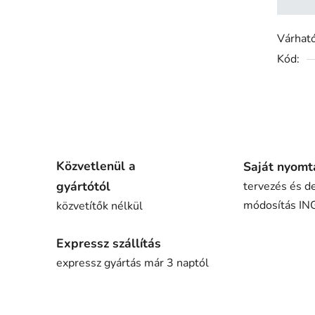
Várható
Kód:
Közvetlenül a
Saját nyomt
gyártótól
tervezés és d
módosítás I
közvetítők nélkül
Expressz szállítás
expressz gyártás már 3 naptól