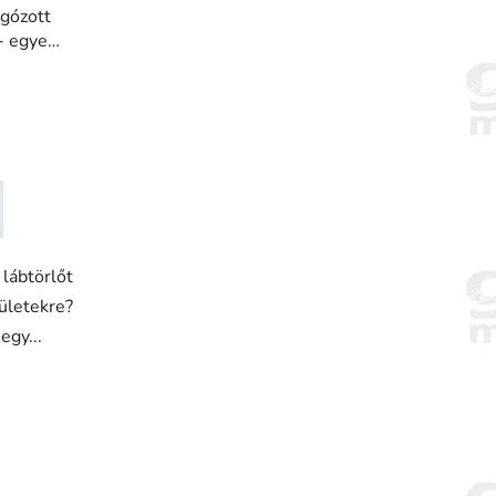
gózott
- egyedi
 lábtörlőt
ületekre?
gy...
50cm
300x85cm
300x115cm
300x150cm
180x300 