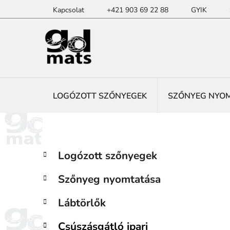
Ugrás
Kapcsolat
+421 903 69 22 88
GYIK
a
fő
tartalomhoz
LOGÓZOTT SZŐNYEGEK
SZŐNYEG NYO
O
K
Kategóriák
Logózott szőnyegek
a
átugrása
l
t
d
Szőnyeg nyomtatása
e
a
g
l
Lábtörlők
ó
s
r
Csúszásgátló ipari
i