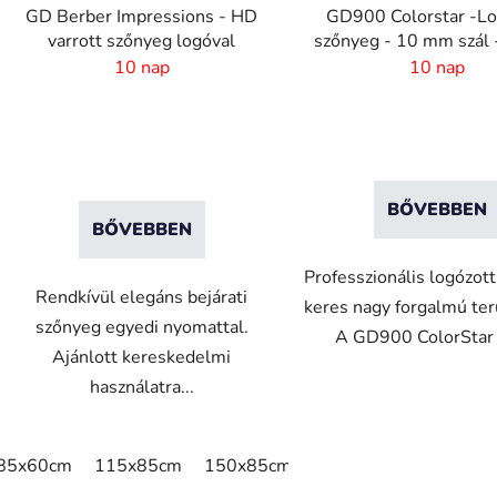
GD Berber Impressions - HD
GD900 Colorstar -Lo
varrott szőnyeg logóval
szőnyeg - 10 mm szál 
méret
10 nap
10 nap
BŐVEBBEN
BŐVEBBEN
Professzionális logózott
Rendkívül elegáns bejárati
keres nagy forgalmú ter
szőnyeg egyedi nyomattal.
A GD900 ColorStar e
Ajánlott kereskedelmi
használatra...
85x60cm
115x85cm
150x85cm
180x115cm
240x1