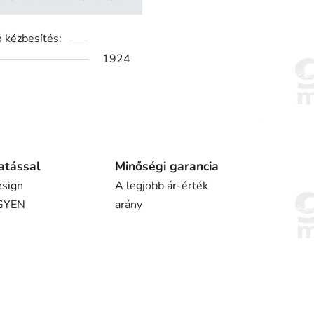
 kézbesítés:
1924
atással
Minőségi garancia
esign
A legjobb ár-érték
NGYEN
arány