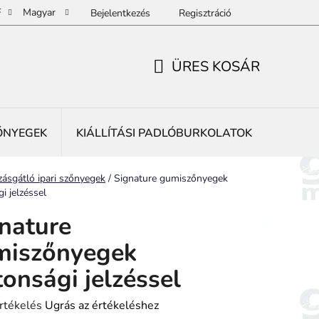
F
Magyar
Bejelentkezés
Regisztráció
ÜRES KOSÁR
KOSÁR
ŐNYEGEK
KIÁLLÍTÁSI PADLÓBURKOLATOK
REKLÁ
ap
ásgátló ipari szőnyegek
/
Signature gumiszőnyegek
i jelzéssel
nature
miszőnyegek
tonsági jelzéssel
rtékelés
Ugrás az értékeléshez