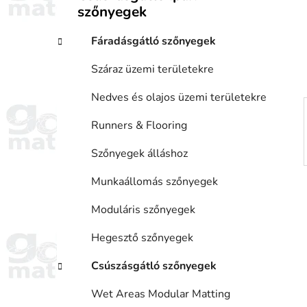
ó
szőnyegek
á
p
k
a
Fáradásgátló szőnyegek
n
e
Száraz üzemi területekre
l
Nedves és olajos üzemi területekre
Runners & Flooring
Szőnyegek álláshoz
Munkaállomás szőnyegek
Moduláris szőnyegek
Hegesztő szőnyegek
Csúszásgátló szőnyegek
Wet Areas Modular Matting