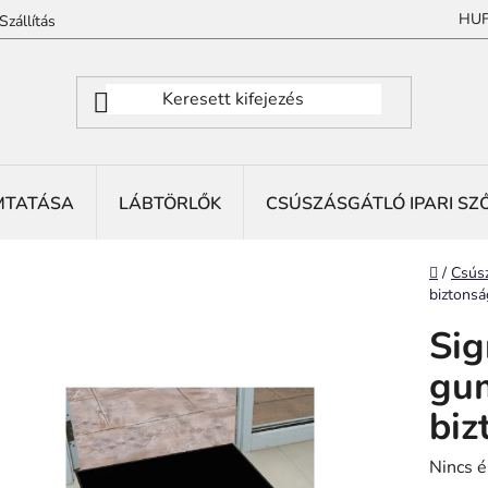
HU
Szállítás
MTATÁSA
LÁBTÖRLŐK
CSÚSZÁSGÁTLÓ IPARI SZ
Kezdől
/
Csúsz
biztonság
Sig
gu
biz
A
Nincs é