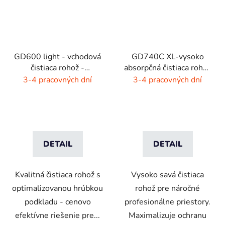
GD600 light - vchodová
GD740C XL-vysoko
čistiaca rohož -
absorpčná čistiaca rohož
interiér/exteriér
- 4 farby
3-4 pracovných dní
3-4 pracovných dní
DETAIL
DETAIL
Kvalitná čistiaca rohož s
Vysoko savá čistiaca
optimalizovanou hrúbkou
rohož pre náročné
podkladu - cenovo
profesionálne priestory.
efektívne riešenie pre...
Maximalizuje ochranu