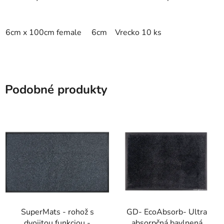
6cm x 100cm female
6cm x 100cm male
Vrecko 10 ks
Podobné produkty
SuperMats - rohož s
GD- EcoAbsorb- Ultra
dvojitou funkciou -
absorpčná bavlnená