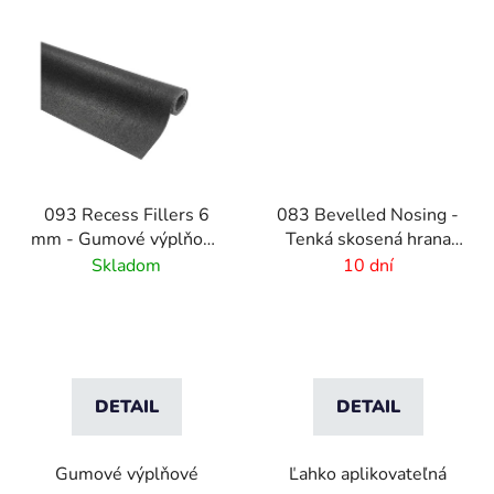
093 Recess Fillers 6
083 Bevelled Nosing -
mm - Gumové výplňové
Tenká skosená hrana
podložky
pre rohože - 2 mm
Skladom
10 dní
DETAIL
DETAIL
Gumové výplňové
Ľahko aplikovateľná