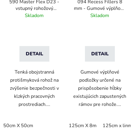
590 Master Flex D23 -
094 Recess Fillers 8
vstupný rohožový
mm - Gumové výplňové
systém s
podložky
Skladom
Skladom
odvodňovacími otvormi
DETAIL
DETAIL
Tenká obojstranná
Gumové výplňové
protišmyková rohož na
podložky určené na
zvýšenie bezpečnosti v
prispôsobenie hĺbky
klzkých pracovných
existujúcich zapustených
prostrediach....
rámov pre rohože....
50cm X 50cm
125cm X 8m
125cm x linm