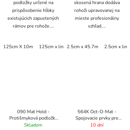
podložky určené na
skosená hrana dodáva
prispôsobenie hĺbky
rohoži upravovanej na
existujúcich zapustených
mieste profesionálny
rámov pre rohože....
vzhľad....
125cm X 10m
125cm x linm
2.5cm x 45.7m
2.5cm x lin
090 Mat Hold -
564K Oct-O-Mat -
Protišmyková podložka
Spojovacie prvky pre
pod rohože
rohožové systémy
Skladom
10 dní