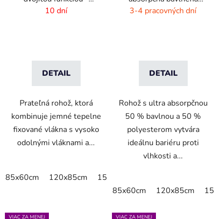
zoškrabanie a utretie
rohož -sivý melír
10 dní
3-4 pracovných dní
DETAIL
DETAIL
Prateľná rohož, ktorá
Rohož s ultra absorpčnou
kombinuje jemné tepelne
50 % bavlnou a 50 %
fixované vlákna s vysoko
polyesterom vytvára
odolnými vláknami a...
ideálnu bariéru proti
vlhkosti a...
85x60cm
120x85cm
150x85cm
175x115cm
200x
85x60cm
120x85cm
150
VIAC ZA MENEJ
VIAC ZA MENEJ