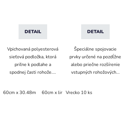
DETAIL
DETAIL
Vpichovaná polyesterová
Špeciálne spojovacie
sieťová podložka, ktorá
prvky určené na pozdĺžne
priľne k podlahe a
alebo priečne rozšírenie
spodnej časti rohože....
vstupných rohožových...
60cm x 30.48m
60cm x linm
Vrecko 10 ks
91cm x 15.24m
91cm x 