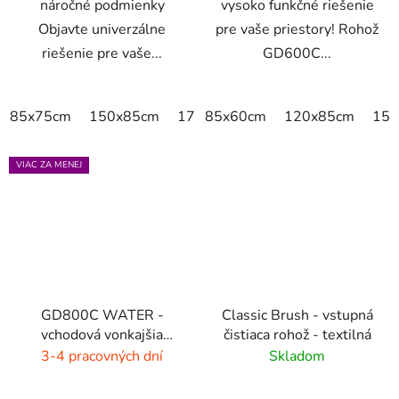
náročné podmienky
vysoko funkčné riešenie
Objavte univerzálne
pre vaše priestory! Rohož
riešenie pre vaše...
GD600C...
85x75cm
150x85cm
175x115cm
85x60cm
300x85cm
120x85cm
150
VIAC ZA MENEJ
GD800C WATER -
Classic Brush - vstupná
vchodová vonkajšia
čistiaca rohož - textilná
rohož - hnedá - čierna
3-4 pracovných dní
Skladom