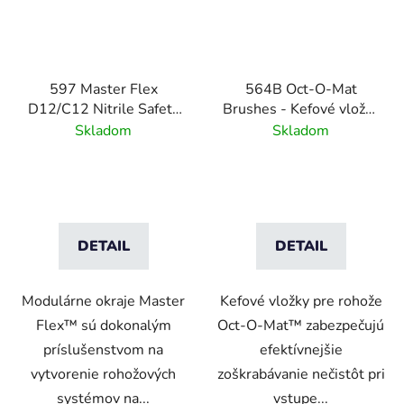
597 Master Flex
564B Oct-O-Mat
D12/C12 Nitrile Safety
Brushes - Kefové vložky
Ramps - Pripojiteľné
pre vstupné rohožové
Skladom
Skladom
bezpečnostné nájazdy
systémy
pre rohožové systémy
DETAIL
DETAIL
Modulárne okraje Master
Kefové vložky pre rohože
Flex™ sú dokonalým
Oct-O-Mat™ zabezpečujú
príslušenstvom na
efektívnejšie
vytvorenie rohožových
zoškrabávanie nečistôt pri
systémov na...
vstupe...