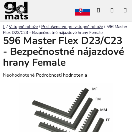
Prejsť
Hľadať
NÁKU
na
obsah
KOŠÍK
Domov
/
Vstupné rohože
/
Príslušenstvo pre vstupné rohože
/
596 Master
Flex D23/C23 - Bezpečnostné nájazdové hrany Female
596 Master Flex D23/C23
- Bezpečnostné nájazdové
hrany Female
Priemerné
Neohodnotené
Podrobnosti hodnotenia
hodnotenie
produktu
je
0,0
z
5
hviezdičiek.