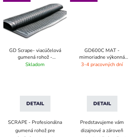
GD Scrape- viacúčelová
GD600C MAT -
gumená rohož -
mimoriadne výkonná
interiér/exteriér
čistiaca rohož - 9 farieb
Skladom
3-4 pracovných dní
s melírom
DETAIL
DETAIL
SCRAPE - Profesionálna
Predstavujeme vám
gumená rohož pre
dizajnové a zároveň