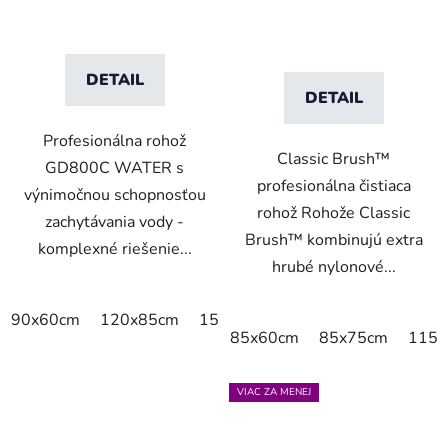
DETAIL
DETAIL
Profesionálna rohož
Classic Brush™
GD800C WATER s
profesionálna čistiaca
výnimočnou schopnosťou
rohož Rohože Classic
zachytávania vody -
Brush™ kombinujú extra
komplexné riešenie...
hrubé nylonové...
90x60cm
120x85cm
150x85cm
175x115cm
240x
85x60cm
85x75cm
115x
VIAC ZA MENEJ