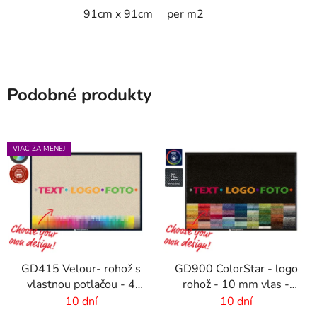
91cm x 91cm
per m2
Podobné produkty
VIAC ZA MENEJ
GD415 Velour- rohož s
GD900 ColorStar - logo
vlastnou potlačou - 4
rohož - 10 mm vlas -
mm vlas
rozmer na mieru
10 dní
10 dní