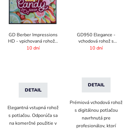
GD Berber Impressions
GD950 Elegance -
HD - vpichovaná rohož s
vchodová rohož s
logom
digitálnou potlačou - 6
10 dní
10 dní
mm vlas
DETAIL
DETAIL
Prémiová vchodová rohož
Elegantná vstupná rohož
s digitálnou potlačou
s potlačou. Odporúča sa
navrhnutá pre
na komerčné použitie v
profesionálov, ktorí