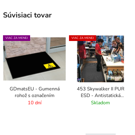
Súvisiaci tovar
VIAC ZA MENEJ
VIAC ZA MENEJ
GDmatsEU - Gumenná
453 Skywalker II PUR
rohož s označením
ESD - Antistatická
polyuretánová rohož s
10 dní
Skladom
kamienkovým vzorom