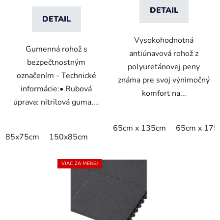
DETAIL
DETAIL
Vysokohodnotná
Gumenná rohož s
antiúnavová rohož z
bezpečtnostným
polyuretánovej peny
označením - Technické
známa pre svoj výnimočný
informácie:• Rubová
komfort na...
úprava: nitrilová guma,...
65cm x 135cm
65cm x 175
85x75cm
150x85cm
VIAC ZA MENEJ