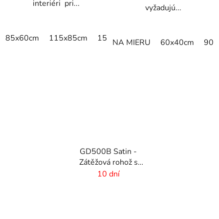
interiéri pri...
vyžadujú...
85x60cm
115x85cm
150x85cm
180x115cm
240x
NA MIERU
60x40cm
90x
GD500B Satin -
Zátěžová rohož s
digitálnou potlačou a
10 dní
absorpčnou vrstvou