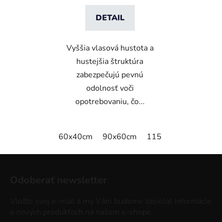
DETAIL
Vyššia vlasová hustota a
hustejšia štruktúra
zabezpečujú pevnú
odolnosť voči
opotrebovaniu, čo...
60x40cm
90x60cm
115x115cm
150x
Z
á
Odoberať newsletter
p
ä
Vložte svoj e-mail a my Vám budeme zasielať informácie
t
o nových produktoch na našom e-shope.