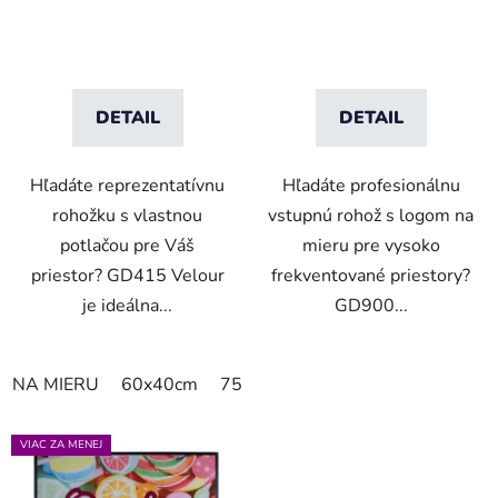
DETAIL
DETAIL
Hľadáte reprezentatívnu
Hľadáte profesionálnu
rohožku s vlastnou
vstupnú rohož s logom na
potlačou pre Váš
mieru pre vysoko
priestor? GD415 Velour
frekventované priestory?
je ideálna...
GD900...
NA MIERU
60x40cm
75x50cm
75x60cm
85x60cm
VIAC ZA MENEJ