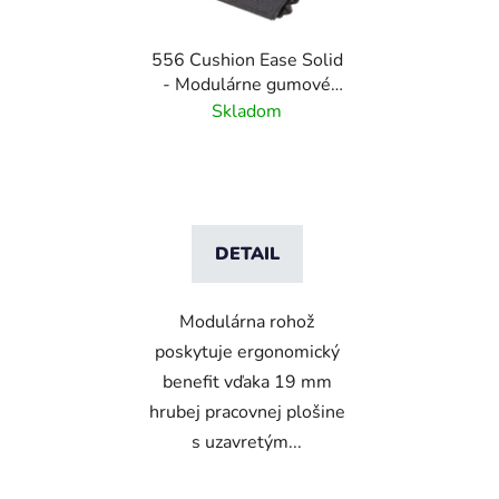
556 Cushion Ease Solid
- Modulárne gumové
dlaždice pre ťažkú
Skladom
prevádzku - Čierna
DETAIL
Modulárna rohož
poskytuje ergonomický
benefit vďaka 19 mm
hrubej pracovnej plošine
s uzavretým...