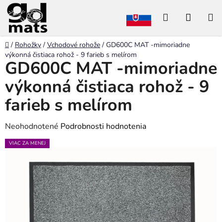
Prejsť
Hľadať
NÁKU
na
obsah
KOŠÍK
Domov
/
Rohožky
/
Vchodové rohože
/
GD600C MAT -mimoriadne
výkonná čistiaca rohož - 9 farieb s melírom
GD600C MAT -mimoriadne
výkonná čistiaca rohož - 9
farieb s melírom
Priemerné
Neohodnotené
Podrobnosti hodnotenia
hodnotenie
VIAC ZA MENEJ
produktu
je
0,0
z
5
hviezdičiek.