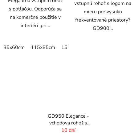
Elegantná vstupná rohož
vstupnú rohož s logom na
s potlačou. Odporúča sa
mieru pre vysoko
na komerčné použitie v
frekventované priestory?
interiéri pri...
GD900...
85x60cm
115x85cm
150x85cm
180x115cm
240x
GD950 Elegance -
vchodová rohož s
digitálnou potlačou - 6
10 dní
mm vlas