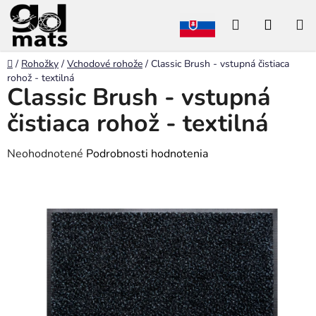
Prejsť
Hľadať
NÁKU
na
obsah
KOŠÍK
Domov
/
Rohožky
/
Vchodové rohože
/
Classic Brush - vstupná čistiaca
rohož - textilná
Classic Brush - vstupná
čistiaca rohož - textilná
Priemerné
Neohodnotené
Podrobnosti hodnotenia
hodnotenie
produktu
je
0,0
z
5
hviezdičiek.