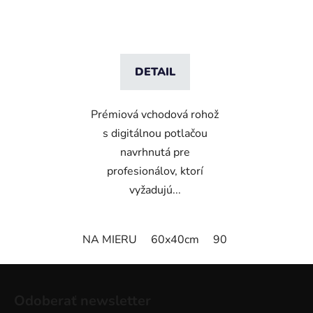
DETAIL
Prémiová vchodová rohož
s digitálnou potlačou
navrhnutá pre
profesionálov, ktorí
vyžadujú...
NA MIERU
60x40cm
90x60cm
60cm x
Z
á
Odoberať newsletter
p