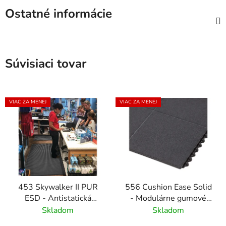
Ostatné informácie
Súvisiaci tovar
VIAC ZA MENEJ
VIAC ZA MENEJ
453 Skywalker II PUR
556 Cushion Ease Solid
ESD - Antistatická
- Modulárne gumové
polyuretánová rohož s
dlaždice pre ťažkú
Skladom
Skladom
kamienkovým vzorom
prevádzku - Čierna