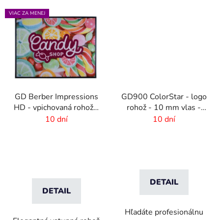
VIAC ZA MENEJ
GD Berber Impressions
GD900 ColorStar - logo
HD - vpichovaná rohož s
rohož - 10 mm vlas -
logom
rozmer na mieru
10 dní
10 dní
DETAIL
DETAIL
Hľadáte profesionálnu