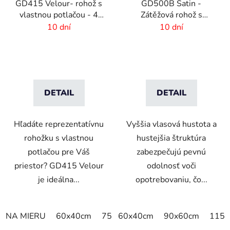
GD415 Velour- rohož s
GD500B Satin -
vlastnou potlačou - 4
Zátěžová rohož s
mm vlas
digitálnou potlačou a
10 dní
10 dní
absorpčnou vrstvou
DETAIL
DETAIL
Hľadáte reprezentatívnu
Vyššia vlasová hustota a
rohožku s vlastnou
hustejšia štruktúra
potlačou pre Váš
zabezpečujú pevnú
priestor? GD415 Velour
odolnosť voči
je ideálna...
opotrebovaniu, čo...
NA MIERU
60x40cm
75x50cm
60x40cm
75x60cm
90x60cm
85x60cm
115x