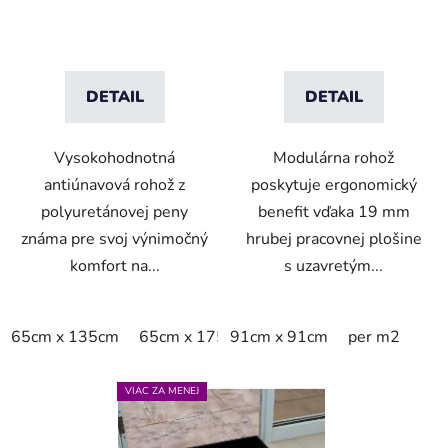
DETAIL
DETAIL
Vysokohodnotná
Modulárna rohož
antiúnavová rohož z
poskytuje ergonomický
polyuretánovej peny
benefit vďaka 19 mm
známa pre svoj výnimočný
hrubej pracovnej plošine
komfort na...
s uzavretým...
65cm x 135cm
65cm x 175cm
91cm x 91cm
65cm x 90cm
per m2
90cm x 
VIAC ZA MENEJ