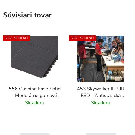
Súvisiaci tovar
VIAC ZA MENEJ
VIAC ZA MENEJ
556 Cushion Ease Solid
453 Skywalker II PUR
- Modulárne gumové
ESD - Antistatická
dlaždice pre ťažkú
polyuretánová rohož s
Skladom
Skladom
prevádzku - Čierna
kamienkovým vzorom