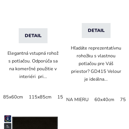
DETAIL
DETAIL
Hľadáte reprezentatívnu
Elegantná vstupná rohož
rohožku s vlastnou
s potlačou. Odporúča sa
potlačou pre Váš
na komerčné použitie v
priestor? GD415 Velour
interiéri pri...
je ideálna...
85x60cm
115x85cm
150x85cm
180x115cm
240x
NA MIERU
60x40cm
75x