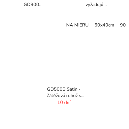
GD900...
vyžadujú...
NA MIERU
60x40cm
90x
GD500B Satin -
Zátěžová rohož s
digitálnou potlačou a
10 dní
absorpčnou vrstvou