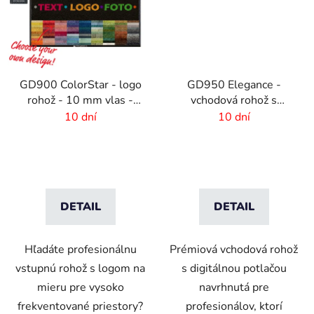
GD900 ColorStar - logo
GD950 Elegance -
rohož - 10 mm vlas -
vchodová rohož s
rozmer na mieru
digitálnou potlačou - 6
10 dní
10 dní
mm vlas
DETAIL
DETAIL
Hľadáte profesionálnu
Prémiová vchodová rohož
vstupnú rohož s logom na
s digitálnou potlačou
mieru pre vysoko
navrhnutá pre
frekventované priestory?
profesionálov, ktorí