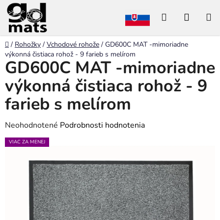
Prejsť
Hľadať
NÁKU
na
obsah
KOŠÍK
Domov
/
Rohožky
/
Vchodové rohože
/
GD600C MAT -mimoriadne
výkonná čistiaca rohož - 9 farieb s melírom
GD600C MAT -mimoriadne
výkonná čistiaca rohož - 9
farieb s melírom
Priemerné
Neohodnotené
Podrobnosti hodnotenia
hodnotenie
VIAC ZA MENEJ
produktu
je
0,0
z
5
hviezdičiek.