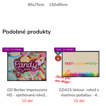
85x75cm
150x85cm
Podobné produkty
VIAC ZA MENEJ
VIAC ZA MENEJ
GD Berber Impressions
GD415 Velour- rohož s
HD - vpichovaná rohož s
vlastnou potlačou - 4
logom
mm vlas
10 dní
10 dní