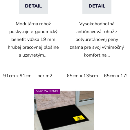
DETAIL
DETAIL
Modulárna rohož
Vysokohodnotná
poskytuje ergonomický
antiúnavová rohož z
benefit vďaka 19 mm
polyuretánovej peny
hrubej pracovnej plošine
známa pre svoj výnimočný
s uzavretým...
komfort na...
91cm x 91cm
per m2
65cm x 135cm
65cm x 175
VIAC ZA MENEJ