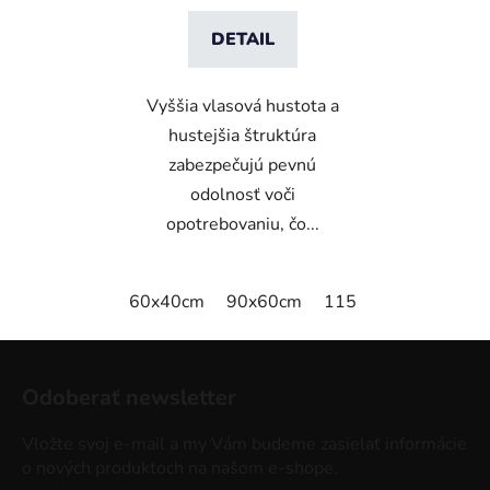
DETAIL
Vyššia vlasová hustota a
hustejšia štruktúra
zabezpečujú pevnú
odolnosť voči
opotrebovaniu, čo...
60x40cm
90x60cm
115x115cm
150x
Z
á
Odoberať newsletter
p
ä
Vložte svoj e-mail a my Vám budeme zasielať informácie
t
o nových produktoch na našom e-shope.