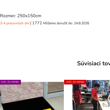
Rozmer: 250x150cm
| 1772
3-4 pracovných dní
Môžeme doručiť do:
24.8.2026
Súvisiaci to
VIAC ZA MENEJ
VIAC ZA MENEJ
Kód:
1924
Kód:
4