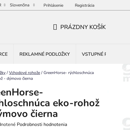
R
Slovenčina
Prihlásenie
Registrácia
PRÁZDNY KOŠÍK
NÁKUPNÝ
KOŠÍK
RCE
REKLAMNÉ PODLOŽKY
VSTUPNÉ ROHOŽE
žky
/
Vchodové rohože
/
GreenHorse- rýchloschnúca
ž - dýmovo čierna
eenHorse-
hloschnúca eko-rohož
ýmovo čierna
rné
notené
Podrobnosti hodnotenia