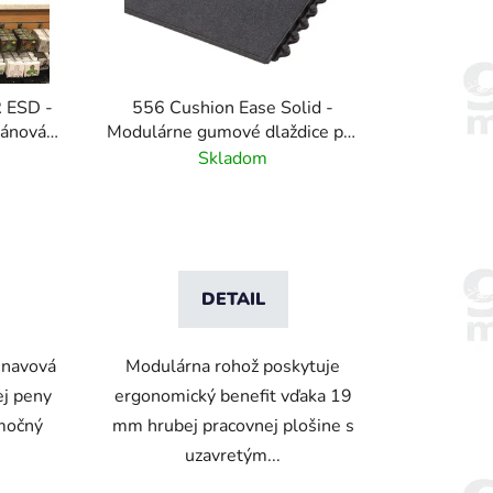
R ESD -
556 Cushion Ease Solid -
tánová
Modulárne gumové dlaždice pre
 vzorom
ťažkú prevádzku - Čierna
Skladom
DETAIL
únavová
Modulárna rohož poskytuje
ej peny
ergonomický benefit vďaka 19
imočný
mm hrubej pracovnej plošine s
uzavretým...