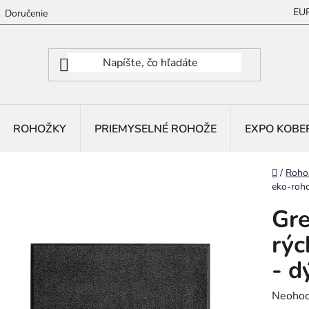
EU
Doručenie
ROHOŽKY
PRIEMYSELNÉ ROHOŽE
EXPO KOBE
Domov
/
Roho
eko-roho
Gr
rýc
- d
Prieme
Neohod