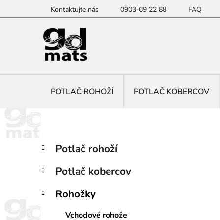
Prejsť
Kontaktujte nás
0903-69 22 88
FAQ
na
obsah
POTLAČ ROHOŽÍ
POTLAČ KOBERCOV
B
K
Preskočiť
Potlač rohoží
a
kategórie
o
t
č
Potlač kobercov
e
n
g
ý
Rohožky
ó
p
r
Vchodové rohože
i