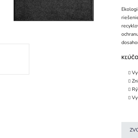
hodnot
Ekologi
produk
riešeni
je
recyklo
0,0
ochran
z
dosaho
5
hviezdič
KĽÚČO
Vy
Zn
Rý
Vy
ZV