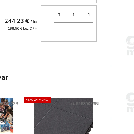
244,23 €
/ ks
198,56 € bez DPH
var
VIAC ZA MENEJ
53S0023BL
Kód:
556S0033BL