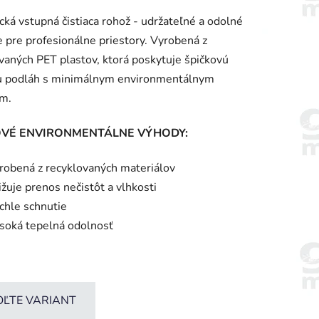
enie
cká vstupná čistiaca rohož - udržateľné a odolné
tu
e pre profesionálne priestory. Vyrobená z
vaných PET plastov, ktorá poskytuje špičkovú
u podláh s minimálnym environmentálnym
m.
iek.
VÉ ENVIRONMENTÁLNE VÝHODY:
robená z recyklovaných materiálov
ižuje prenos nečistôt a vlhkosti
chle schnutie
soká tepelná odolnosť
OĽTE VARIANT