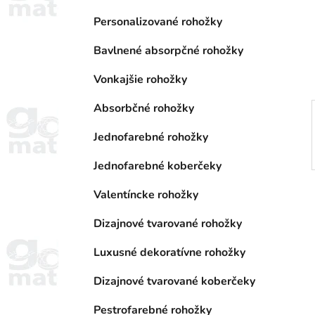
a
e
n
Personalizované rohožky
e
Bavlnené absorpčné rohožky
l
Vonkajšie rohožky
Absorbčné rohožky
Jednofarebné rohožky
Jednofarebné koberčeky
Valentíncke rohožky
Dizajnové tvarované rohožky
Luxusné dekoratívne rohožky
Dizajnové tvarované koberčeky
Pestrofarebné rohožky