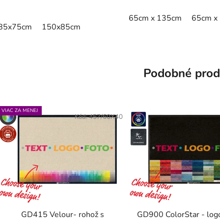
65cm x 135cm
65cm x
85x75cm
150x85cm
Podobné prod
VIAC ZA MENEJ
Kód:
457/60X40
GD415 Velour- rohož s
GD900 ColorStar - logo