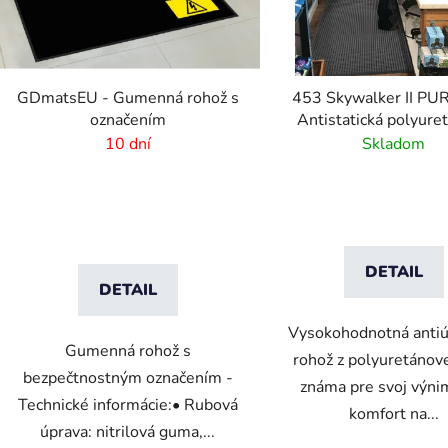
GDmatsEU - Gumenná rohož s
453 Skywalker II PU
označením
Antistatická polyure
rohož s kamienkovým
10 dní
Skladom
DETAIL
DETAIL
Vysokohodnotná anti
Gumenná rohož s
rohož z polyuretánov
bezpečtnostným označením -
známa pre svoj výn
Technické informácie:• Rubová
komfort na...
úprava: nitrilová guma,...