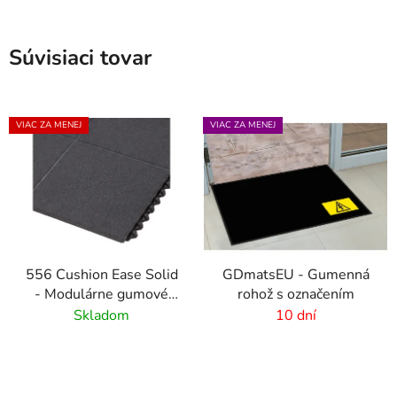
Súvisiaci tovar
VIAC ZA MENEJ
VIAC ZA MENEJ
556 Cushion Ease Solid
GDmatsEU - Gumenná
- Modulárne gumové
rohož s označením
dlaždice pre ťažkú
Skladom
10 dní
prevádzku - Čierna