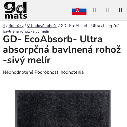
Prejsť
Hľadať
NÁKU
na
obsah
KOŠÍK
Domov
/
Rohožky
/
Vchodové rohože
/
GD- EcoAbsorb- Ultra absorpčná
bavlnená rohož -sivý melír
GD- EcoAbsorb- Ultra
absorpčná bavlnená rohož
-sivý melír
Priemerné
Neohodnotené
Podrobnosti hodnotenia
hodnotenie
produktu
je
0,0
z
5
hviezdičiek.