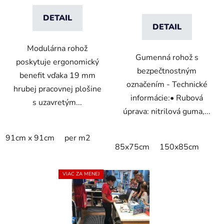
DETAIL
DETAIL
Modulárna rohož
Gumenná rohož s
poskytuje ergonomický
bezpečtnostným
benefit vďaka 19 mm
označením - Technické
hrubej pracovnej plošine
informácie:• Rubová
s uzavretým...
úprava: nitrilová guma,...
91cm x 91cm
per m2
85x75cm
150x85cm
VIAC ZA MENEJ