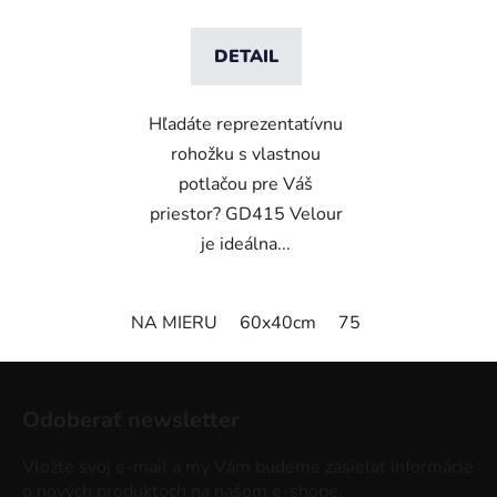
DETAIL
Hľadáte reprezentatívnu
rohožku s vlastnou
potlačou pre Váš
priestor? GD415 Velour
je ideálna...
NA MIERU
60x40cm
75x50cm
75x60
Z
á
Odoberať newsletter
p
ä
Vložte svoj e-mail a my Vám budeme zasielať informácie
t
o nových produktoch na našom e-shope.