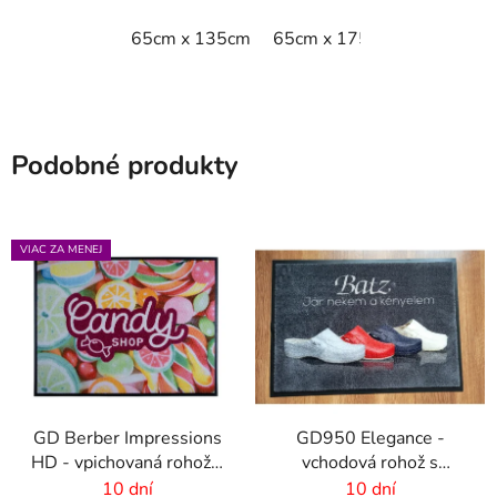
65cm x 135cm
65cm x 175cm
65cm x 9
Podobné produkty
VIAC ZA MENEJ
GD Berber Impressions
GD950 Elegance -
HD - vpichovaná rohož s
vchodová rohož s
logom
digitálnou potlačou - 6
10 dní
10 dní