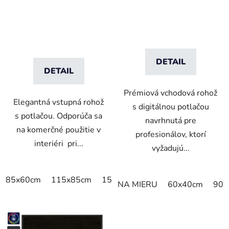
mm vlas
DETAIL
DETAIL
Prémiová vchodová rohož
Elegantná vstupná rohož
s digitálnou potlačou
s potlačou. Odporúča sa
navrhnutá pre
na komerčné použitie v
profesionálov, ktorí
interiéri pri...
vyžadujú...
85x60cm
115x85cm
150x85cm
180x115cm
240x
NA MIERU
60x40cm
90x