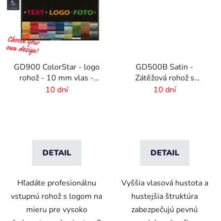
GD900 ColorStar - logo
GD500B Satin -
rohož - 10 mm vlas -
Zátěžová rohož s
rozmer na mieru
digitálnou potlačou a
10 dní
10 dní
absorpčnou vrstvou
DETAIL
DETAIL
Hľadáte profesionálnu
Vyššia vlasová hustota a
vstupnú rohož s logom na
hustejšia štruktúra
mieru pre vysoko
zabezpečujú pevnú