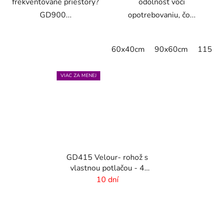
frekventované priestory?
odolnosť voči
GD900...
opotrebovaniu, čo...
60x40cm
90x60cm
115x
VIAC ZA MENEJ
GD415 Velour- rohož s
vlastnou potlačou - 4
mm vlas
10 dní