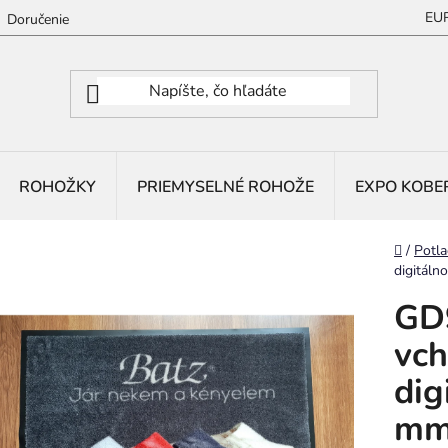
EU
Doručenie
ROHOŽKY
PRIEMYSELNÉ ROHOŽE
EXPO KOBE
Domov
/
Potla
digitáln
GD9
vch
dig
mm