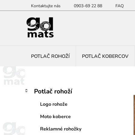
Prejsť
Kontaktujte nás
0903-69 22 88
FAQ
na
obsah
POTLAČ ROHOŽÍ
POTLAČ KOBERCOV
B
K
Preskočiť
Potlač rohoží
a
kategórie
o
t
č
Logo rohože
e
n
g
Moto koberce
ý
ó
p
r
Reklamné rohožky
i