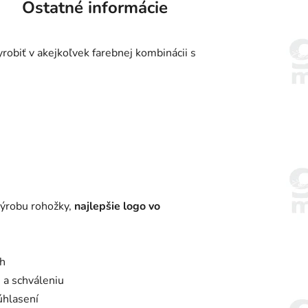
Ostatné informácie
robiť v akejkoľvek farebnej kombinácii s
výrobu rohožky,
najlepšie logo vo
rh
 a schváleniu
úhlasení