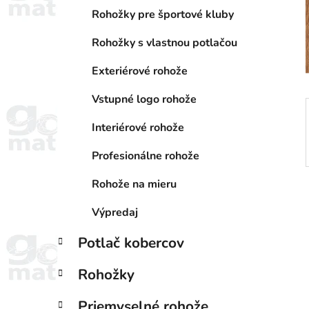
a
e
n
Rohožky pre športové kluby
e
Rohožky s vlastnou potlačou
l
Exteriérové rohože
Vstupné logo rohože
Interiérové rohože
Profesionálne rohože
Rohože na mieru
Výpredaj
Potlač kobercov
Rohožky
Priemyselné rohože