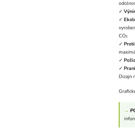
odolnos
✓
Výni
✓
Ekol
vyroben
CO₂
✓
Prot
maximál
✓
Poži
✓
Prani
Dizajn 
Grafic
→
P
info