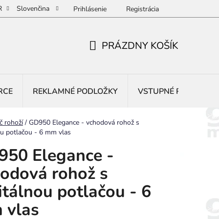
R
Slovenčina
Prihlásenie
Registrácia
PRÁZDNY KOŠÍK
NÁKUPNÝ
KOŠÍK
RCE
REKLAMNÉ PODLOŽKY
VSTUPNÉ ROHOŽE
č rohoží
/
GD950 Elegance - vchodová rohož s
ou potlačou - 6 mm vlas
50 Elegance -
odová rohož s
itálnou potlačou - 6
 vlas