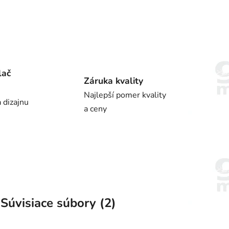
lač
Záruka kvality
Najlepší pomer kvality
 dizajnu
a ceny
Súvisiace súbory (2)