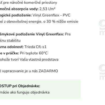
ť pre náročné komerčné priestory
močná absorpcia vody:
2,53 l/m²
ogické podloženie:
Vinyl Greenflex – PVC
é z obnoviteľnej energie, o 30 % nižšie emisie
išmykové podloženie Vinyl Greenflex:
Pre
nu stabilitu
arna odolnosť:
Trieda Cfl-s1
e v práčke:
Pri teplote 60°C
rohože tvorí Vaša vlastná predstava
ké vypracovanie je u nás ZADARMO
OSTUP pri Objednávke:
rmácie ako funguje objednávka