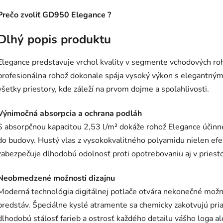
Prečo zvoliť GD950 Elegance ?
Dlhý popis produktu
Elegance predstavuje vrchol kvality v segmente vchodových roh
profesionálna rohož dokonale spája vysoký výkon s elegantným
všetky priestory, kde záleží na prvom dojme a spoľahlivosti.
Výnimočná absorpcia a ochrana podláh
S absorpčnou kapacitou 2,53 l/m² dokáže rohož Elegance účinne 
do budovy. Hustý vlas z vysokokvalitného polyamidu nielen efe
zabezpečuje dlhodobú odolnosť proti opotrebovaniu aj v priest
Neobmedzené možnosti dizajnu
Moderná technológia digitálnej potlače otvára nekonečné možno
predstáv. Špeciálne kyslé atramente sa chemicky zakotvujú pri
dlhodobú stálosť farieb a ostrosť každého detailu vášho loga al