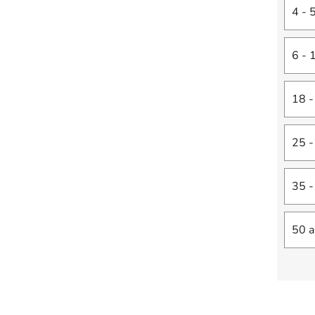
4 - 
6 - 
18 -
25 -
35 -
50 a