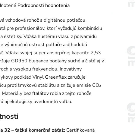
rné
notené
Podrobnosti hodnotenia
enie
á vchodová rohož s digitálnou potlačou
tu
tá pre profesionálov, ktorí vyžadujú kombináciu
a estetiky. Vďaka hustému vlasu z polyamidu
e výnimočnú ostrosť potlače a dlhodobú
ť. Vďaka svojej super absorpčnej kapacite 2,53
ržuje GD950 Elegance podlahy suché a čisté aj v
iek.
roch s vysokou frekvenciou. Inovatívny
ykový podklad Vinyl Greenflex zaručuje
úcu protišmykovú stabilitu a znižuje emisie CO₂
 Materiály bez ftalátov robia z tejto rohože
kú aj ekologicky uvedomelú voľbu.
tnosti
da 32 – ťažká komerčná záťaž:
Certifikovaná