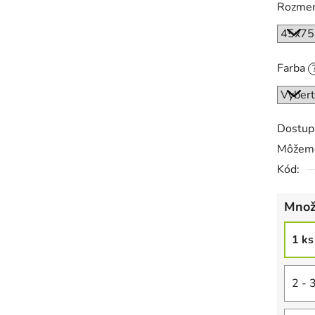
Rozme
Farba
Dostup
Môžeme
Kód:
Množ
1 ks
2 - 