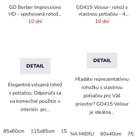
GD Berber Impressions
GD415 Velour- rohož s
HD - vpichovaná rohož s
vlastnou potlačou - 4
logom
mm vlas
10 dní
10 dní
DETAIL
DETAIL
Hľadáte reprezentatívnu
Elegantná vstupná rohož
rohožku s vlastnou
s potlačou. Odporúča sa
potlačou pre Váš
na komerčné použitie v
priestor? GD415 Velour
interiéri pri...
je ideálna...
85x60cm
115x85cm
150x85cm
180x115cm
240x
NA MIERU
60x40cm
75x