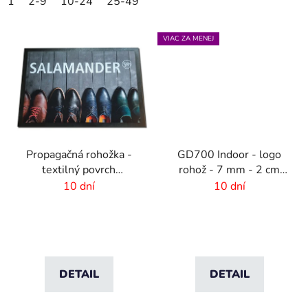
1
2-9
10-24
25-49
50-99
100-249
250-499
VIAC ZA MENEJ
Propagačná rohožka -
GD700 Indoor - logo
textilný povrch
rohož - 7 mm - 2 cm
-85x300 cm
gumový okraj
10 dní
10 dní
DETAIL
DETAIL