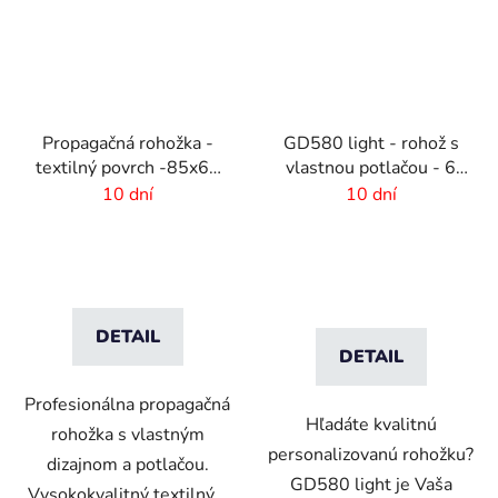
Propagačná rohožka -
GD580 light - rohož s
textilný povrch -85x60
vlastnou potlačou - 6
cm
mm vlas
10 dní
10 dní
DETAIL
DETAIL
Profesionálna propagačná
Hľadáte kvalitnú
rohožka s vlastným
personalizovanú rohožku?
dizajnom a potlačou.
GD580 light je Vaša
Vysokokvalitný textilný...