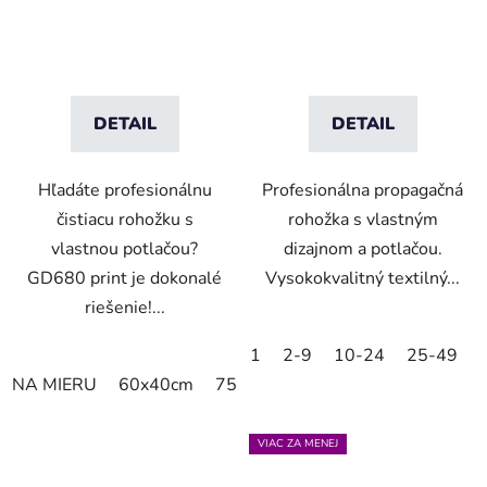
DETAIL
DETAIL
Hľadáte profesionálnu
Profesionálna propagačná
čistiacu rohožku s
rohožka s vlastným
vlastnou potlačou?
dizajnom a potlačou.
GD680 print je dokonalé
Vysokokvalitný textilný...
riešenie!...
1
2-9
10-24
25-49
NA MIERU
60x40cm
75x60cm
85x60cm
85x75cm
VIAC ZA MENEJ