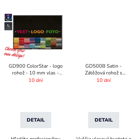
GD900 ColorStar - logo
GD500B Satin -
rohož - 10 mm vlas -
Zátěžová rohož s
rozmer na mieru
digitálnou potlačou a
10 dní
10 dní
absorpčnou vrstvou
DETAIL
DETAIL
Hľadáte profesionálnu
Vyššia vlasová hustota a