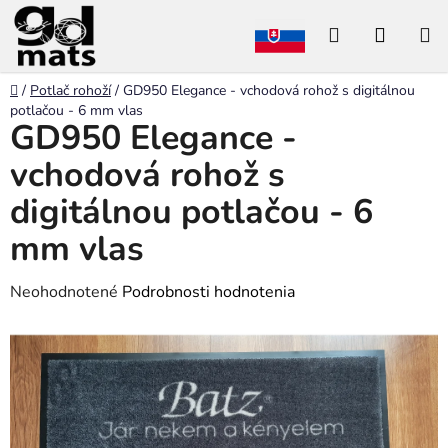
Prejsť
Hľadať
NÁKU
na
obsah
KOŠÍK
Domov
/
Potlač rohoží
/
GD950 Elegance - vchodová rohož s digitálnou
potlačou - 6 mm vlas
GD950 Elegance -
vchodová rohož s
digitálnou potlačou - 6
mm vlas
Priemerné
Neohodnotené
Podrobnosti hodnotenia
hodnotenie
produktu
je
0,0
z