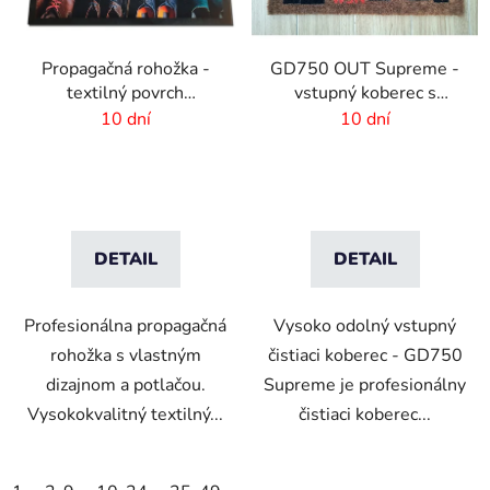
Propagačná rohožka -
GD750 OUT Supreme -
textilný povrch
vstupný koberec s
-115x180 cm
vlastnou potlačou
10 dní
10 dní
DETAIL
DETAIL
Profesionálna propagačná
Vysoko odolný vstupný
rohožka s vlastným
čistiaci koberec - GD750
dizajnom a potlačou.
Supreme je profesionálny
Vysokokvalitný textilný...
čistiaci koberec...