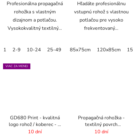
Profesionálna propagačná
Hľadáte profesionálnu
rohožka s vlastným
vstupnú rohož s vlastnou
dizajnom a potlačou.
potlačou pre vysoko
Vysokokvalitný textilný...
frekventovaný...
1
2-9
10-24
25-49
50-99
85x75cm
100-249
120x85cm
250-499
150
VIAC ZA MENEJ
GD680 Print - kvalitná
Propagačná rohožka -
logo rohož / koberec - 8
textilný povrch
mm vlas
-85x150 cm
10 dní
10 dní