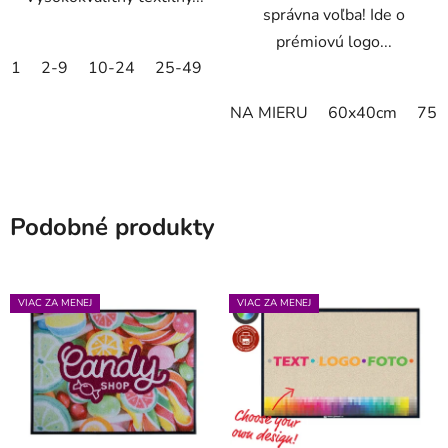
správna voľba! Ide o
prémiovú logo...
1
2-9
10-24
25-49
50-99
100-249
250-499
NA MIERU
60x40cm
75x
Podobné produkty
VIAC ZA MENEJ
VIAC ZA MENEJ