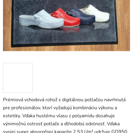
5
hviezdičiek.
Prémiová vchodová rohož s digitálnou potlačou navrhnutá
pre profesionálov, ktorí vyžadujú kombináciu výkonu a
estetiky. Vďaka hustému vlasu z polyamidu dosahuje
výnimočnú ostrosť potlače a dlhodobú odolnosť. Vďaka
svojej super absorpčnej kapacite 2,53 l/m² udržuje GD950