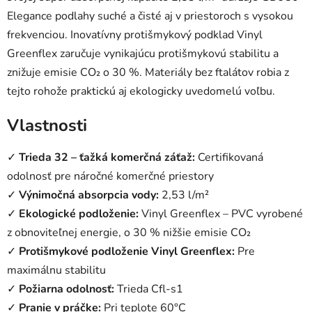
Elegance podlahy suché a čisté aj v priestoroch s vysokou
frekvenciou. Inovatívny protišmykový podklad Vinyl
Greenflex zaručuje vynikajúcu protišmykovú stabilitu a
znižuje emisie CO₂ o 30 %. Materiály bez ftalátov robia z
tejto rohože praktickú aj ekologicky uvedomelú voľbu.
Vlastnosti
✓
Trieda 32 – ťažká komerčná záťaž:
Certifikovaná
odolnosť pre náročné komerčné priestory
✓
Výnimočná absorpcia vody:
2,53 l/m²
✓
Ekologické podloženie:
Vinyl Greenflex – PVC vyrobené
z obnoviteľnej energie, o 30 % nižšie emisie CO₂
✓
Protišmykové podloženie Vinyl Greenflex:
Pre
maximálnu stabilitu
✓
Požiarna odolnosť:
Trieda Cfl-s1
✓
Pranie v práčke:
Pri teplote 60°C