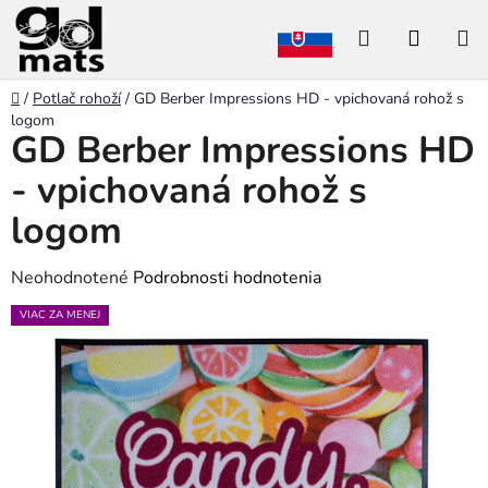
Prejsť
Hľadať
NÁKU
na
obsah
KOŠÍK
Domov
/
Potlač rohoží
/
GD Berber Impressions HD - vpichovaná rohož s
logom
GD Berber Impressions HD
- vpichovaná rohož s
logom
Priemerné
Neohodnotené
Podrobnosti hodnotenia
hodnotenie
VIAC ZA MENEJ
produktu
je
0,0
z
5
hviezdičiek.