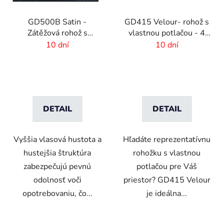
GD500B Satin -
GD415 Velour- rohož s
Zátěžová rohož s
vlastnou potlačou - 4
digitálnou potlačou a
mm vlas
10 dní
10 dní
absorpčnou vrstvou
DETAIL
DETAIL
Vyššia vlasová hustota a
Hľadáte reprezentatívnu
hustejšia štruktúra
rohožku s vlastnou
zabezpečujú pevnú
potlačou pre Váš
odolnosť voči
priestor? GD415 Velour
opotrebovaniu, čo...
je ideálna...