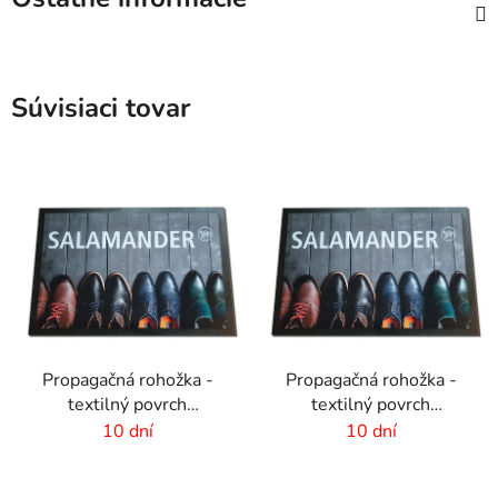
Súvisiaci tovar
Propagačná rohožka -
Propagačná rohožka -
textilný povrch
textilný povrch
-115x180 cm
-75x50cm
10 dní
10 dní