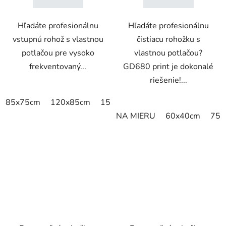
Hľadáte profesionálnu
Hľadáte profesionálnu
vstupnú rohož s vlastnou
čistiacu rohožku s
potlačou pre vysoko
vlastnou potlačou?
frekventovaný...
GD680 print je dokonalé
riešenie!...
85x75cm
120x85cm
150x85cm
175x115cm
200x
NA MIERU
60x40cm
75x