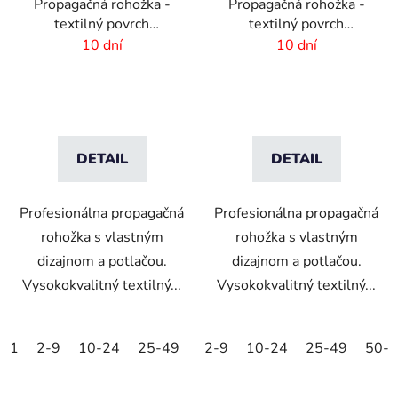
Propagačná rohožka -
Propagačná rohožka -
textilný povrch
textilný povrch
-85x150 cm
-60x40cm
10 dní
10 dní
DETAIL
DETAIL
Profesionálna propagačná
Profesionálna propagačná
rohožka s vlastným
rohožka s vlastným
dizajnom a potlačou.
dizajnom a potlačou.
Vysokokvalitný textilný...
Vysokokvalitný textilný...
1
2-9
10-24
25-49
50-99
2-9
10-24
100-249
25-49
250-499
50-