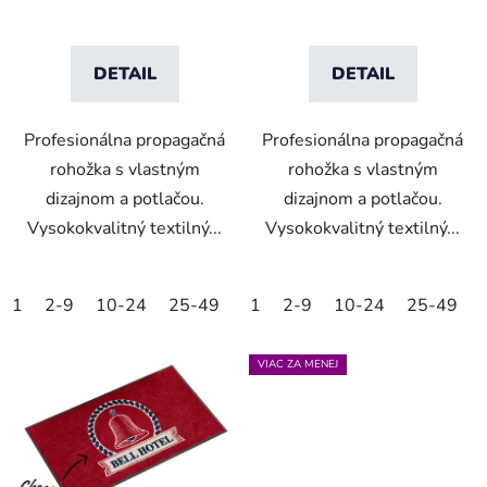
DETAIL
DETAIL
Profesionálna propagačná
Profesionálna propagačná
rohožka s vlastným
rohožka s vlastným
dizajnom a potlačou.
dizajnom a potlačou.
Vysokokvalitný textilný...
Vysokokvalitný textilný...
1
2-9
10-24
25-49
50-99
1
2-9
100-249
10-24
25-49
250-499
VIAC ZA MENEJ