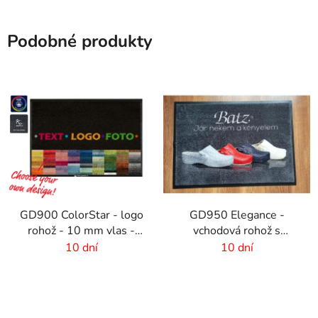
Podobné produkty
GD900 ColorStar - logo
GD950 Elegance -
rohož - 10 mm vlas -
vchodová rohož s
rozmer na mieru
digitálnou potlačou - 6
10 dní
10 dní
mm vlas