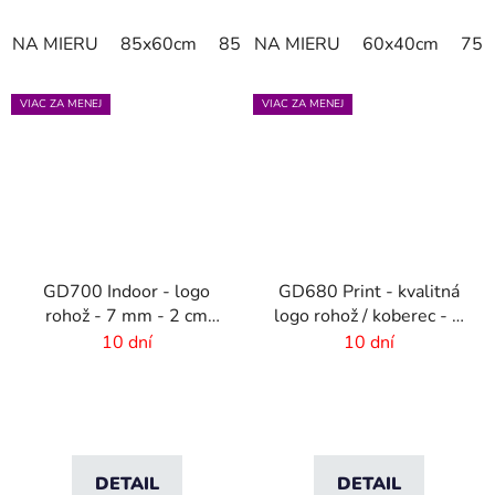
NA MIERU
85x60cm
85x75cm
NA MIERU
150x85cm
60x40cm
180x11
75x
VIAC ZA MENEJ
VIAC ZA MENEJ
GD700 Indoor - logo
GD680 Print - kvalitná
rohož - 7 mm - 2 cm
logo rohož / koberec - 8
gumový okraj
mm vlas
10 dní
10 dní
DETAIL
DETAIL