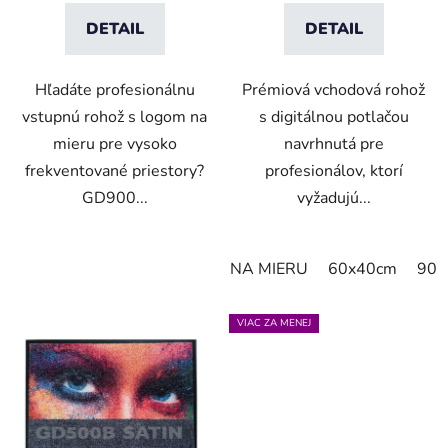
DETAIL
DETAIL
Hľadáte profesionálnu
Prémiová vchodová rohož
vstupnú rohož s logom na
s digitálnou potlačou
mieru pre vysoko
navrhnutá pre
frekventované priestory?
profesionálov, ktorí
GD900...
vyžadujú...
NA MIERU
60x40cm
90x
VIAC ZA MENEJ