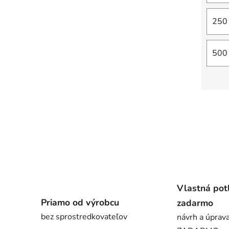
250 
500 
Vlastná pot
Priamo od výrobcu
zadarmo
bez sprostredkovateľov
návrh a úprava