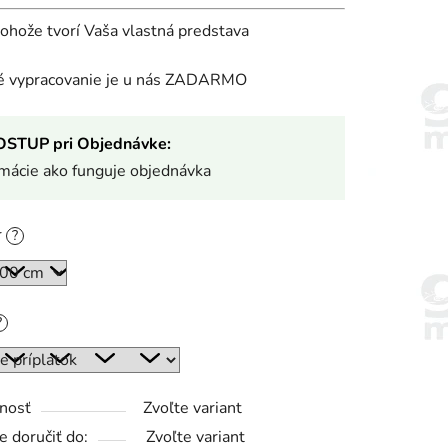
rohože tvorí Vaša vlastná predstava
ké vypracovanie je u nás ZADARMO
OSTUP pri Objednávke:
rmácie ako funguje objednávka
r
?
?
nosť
Zvoľte variant
 doručiť do:
Zvoľte variant