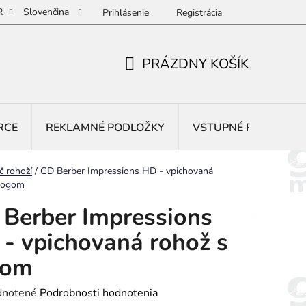
R
Slovenčina
Prihlásenie
Registrácia
PRÁZDNY KOŠÍK
NÁKUPNÝ
KOŠÍK
RCE
REKLAMNÉ PODLOŽKY
VSTUPNÉ ROHOŽE
č rohoží
/
GD Berber Impressions HD - vpichovaná
 logom
Berber Impressions
- vpichovaná rohož s
gom
rné
notené
Podrobnosti hodnotenia