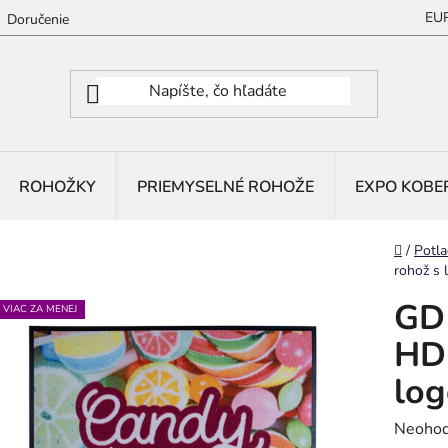
EU
Doručenie
ROHOŽKY
PRIEMYSELNÉ ROHOŽE
EXPO KOBE
Domov
/
Potla
rohož s
GD 
VIAC ZA MENEJ
HD 
lo
Prieme
Neohod