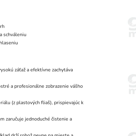
vrh
a schváleniu
hlaseniu
vysokú záťaž a efektívne zachytáva
stré a profesionálne zobrazenie vášho
u (z plastových fliaš), prispievajúc k
ám zaručuje jednoduché čistenie a
lad drží rohož pevne na mieste a