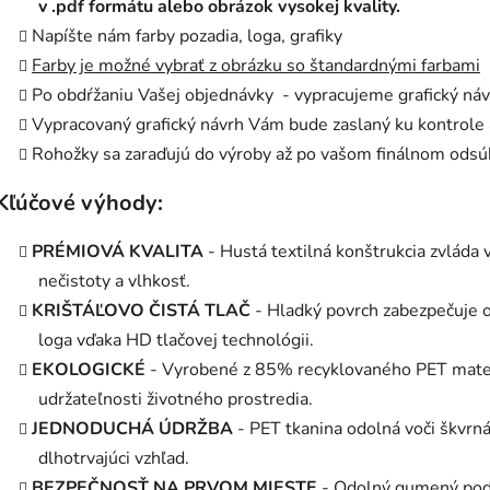
v .pdf formátu alebo obrázok vysokej kvality.
Napíšte nám farby pozadia, loga, grafiky
Farby je možné vybrať z obrázku so štandardnými farbami
Po obdŕžaniu Vašej objednávky - vypracujeme grafický ná
Vypracovaný grafický návrh Vám bude zaslaný ku kontrole 
Rohožky sa zaraďujú do výroby až po vašom finálnom odsú
Kľúčové výhody:
PRÉMIOVÁ KVALITA
- Hustá textilná konštrukcia zvláda 
nečistoty a vlhkosť.
KRIŠTÁĽOVO ČISTÁ TLAČ
- Hladký povrch zabezpečuje o
loga vďaka HD tlačovej technológii.
EKOLOGICKÉ
- Vyrobené z 85% recyklovaného PET materiál
udržateľnosti životného prostredia.
JEDNODUCHÁ ÚDRŽBA
- PET tkanina odolná voči škvrn
dlhotrvajúci vzhľad.
BEZPEČNOSŤ NA PRVOM MIESTE
- Odolný gumený podk