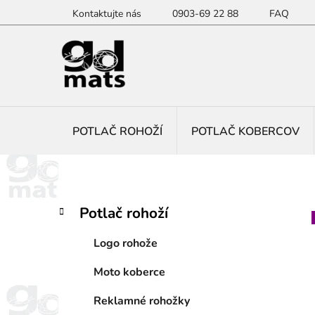
Prejsť
Kontaktujte nás
0903-69 22 88
FAQ
na
obsah
POTLAČ ROHOŽÍ
POTLAČ KOBERCOV
B
K
Preskočiť
Potlač rohoží
a
kategórie
o
t
č
Logo rohože
e
n
g
Moto koberce
ý
ó
p
r
Reklamné rohožky
i