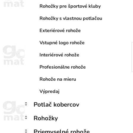
a
e
n
Rohožky pre športové kluby
e
Rohožky s vlastnou potlačou
l
Exteriérové rohože
Vstupné logo rohože
Interiérové rohože
Profesionálne rohože
Rohože na mieru
Výpredaj
Potlač kobercov
Rohožky
Priemyselné rohože