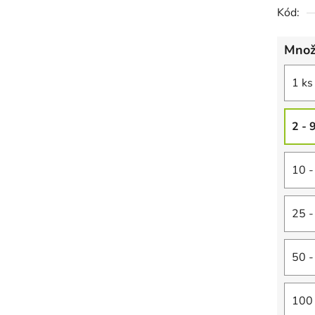
Kód:
Množ
1 ks
2 - 
10 -
25 -
50 -
100 