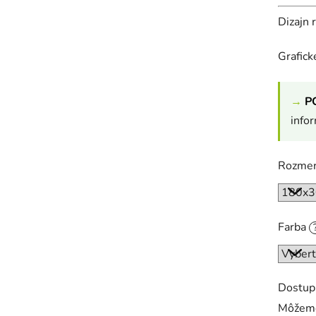
Dizajn 
Grafic
→
P
info
Rozme
Farba
Dostup
Môžeme