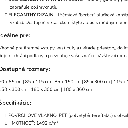
zabraňuje pošmyknutiu.
ELEGANTNÝ DIZAJN
- Prémiová "berber" slučková konštr
vzhľad. Dostupné v klasickom štýle alebo s módnym lem
Ideálne pre:
Vhodné pre firemné vstupy, vestibuly a uvítacie priestory, do in
dojem, chráni podlahy a prezentuje vašu značku návštevníkom
Dostupné rozmery:
60 x 85 cm | 85 x 115 cm | 85 x 150 cm | 85 x 300 cm | 115 x
150 x 300 cm | 180 x 300 cm | 180 x 360 cm
Špecifikácie:
POVRCHOVÉ VLÁKNO: PET (polyetyléntereftalát) s obsa
HMOTNOSŤ: 1492 g/m²