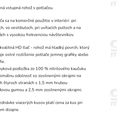
enie
ná vstupná rohož s potlačou.
tu
a sa na komerčné použitie v interiéri pri
h, vo vestibuloch, pri uvítacích pultoch a na
ách s vysokou frekvenciou návštevníkov.
iek.
valitná HD tlač - rohož má hladký povrch, ktorý
e ostré rozlíšenie potlače jemnej grafiky alebo
ie.
yková podložka zo 100 % nitrilového kaučuku
imálnu odolnosť so zosilnenými okrajmi na
h štyroch stranách s 1,5 mm hrubou
dovou gumou a 2,5 mm zosilnenými okrajmi.
ednávke viacerých kusov platí cena za kus pri
m dizajne.