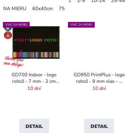
1
2-9
10-24
25-49
NA MIERU
60x40cm
75x60cm
85x60cm
85x75cm
VIAC ZA MENEJ
VIAC ZA MENEJ
GD700 Indoor - logo
GD950 PrintPlus - logo
rohož - 7 mm - 2 cm
rohož - 9 mm vlas - 2
gumový okraj
cm gumový okraj
10 dní
10 dní
DETAIL
DETAIL