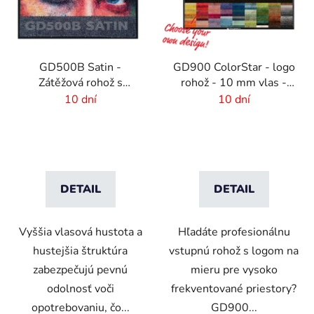
GD500B Satin -
GD900 ColorStar - logo
Zátěžová rohož s
rohož - 10 mm vlas -
digitálnou potlačou a
rozmer na mieru
10 dní
10 dní
absorpčnou vrstvou
DETAIL
DETAIL
Vyššia vlasová hustota a
Hľadáte profesionálnu
hustejšia štruktúra
vstupnú rohož s logom na
zabezpečujú pevnú
mieru pre vysoko
odolnosť voči
frekventované priestory?
opotrebovaniu, čo...
GD900...