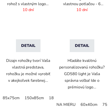
rohož s vlastným logom
vlastnou potlačou - 6
- interiér-exteriér
mm vlas
10 dní
10 dní
DETAIL
DETAIL
Dizajn rohožky tvorí Vaša
Hľadáte kvalitnú
vlastná predstava,
personalizovanú rohožku?
rohožku je možné vyrobiť
GD580 light je Vaša
v akejkoľvek farebnej...
správna voľba! Ide o
prémiovú logo...
85x75cm
150x85cm
180x115cm
250x150cm
NA MIERU
60x40cm
75x