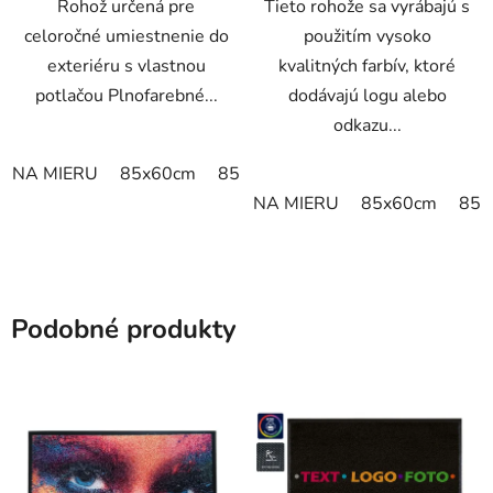
Rohož určená pre
Tieto rohože sa vyrábajú s
celoročné umiestnenie do
použitím vysoko
exteriéru s vlastnou
kvalitných farbív, ktoré
potlačou Plnofarebné...
dodávajú logu alebo
odkazu...
NA MIERU
85x60cm
85x75cm
115x85cm
150x85
NA MIERU
85x60cm
85x
Podobné produkty