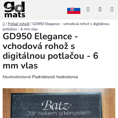
Prejsť
Hľadať
NÁKU
na
obsah
KOŠÍK
Domov
/
Potlač rohoží
/
GD950 Elegance - vchodová rohož s digitálnou
potlačou - 6 mm vlas
GD950 Elegance -
vchodová rohož s
digitálnou potlačou - 6
mm vlas
Priemerné
Neohodnotené
Podrobnosti hodnotenia
hodnotenie
produktu
je
0,0
z