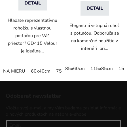
DETAIL
DETAIL
Hľadáte reprezentatívnu
Elegantná vstupná rohož
rohožku s vlastnou
s potlačou. Odporúča sa
potlačou pre Váš
na komerčné použitie v
priestor? GD415 Velour
interiéri pri...
je ideálna...
85x60cm
115x85cm
150
NA MIERU
60x40cm
75x50cm
75x60cm
85x60cm
Z
á
Odoberať newsletter
p
ä
Vložte svoj e-mail a my Vám budeme zasielať informácie
t
o nových produktoch na našom e-shope.
i
Email