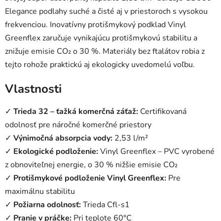
Elegance podlahy suché a čisté aj v priestoroch s vysokou
frekvenciou. Inovatívny protišmykový podklad Vinyl
Greenflex zaručuje vynikajúcu protišmykovú stabilitu a
znižuje emisie CO₂ o 30 %. Materiály bez ftalátov robia z
tejto rohože praktickú aj ekologicky uvedomelú voľbu.
Vlastnosti
✓
Trieda 32 – ťažká komerčná záťaž:
Certifikovaná
odolnosť pre náročné komerčné priestory
✓
Výnimočná absorpcia vody:
2,53 l/m²
✓
Ekologické podloženie:
Vinyl Greenflex – PVC vyrobené
z obnoviteľnej energie, o 30 % nižšie emisie CO₂
✓
Protišmykové podloženie Vinyl Greenflex:
Pre
maximálnu stabilitu
✓
Požiarna odolnosť:
Trieda Cfl-s1
✓
Pranie v práčke:
Pri teplote 60°C