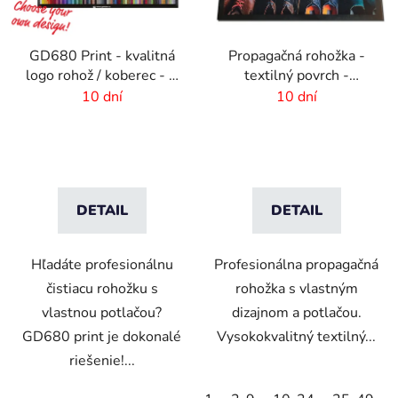
GD680 Print - kvalitná
Propagačná rohožka -
logo rohož / koberec - 8
textilný povrch -
mm vlas
85x120 cm
10 dní
10 dní
DETAIL
DETAIL
Hľadáte profesionálnu
Profesionálna propagačná
čistiacu rohožku s
rohožka s vlastným
vlastnou potlačou?
dizajnom a potlačou.
GD680 print je dokonalé
Vysokokvalitný textilný...
riešenie!...