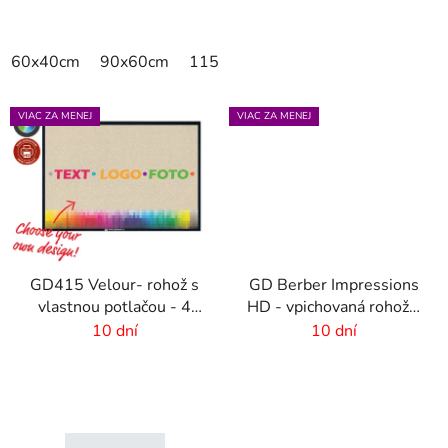
60x40cm
90x60cm
115x115cm
150x100cm
150x
VIAC ZA MENEJ
VIAC ZA MENEJ
GD415 Velour- rohož s
GD Berber Impressions
vlastnou potlačou - 4
HD - vpichovaná rohož s
mm vlas
logom
10 dní
10 dní