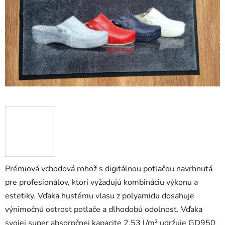
5
hviezdičiek.
Prémiová vchodová rohož s digitálnou potlačou navrhnutá
pre profesionálov, ktorí vyžadujú kombináciu výkonu a
estetiky. Vďaka hustému vlasu z polyamidu dosahuje
výnimočnú ostrosť potlače a dlhodobú odolnosť. Vďaka
svojej super absorpčnej kapacite 2,53 l/m² udržuje GD950