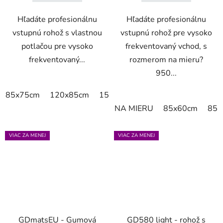
Hľadáte profesionálnu
Hľadáte profesionálnu
vstupnú rohož s vlastnou
vstupnú rohož pre vysoko
potlačou pre vysoko
frekventovaný vchod, s
frekventovaný...
rozmerom na mieru?
950...
85x75cm
120x85cm
150x85cm
175x115cm
200x
NA MIERU
85x60cm
85x
VIAC ZA MENEJ
VIAC ZA MENEJ
GDmatsEU - Gumová
GD580 light - rohož s