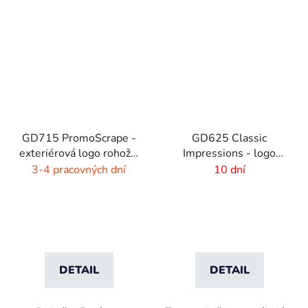
GD715 PromoScrape -
GD625 Classic
exteriérová logo rohož -
Impressions - logo
7 mm vlas
rohož s HD potlačou - 6
3-4 pracovných dní
10 dní
mm vlas
DETAIL
DETAIL