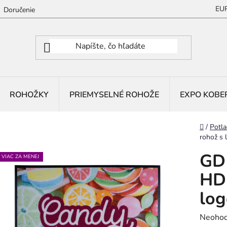
EU
Doručenie
ROHOŽKY
PRIEMYSELNÉ ROHOŽE
EXPO KOBE
Domov
/
Potla
rohož s
GD 
VIAC ZA MENEJ
HD 
lo
Prieme
Neohod