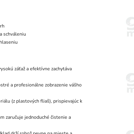
vrh
a schváleniu
hlaseniu
vysokú záťaž a efektívne zachytáva
stré a profesionálne zobrazenie vášho
u (z plastových fliaš), prispievajúc k
ám zaručuje jednoduché čistenie a
lad drží rohož pevne na mieste a