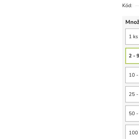
Kód:
Množ
1 ks
2 - 
10 -
25 -
50 -
100 