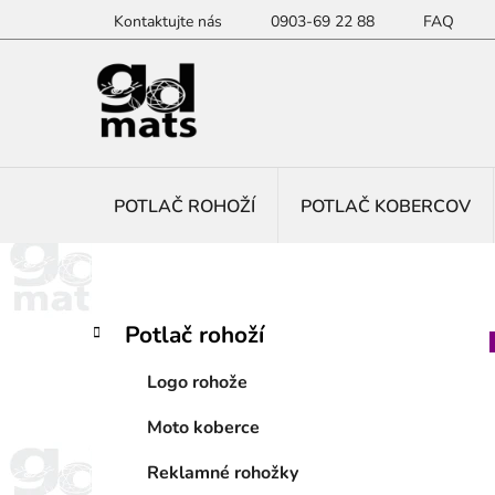
Prejsť
Kontaktujte nás
0903-69 22 88
FAQ
na
obsah
POTLAČ ROHOŽÍ
POTLAČ KOBERCOV
B
K
Preskočiť
Potlač rohoží
a
kategórie
o
t
č
Logo rohože
e
n
g
Moto koberce
ý
ó
p
r
Reklamné rohožky
i