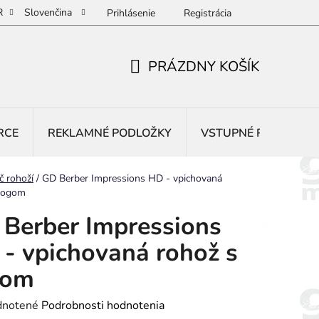
R
Slovenčina
Prihlásenie
Registrácia
PRÁZDNY KOŠÍK
NÁKUPNÝ
KOŠÍK
RCE
REKLAMNÉ PODLOŽKY
VSTUPNÉ ROHOŽE
č rohoží
/
GD Berber Impressions HD - vpichovaná
 logom
Berber Impressions
- vpichovaná rohož s
gom
rné
notené
Podrobnosti hodnotenia