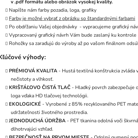
v .pdf formátu alebo obrázok vysokej kvality.
Napíšte nám farby pozadia, loga, grafiky
Farby je možné vybrať z obrázku so štandardnými farbami
Po obdŕžaniu Vašej objednávky - vypracujeme grafický ná
Vypracovaný grafický návrh Vám bude zaslaný ku kontrole 
Rohožky sa zaraďujú do výroby až po vašom finálnom odsú
Kľúčové výhody:
PRÉMIOVÁ KVALITA
- Hustá textilná konštrukcia zvláda 
nečistoty a vlhkosť.
KRIŠTÁĽOVO ČISTÁ TLAČ
- Hladký povrch zabezpečuje o
loga vďaka HD tlačovej technológii.
EKOLOGICKÉ
- Vyrobené z 85% recyklovaného PET materiál
udržateľnosti životného prostredia.
JEDNODUCHÁ ÚDRŽBA
- PET tkanina odolná voči škvrn
dlhotrvajúci vzhľad.
BEZPEČNOSŤ NA PRVOM MIESTE
- Odolný gumený podk