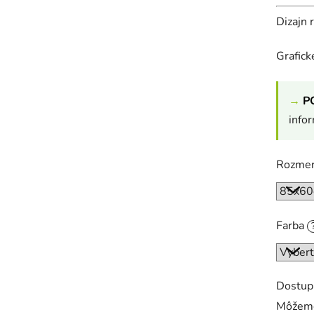
Dizajn 
Grafic
→
P
info
Rozme
Farba
Dostup
Môžeme