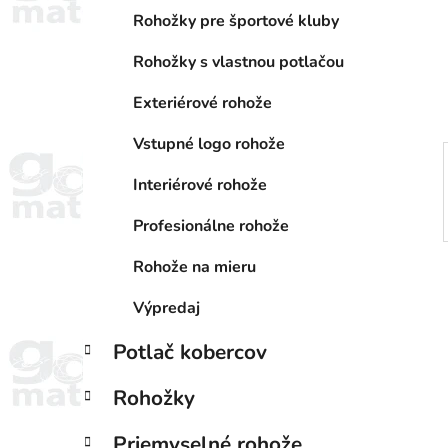
a
e
n
Rohožky pre športové kluby
e
Rohožky s vlastnou potlačou
l
Exteriérové rohože
Vstupné logo rohože
Interiérové rohože
Profesionálne rohože
Rohože na mieru
Výpredaj
Potlač kobercov
Rohožky
Priemyselné rohože