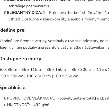
zabraňuje pošmyknutiu.
ELEGANTNÝ DIZAJN
- Prémiová "berber" slučková konštr
vzhľad. Dostupné v klasickom štýle alebo s módnym lem
Ideálne pre:
Vhodné pre firemné vstupy, vestibuly a uvítacie priestory, do in
dojem, chráni podlahy a prezentuje vašu značku návštevníkom
Dostupné rozmery:
60 x 85 cm | 85 x 115 cm | 85 x 150 cm | 85 x 300 cm | 115 x
150 x 300 cm | 180 x 300 cm | 180 x 360 cm
Špecifikácie:
POVRCHOVÉ VLÁKNO: PET (polyetyléntereftalát) s obsa
HMOTNOSŤ: 1492 g/m²