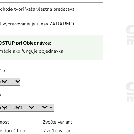
rohože tvorí Vaša vlastná predstava
ké vypracovanie je u nás ZADARMO
OSTUP pri Objednávke:
rmácie ako funguje objednávka
r
?
?
nosť
Zvoľte variant
 doručiť do:
Zvoľte variant