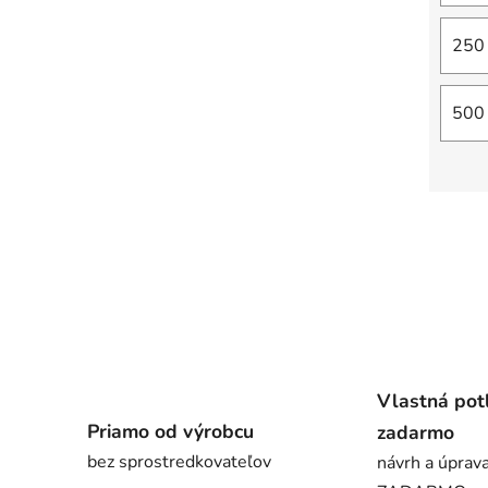
250 
500 
Vlastná pot
Priamo od výrobcu
zadarmo
bez sprostredkovateľov
návrh a úprava