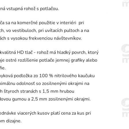
enie
ná vstupná rohož s potlačou.
tu
a sa na komerčné použitie v interiéri pri
h, vo vestibuloch, pri uvítacích pultoch a na
ách s vysokou frekvenciou návštevníkov.
iek.
valitná HD tlač - rohož má hladký povrch, ktorý
e ostré rozlíšenie potlače jemnej grafiky alebo
ie.
yková podložka zo 100 % nitrilového kaučuku
imálnu odolnosť so zosilnenými okrajmi na
h štyroch stranách s 1,5 mm hrubou
dovou gumou a 2,5 mm zosilnenými okrajmi.
ednávke viacerých kusov platí cena za kus pri
m dizajne.