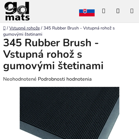
Prejsť
Hľadať
NÁKU
na
obsah
KOŠÍK
Domov
/
Vstupné rohože
/
345 Rubber Brush - Vstupná rohož s
gumovými štetinami
345 Rubber Brush -
Vstupná rohož s
gumovými štetinami
Priemerné
Neohodnotené
Podrobnosti hodnotenia
hodnotenie
produktu
je
0,0
z
5
hviezdičiek.