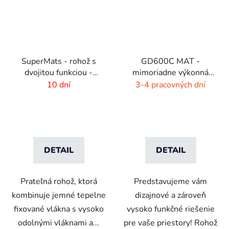
SuperMats - rohož s
GD600C MAT -
dvojitou funkciou -
mimoriadne výkonná
zoškrabanie a utretie
čistiaca rohož - 9 farieb
10 dní
3-4 pracovných dní
s melírom
DETAIL
DETAIL
Prateľná rohož, ktorá
Predstavujeme vám
kombinuje jemné tepelne
dizajnové a zároveň
fixované vlákna s vysoko
vysoko funkčné riešenie
odolnými vláknami a...
pre vaše priestory! Rohož