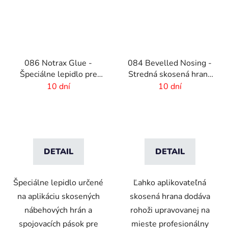
086 Notrax Glue -
084 Bevelled Nosing -
Špeciálne lepidlo pre
Stredná skosená hrana
rohožové systémy
pre rohože - 4 mm
10 dní
10 dní
DETAIL
DETAIL
Špeciálne lepidlo určené
Ľahko aplikovateľná
na aplikáciu skosených
skosená hrana dodáva
nábehových hrán a
rohoži upravovanej na
spojovacích pások pre
mieste profesionálny