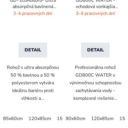
GD- EcoAbsorb- Ultra
GD800C WATER -
absorpčná bavlnená
vchodová vonkajšia
rohož -sivý melír
rohož - hnedá - čierna
3-4 pracovných dní
3-4 pracovných dní
DETAIL
DETAIL
Rohož s ultra absorpčnou
Profesionálna rohož
50 % bavlnou a 50 %
GD800C WATER s
polyesterom vytvára
výnimočnou schopnosťou
ideálnu bariéru proti
zachytávania vody -
vlhkosti a...
komplexné riešenie...
85x60cm
120x85cm
150x85cm
90x60cm
175x115cm
120x85cm
200x
150