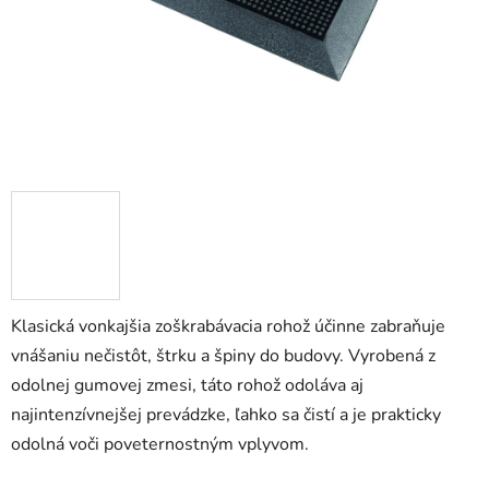
Klasická vonkajšia zoškrabávacia rohož účinne zabraňuje
vnášaniu nečistôt, štrku a špiny do budovy. Vyrobená z
odolnej gumovej zmesi, táto rohož odoláva aj
najintenzívnejšej prevádzke, ľahko sa čistí a je prakticky
odolná voči poveternostným vplyvom.