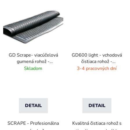
GD Scrape- viacúčelová
GD600 light - vchodová
gumená rohož -
čistiaca rohož -
interiér/exteriér
interiér/exteriér
Skladom
3-4 pracovných dní
DETAIL
DETAIL
SCRAPE - Profesionálna
Kvalitná čistiaca rohož s