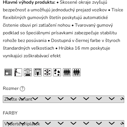
Hlavné výhody produktu:
• Skosené okraje zvyšujú
bezpečnosť a umožňujú jednoduchý prejazd vozíkov • Tisíce
flexibilných gumových štetín poskytujú automatické
čistenie obuvi pri zatlačení nohou • Tvarovaný gumový
podklad so špeciálnymi prísavkami zabezpečuje stabilitu
rohože bez posúvania • Dostupná v čiernej farbe v štyroch
štandardných veľkostiach • Hrúbka 16 mm poskytuje
vynikajúci zoškrabávací efekt
Rozmer
?
FARBY