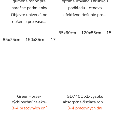
gumená rohož pre
optimalizovanou hrúbkou
náročné podmienky
podkladu - cenovo
Objavte univerzálne
efektívne riešenie pre...
riešenie pre vaše...
85x60cm
120x85cm
150
85x75cm
150x85cm
175x115cm
300x85cm
GreenHorse-
GD740C XL-vysoko
rýchloschnúca eko-
absorpčná čistiaca rohož
rohož - dýmovo čierna
- 4 farby
3-4 pracovných dní
3-4 pracovných dní