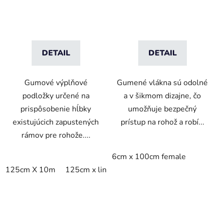
nájazdové hrany Female
DETAIL
DETAIL
Gumové výplňové
Gumené vlákna sú odolné
podložky určené na
a v šikmom dizajne, čo
prispôsobenie hĺbky
umožňuje bezpečný
existujúcich zapustených
prístup na rohož a robí...
rámov pre rohože....
6cm x 100cm female
125cm X 10m
125cm x linm