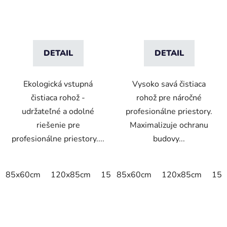
DETAIL
DETAIL
Ekologická vstupná
Vysoko savá čistiaca
čistiaca rohož -
rohož pre náročné
udržateľné a odolné
profesionálne priestory.
riešenie pre
Maximalizuje ochranu
profesionálne priestory....
budovy...
85x60cm
120x85cm
150x85cm
85x60cm
175x115cm
120x85cm
200x
150