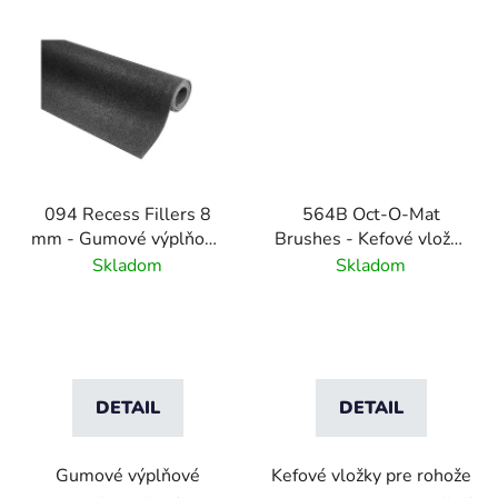
094 Recess Fillers 8
564B Oct-O-Mat
mm - Gumové výplňové
Brushes - Kefové vložky
podložky
pre vstupné rohožové
Skladom
Skladom
systémy
DETAIL
DETAIL
Gumové výplňové
Kefové vložky pre rohože