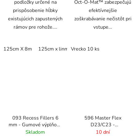
podložky určené na
Oct-O-Mat™ zabezpečujú
prispôsobenie hĺbky
efektívnejšie
existujúcich zapustených
zoškrabávanie nečistôt pri
rámov pre rohože....
vstupe...
125cm X 8m
125cm x linm
Vrecko 10 ks
093 Recess Fillers 6
596 Master Flex
mm - Gumové výplňové
D23/C23 -
podložky
Bezpečnostné
Skladom
10 dní