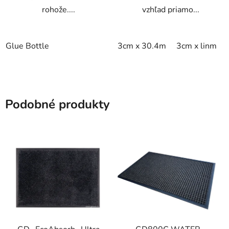
rohože....
vzhľad priamo...
Glue Bottle
3cm x 30.4m
3cm x linm
Podobné produkty