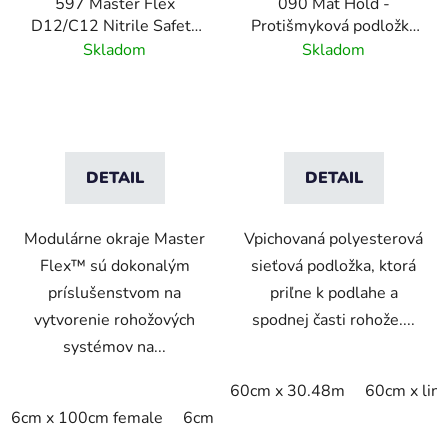
597 Master Flex
090 Mat Hold -
D12/C12 Nitrile Safety
Protišmyková podložka
Ramps - Pripojiteľné
pod rohože
Skladom
Skladom
bezpečnostné nájazdy
pre rohožové systémy
DETAIL
DETAIL
Modulárne okraje Master
Vpichovaná polyesterová
Flex™ sú dokonalým
sieťová podložka, ktorá
príslušenstvom na
priľne k podlahe a
vytvorenie rohožových
spodnej časti rohože....
systémov na...
60cm x 30.48m
60cm x lin
6cm x 100cm female
6cm x 100cm male