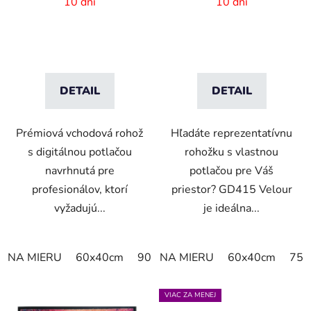
digitálnou potlačou - 6
mm vlas
10 dní
10 dní
mm vlas
DETAIL
DETAIL
Prémiová vchodová rohož
Hľadáte reprezentatívnu
s digitálnou potlačou
rohožku s vlastnou
navrhnutá pre
potlačou pre Váš
profesionálov, ktorí
priestor? GD415 Velour
vyžadujú...
je ideálna...
NA MIERU
60x40cm
90x60cm
NA MIERU
60cm x 80cm
60x40cm
65cm
75x
VIAC ZA MENEJ