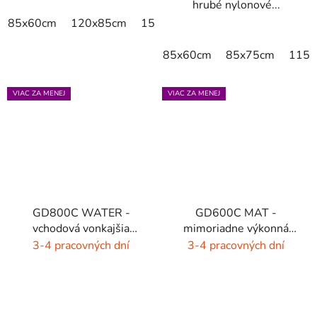
hrubé nylonové...
85x60cm
120x85cm
150x85cm
175x115cm
200x
85x60cm
85x75cm
115x
VIAC ZA MENEJ
VIAC ZA MENEJ
GD800C WATER -
GD600C MAT -
vchodová vonkajšia
mimoriadne výkonná
rohož - hnedá - čierna
čistiaca rohož - 9 farieb
3-4 pracovných dní
3-4 pracovných dní
s melírom