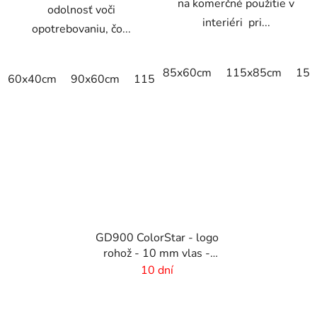
na komerčné použitie v
odolnosť voči
interiéri pri...
opotrebovaniu, čo...
85x60cm
115x85cm
150
60x40cm
90x60cm
115x115cm
150x100cm
150x
GD900 ColorStar - logo
rohož - 10 mm vlas -
rozmer na mieru
10 dní