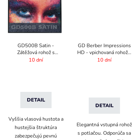
GD500B Satin -
GD Berber Impressions
Zátěžová rohož s
HD - vpichovaná rohož s
digitálnou potlačou a
logom
10 dní
10 dní
absorpčnou vrstvou
DETAIL
DETAIL
Vyššia vlasová hustota a
Elegantná vstupná rohož
hustejšia štruktúra
s potlačou. Odporúča sa
zabezpečujú pevnú