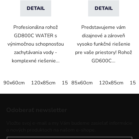
DETAIL
DETAIL
Profesionálna rohož
Predstavujeme vám
GD800C WATER s
dizajnové a zároveň
výnimočnou schopnosťou
vysoko funkčné riešenie
zachytávania vody -
pre vaše priestory! Rohož
komplexné riešenie...
GD600C...
90x60cm
120x85cm
150x85cm
85x60cm
175x115cm
120x85cm
240x
150
Z
á
Odoberať newsletter
p
ä
Vložte svoj e-mail a my Vám budeme zasielať informácie
t
o nových produktoch na našom e-shope.
i