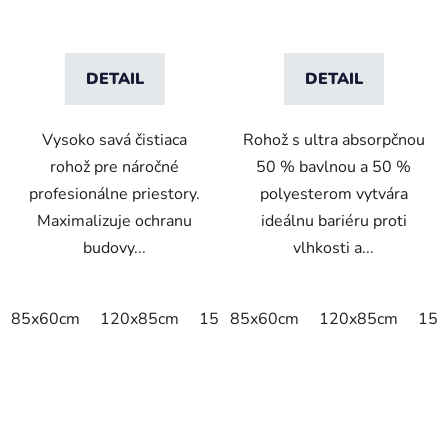
DETAIL
DETAIL
Vysoko savá čistiaca
Rohož s ultra absorpčnou
rohož pre náročné
50 % bavlnou a 50 %
profesionálne priestory.
polyesterom vytvára
Maximalizuje ochranu
ideálnu bariéru proti
budovy...
vlhkosti a...
85x60cm
120x85cm
150x85cm
85x60cm
175x115cm
120x85cm
200x
150