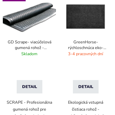
GD Scrape- viacúčelová
GreenHorse-
gumená rohož -
rýchloschnúca eko-
interiér/exteriér
rohož - dýmovo čierna
Skladom
3-4 pracovných dní
DETAIL
DETAIL
SCRAPE - Profesionálna
Ekologická vstupná
gumená rohož pre
čistiaca rohož -