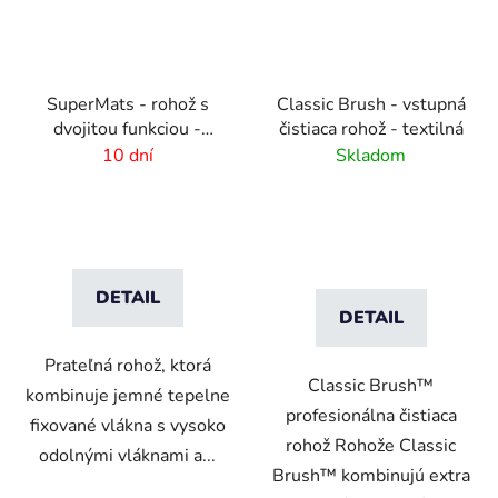
SuperMats - rohož s
Classic Brush - vstupná
dvojitou funkciou -
čistiaca rohož - textilná
zoškrabanie a utretie
10 dní
Skladom
DETAIL
DETAIL
Prateľná rohož, ktorá
Classic Brush™
kombinuje jemné tepelne
profesionálna čistiaca
fixované vlákna s vysoko
rohož Rohože Classic
odolnými vláknami a...
Brush™ kombinujú extra