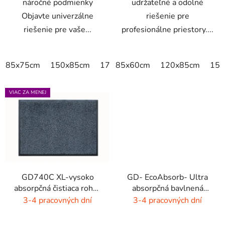
náročné podmienky
udržateľné a odolné
Objavte univerzálne
riešenie pre
riešenie pre vaše...
profesionálne priestory....
85x75cm
150x85cm
175x115cm
85x60cm
300x85cm
120x85cm
150
VIAC ZA MENEJ
GD740C XL-vysoko
GD- EcoAbsorb- Ultra
absorpčná čistiaca rohož
absorpčná bavlnená
- 4 farby
rohož -sivý melír
3-4 pracovných dní
3-4 pracovných dní