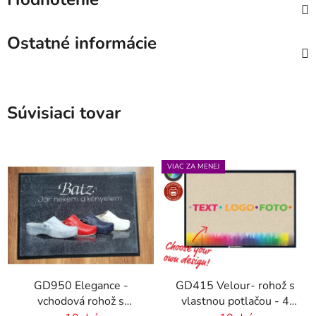
Ostatné informácie
Súvisiaci tovar
VIAC ZA MENEJ
GD950 Elegance -
GD415 Velour- rohož s
vchodová rohož s
vlastnou potlačou - 4