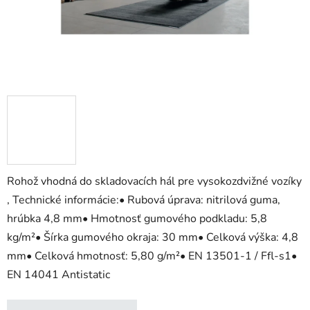
Rohož vhodná do skladovacích hál pre vysokozdvižné vozíky
, Technické informácie:• Rubová úprava: nitrilová guma,
hrúbka 4,8 mm• Hmotnosť gumového podkladu: 5,8
kg/m²• Šírka gumového okraja: 30 mm• Celková výška: 4,8
mm• Celková hmotnosť: 5,80 g/m²• EN 13501-1 / Ffl-s1•
EN 14041 Antistatic