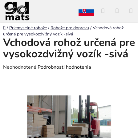
Prejsť
Hľadať
NÁKU
na
obsah
KOŠÍK
Domov
/
Priemyselné rohože
/
Rohože pre dopravu
/
Vchodová rohož
určená pre vysokozdvižný vozík -sivá
Vchodová rohož určená pre
vysokozdvižný vozík -sivá
Priemerné
Neohodnotené
Podrobnosti hodnotenia
hodnotenie
produktu
je
0,0
z
5
hviezdičiek.