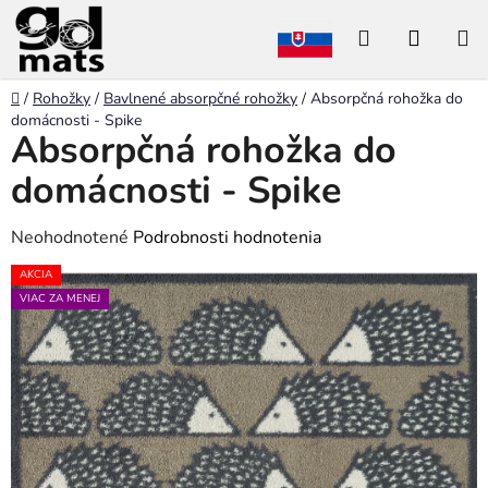
Prejsť
Hľadať
NÁKU
na
obsah
KOŠÍK
Domov
/
Rohožky
/
Bavlnené absorpčné rohožky
/
Absorpčná rohožka do
domácnosti - Spike
Absorpčná rohožka do
B
o
domácnosti - Spike
č
n
Priemerné
Neohodnotené
Podrobnosti hodnotenia
ý
hodnotenie
AKCIA
p
produktu
VIAC ZA MENEJ
a
je
n
0,0
e
z
l
5
hviezdičiek.