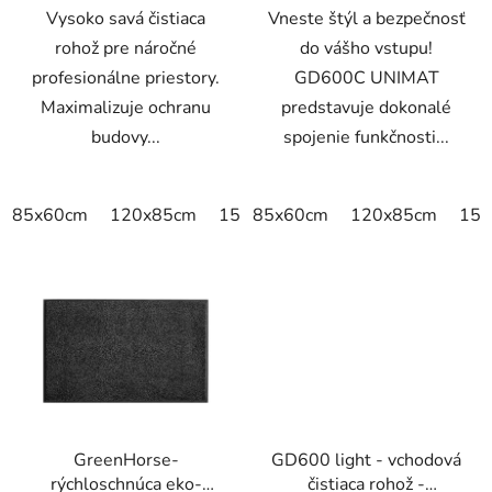
Vysoko savá čistiaca
Vneste štýl a bezpečnosť
rohož pre náročné
do vášho vstupu!
profesionálne priestory.
GD600C UNIMAT
Maximalizuje ochranu
predstavuje dokonalé
budovy...
spojenie funkčnosti...
85x60cm
120x85cm
150x85cm
85x60cm
175x115cm
120x85cm
200x
150
GreenHorse-
GD600 light - vchodová
rýchloschnúca eko-
čistiaca rohož -