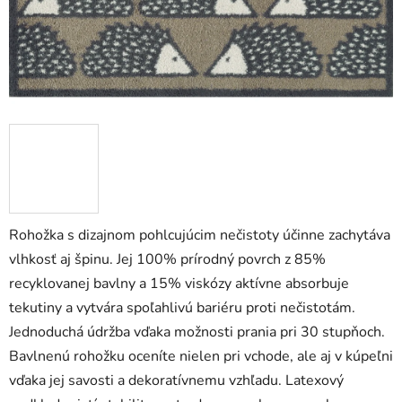
Rohožka s dizajnom pohlcujúcim nečistoty účinne zachytáva
vlhkosť aj špinu. Jej 100% prírodný povrch z 85%
recyklovanej bavlny a 15% viskózy aktívne absorbuje
tekutiny a vytvára spoľahlivú bariéru proti nečistotám.
Jednoduchá údržba vďaka možnosti prania pri 30 stupňoch.
Bavlnenú rohožku oceníte nielen pri vchode, ale aj v kúpeľni
vďaka jej savosti a dekoratívnemu vzhľadu. Latexový