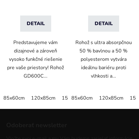
DETAIL
DETAIL
Predstavujeme vám
Rohož s ultra absorpčnou
dizajnové a zároveň
50 % bavlnou a 50 %
vysoko funkčné riešenie
polyesterom vytvára
pre vaše priestory! Rohož
ideálnu bariéru proti
GD600C...
vlhkosti a...
85x60cm
120x85cm
150x85cm
85x60cm
175x115cm
120x85cm
150
Z
á
Odoberať newsletter
p
ä
Vložte svoj e-mail a my Vám budeme zasielať informácie