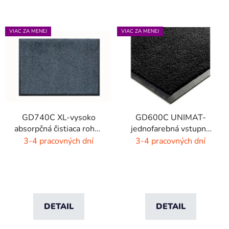
VIAC ZA MENEJ
VIAC ZA MENEJ
GD740C XL-vysoko
GD600C UNIMAT-
absorpčná čistiaca rohož
jednofarebná vstupná
- 4 farby
rohož- žiarivé farby
3-4 pracovných dní
3-4 pracovných dní
DETAIL
DETAIL