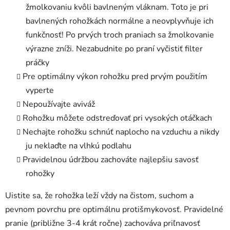
žmolkovaniu kvôli bavlneným vláknam. Toto je pri
bavlnených rohožkách normálne a neovplyvňuje ich
funkčnosť! Po prvých troch praniach sa žmolkovanie
výrazne zníži. Nezabudnite po praní vyčistiť filter
práčky
Pre optimálny výkon rohožku pred prvým použitím
vyperte
Nepoužívajte aviváž
Rohožku môžete odstreďovať pri vysokých otáčkach
Nechajte rohožku schnúť naplocho na vzduchu a nikdy
ju neklaďte na vlhkú podlahu
Pravidelnou údržbou zachováte najlepšiu savosť
rohožky
Uistite sa, že rohožka leží vždy na čistom, suchom a
pevnom povrchu pre optimálnu protišmykovosť. Pravidelné
pranie (približne 3-4 krát ročne) zachováva priľnavosť