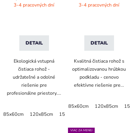
rohož - dýmovo čierna
interiér/exteriér
3-4 pracovných dní
3-4 pracovných dní
DETAIL
DETAIL
Ekologická vstupná
Kvalitná čistiaca rohož s
čistiaca rohož -
optimalizovanou hrúbkou
udržateľné a odolné
podkladu - cenovo
riešenie pre
efektívne riešenie pre...
profesionálne priestory....
85x60cm
120x85cm
150
85x60cm
120x85cm
150x85cm
175x115cm
200x
VIAC ZA MENEJ