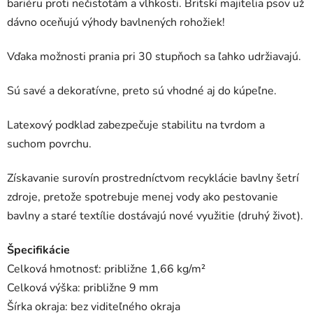
bariéru proti nečistotám a vlhkosti. Britskí majitelia psov už
dávno oceňujú výhody bavlnených rohožiek!
Vďaka možnosti prania pri 30 stupňoch sa ľahko udržiavajú.
Sú savé a dekoratívne, preto sú vhodné aj do kúpeľne.
Latexový podklad zabezpečuje stabilitu na tvrdom a
suchom povrchu.
Získavanie surovín prostredníctvom recyklácie bavlny šetrí
zdroje, pretože spotrebuje menej vody ako pestovanie
bavlny a staré textílie dostávajú nové využitie (druhý život).
Špecifikácie
Celková hmotnosť: približne 1,66 kg/m²
Celková výška: približne 9 mm
Šírka okraja: bez viditeľného okraja