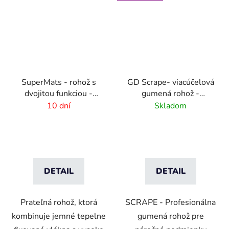
SuperMats - rohož s
GD Scrape- viacúčelová
dvojitou funkciou -
gumená rohož -
zoškrabanie a utretie
interiér/exteriér
10 dní
Skladom
DETAIL
DETAIL
Prateľná rohož, ktorá
SCRAPE - Profesionálna
kombinuje jemné tepelne
gumená rohož pre