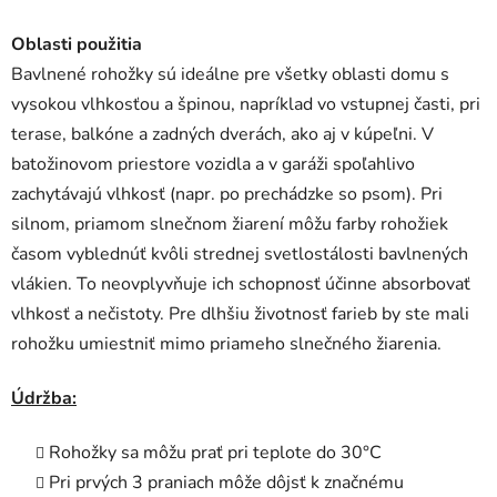
Oblasti použitia
Bavlnené rohožky sú ideálne pre všetky oblasti domu s
vysokou vlhkosťou a špinou, napríklad vo vstupnej časti, pri
terase, balkóne a zadných dverách, ako aj v kúpeľni. V
batožinovom priestore vozidla a v garáži spoľahlivo
zachytávajú vlhkosť (napr. po prechádzke so psom). Pri
silnom, priamom slnečnom žiarení môžu farby rohožiek
časom vyblednúť kvôli strednej svetlostálosti bavlnených
vlákien. To neovplyvňuje ich schopnosť účinne absorbovať
vlhkosť a nečistoty. Pre dlhšiu životnosť farieb by ste mali
rohožku umiestniť mimo priameho slnečného žiarenia.
Údržba:
Rohožky sa môžu prať pri teplote do 30°C
Pri prvých 3 praniach môže dôjsť k značnému