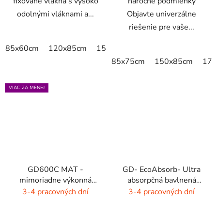
fixované vlákna s vysoko
náročné podmienky
odolnými vláknami a...
Objavte univerzálne
riešenie pre vaše...
85x60cm
120x85cm
150x85cm
175x115cm
200x
85x75cm
150x85cm
175
VIAC ZA MENEJ
GD600C MAT -
GD- EcoAbsorb- Ultra
mimoriadne výkonná
absorpčná bavlnená
čistiaca rohož - 9 farieb
rohož -sivý melír
3-4 pracovných dní
3-4 pracovných dní
s melírom