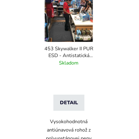
453 Skywalker II PUR
ESD - Antistatická
polyuretánová rohož s
Skladom
kamienkovým vzorom
DETAIL
Vysokohodnotná
antiúnavová rohož z
polyuretánovej peny