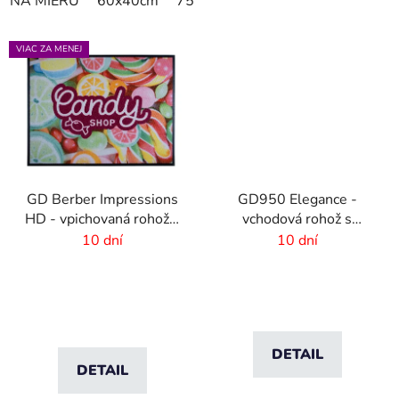
NA MIERU
60x40cm
75x50cm
75x60cm
85x60cm
VIAC ZA MENEJ
GD Berber Impressions
GD950 Elegance -
HD - vpichovaná rohož s
vchodová rohož s
logom
digitálnou potlačou - 6
10 dní
10 dní
mm vlas
DETAIL
DETAIL