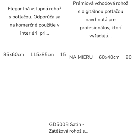
Prémiová vchodová rohož
Elegantná vstupná rohož
s digitálnou potlačou
s potlačou. Odporúča sa
navrhnutá pre
na komerčné použitie v
profesionálov, ktorí
interiéri pri...
vyžadujú...
85x60cm
115x85cm
150x85cm
180x115cm
240x
NA MIERU
60x40cm
90x
GD500B Satin -
Zátěžová rohož s