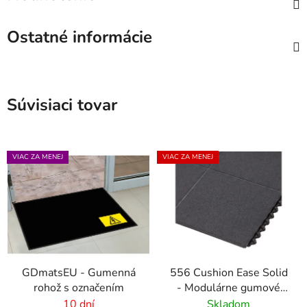
Ostatné informácie
Súvisiaci tovar
VIAC ZA MENEJ
VIAC ZA MENEJ
GDmatsEU - Gumenná
556 Cushion Ease Solid
rohož s označením
- Modulárne gumové
dlaždice pre ťažkú
10 dní
Skladom