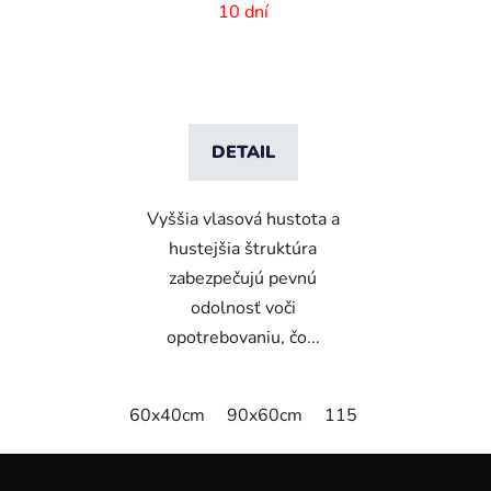
digitálnou potlačou a
10 dní
absorpčnou vrstvou
DETAIL
Vyššia vlasová hustota a
hustejšia štruktúra
zabezpečujú pevnú
odolnosť voči
opotrebovaniu, čo...
60x40cm
90x60cm
115x115cm
150x
Z