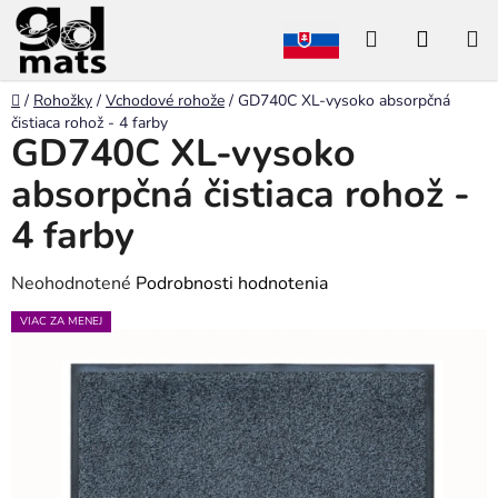
Prejsť
Hľadať
NÁKU
na
obsah
KOŠÍK
Domov
/
Rohožky
/
Vchodové rohože
/
GD740C XL-vysoko absorpčná
čistiaca rohož - 4 farby
GD740C XL-vysoko
absorpčná čistiaca rohož -
4 farby
Priemerné
Neohodnotené
Podrobnosti hodnotenia
hodnotenie
VIAC ZA MENEJ
produktu
je
0,0
z
5
hviezdičiek.