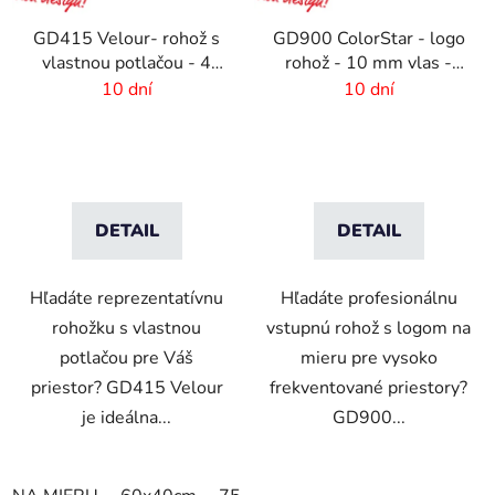
GD415 Velour- rohož s
GD900 ColorStar - logo
vlastnou potlačou - 4
rohož - 10 mm vlas -
mm vlas
rozmer na mieru
10 dní
10 dní
DETAIL
DETAIL
Hľadáte reprezentatívnu
Hľadáte profesionálnu
rohožku s vlastnou
vstupnú rohož s logom na
potlačou pre Váš
mieru pre vysoko
priestor? GD415 Velour
frekventované priestory?
je ideálna...
GD900...