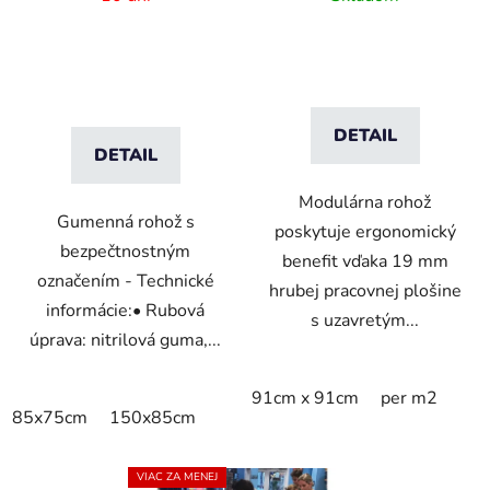
prevádzku - Čierna
DETAIL
DETAIL
Modulárna rohož
Gumenná rohož s
poskytuje ergonomický
bezpečtnostným
benefit vďaka 19 mm
označením - Technické
hrubej pracovnej plošine
informácie:• Rubová
s uzavretým...
úprava: nitrilová guma,...
91cm x 91cm
per m2
85x75cm
150x85cm
VIAC ZA MENEJ