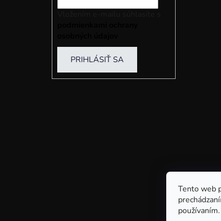
Vložením e-mailu súhlasíte s
podmienkami ochrany
osobných údajov
PRIHLÁSIŤ SA
Tento web p
prechádzaní
používaním.