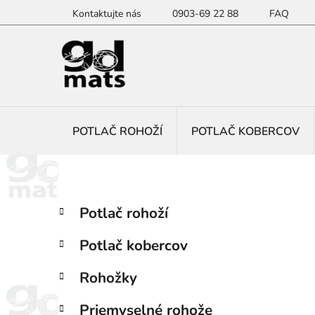
Prejsť
Kontaktujte nás
0903-69 22 88
FAQ
na
obsah
POTLAČ ROHOŽÍ
POTLAČ KOBERCOV
B
K
Preskočiť
Potlač rohoží
a
kategórie
o
t
č
Potlač kobercov
e
n
g
ý
Rohožky
ó
p
r
Priemyselné rohože
i