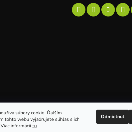
oužíva súbory cookie. Ďalším
Odmietnuť
m tohto webu vyjadrujete súhlas s ich
 Viac informácií
tu
.