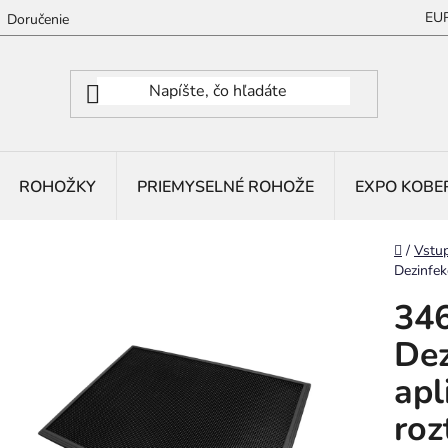
EU
Doručenie
ROHOŽKY
PRIEMYSELNÉ ROHOŽE
EXPO KOBE
Domov
/
Vstu
Dezinfek
346
Dez
apl
roz