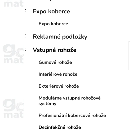
a
e
n
Expo koberce
e
l
Expo koberce
Reklamné podložky
Vstupné rohože
Gumové rohože
Interiérové rohože
Exteriérové rohože
Modulárne vstupné rohožové
systémy
Profesionální kobercové rohože
Dezinfekčné rohože