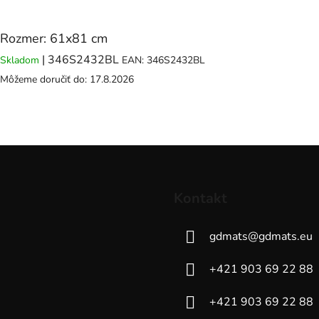
Rozmer: 61x81 cm
| 346S2432BL
Skladom
EAN:
346S2432BL
Môžeme doručiť do:
17.8.2026
Kontakt
gdmats
@
gdmats.eu
+421 903 69 22 88
+421 903 69 22 88