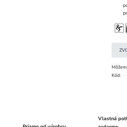
p
p
ZV
Môžeme
Kód:
Vlastná pot
Priamo od výrobcu
zadarmo