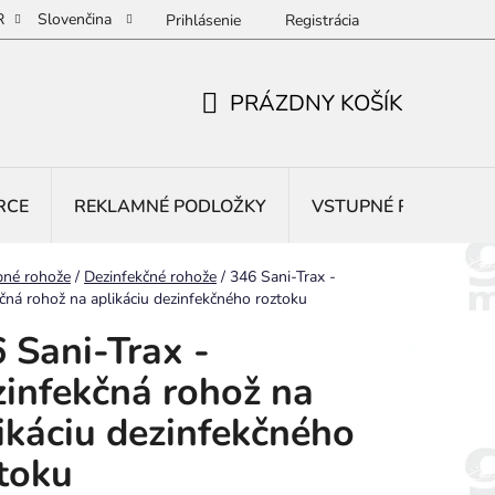
R
Slovenčina
Prihlásenie
Registrácia
PRÁZDNY KOŠÍK
NÁKUPNÝ
KOŠÍK
RCE
REKLAMNÉ PODLOŽKY
VSTUPNÉ ROHOŽE
pné rohože
/
Dezinfekčné rohože
/
346 Sani-Trax -
čná rohož na aplikáciu dezinfekčného roztoku
 Sani-Trax -
infekčná rohož na
ikáciu dezinfekčného
toku