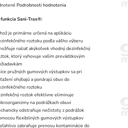
rné
notené
Podrobnosti hodnotenia
enie
 funkcia Sani-Trax®:
tu
hož je primárne určená na aplikáciu
ezinfekčného roztoku podľa vášho výberu
ožňuje naliať akýkoľvek vhodný dezinfekčný
oztok, ktorý vyhovuje vašim prevádzkovým
iek.
ožiadavkám
síce pružných gumových výstupkov sa pri
aťažení ohýbajú a ponárajú obuv do
ezinfekčného roztoku
zinfekčný roztok efektívne eliminuje
ikroorganizmy na podrážkach obuvi
chanicky odstraňuje nečistoty z podrážok
omocou flexibilných gumových výstupkov
oľahlivo zabraňuje prenosu kontaminácie do