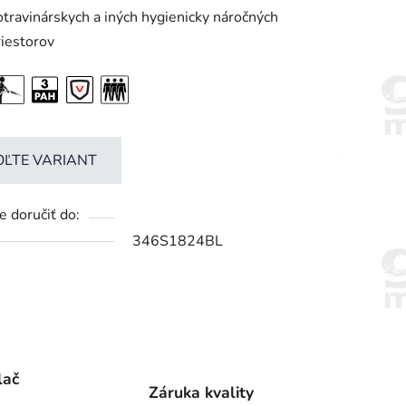
otravinárskych a iných hygienicky náročných
riestorov
OĽTE VARIANT
 doručiť do:
346S1824BL
lač
Záruka kvality