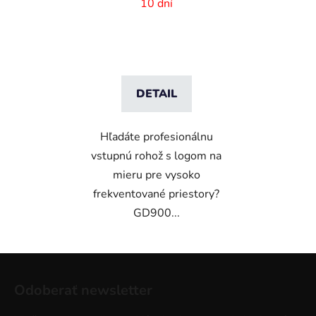
rozmer na mieru
10 dní
DETAIL
Hľadáte profesionálnu
vstupnú rohož s logom na
mieru pre vysoko
frekventované priestory?
GD900...
Z
á
Odoberať newsletter
p