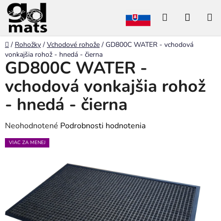
Prejsť
Hľadať
NÁKU
na
obsah
KOŠÍK
Domov
/
Rohožky
/
Vchodové rohože
/
GD800C WATER - vchodová
vonkajšia rohož - hnedá - čierna
GD800C WATER -
vchodová vonkajšia rohož
- hnedá - čierna
Priemerné
Neohodnotené
Podrobnosti hodnotenia
hodnotenie
VIAC ZA MENEJ
produktu
je
0,0
z
5
hviezdičiek.