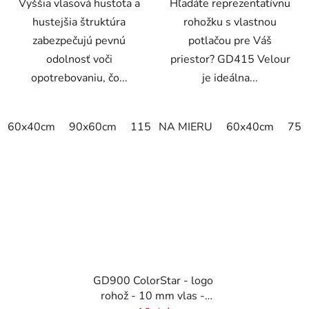
Vyššia vlasová hustota a
Hľadáte reprezentatívnu
hustejšia štruktúra
rohožku s vlastnou
zabezpečujú pevnú
potlačou pre Váš
odolnosť voči
priestor? GD415 Velour
opotrebovaniu, čo...
je ideálna...
60x40cm
90x60cm
115x115cm
NA MIERU
150x100cm
60x40cm
150x
75x
GD900 ColorStar - logo
rohož - 10 mm vlas -