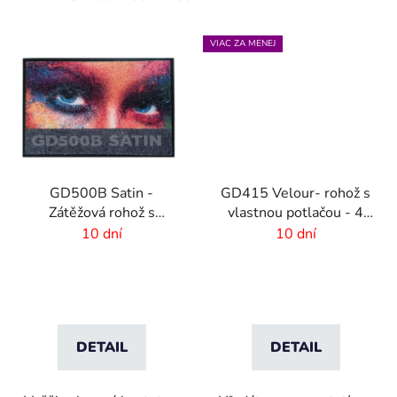
VIAC ZA MENEJ
GD500B Satin -
GD415 Velour- rohož s
Zátěžová rohož s
vlastnou potlačou - 4
digitálnou potlačou a
mm vlas
10 dní
10 dní
absorpčnou vrstvou
DETAIL
DETAIL