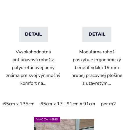
kamienkovým vzorom
prevádzku - Čierna
DETAIL
DETAIL
Vysokohodnotná
Modulárna rohož
antiúnavová rohož z
poskytuje ergonomický
polyuretánovej peny
benefit vďaka 19 mm
známa pre svoj výnimočný
hrubej pracovnej plošine
komfort na...
s uzavretým...
65cm x 135cm
65cm x 175cm
91cm x 91cm
65cm x 90cm
per m2
90cm x 
VIAC ZA MENEJ