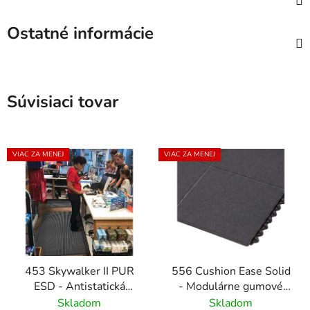
Ostatné informácie
Súvisiaci tovar
VIAC ZA MENEJ
VIAC ZA MENEJ
453 Skywalker II PUR
556 Cushion Ease Solid
ESD - Antistatická
- Modulárne gumové
polyuretánová rohož s
dlaždice pre ťažkú
Skladom
Skladom