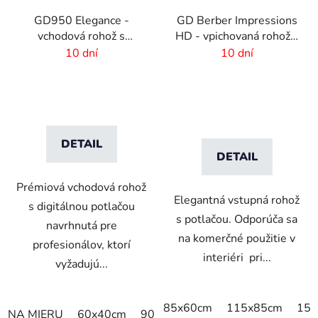
GD950 Elegance -
GD Berber Impressions
vchodová rohož s
HD - vpichovaná rohož s
digitálnou potlačou - 6
logom
10 dní
10 dní
mm vlas
DETAIL
DETAIL
Prémiová vchodová rohož
Elegantná vstupná rohož
s digitálnou potlačou
s potlačou. Odporúča sa
navrhnutá pre
na komerčné použitie v
profesionálov, ktorí
interiéri pri...
vyžadujú...
85x60cm
115x85cm
150
NA MIERU
60x40cm
90x60cm
60cm x 80cm
65cm