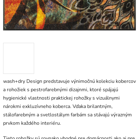
wash+dry Design predstavuje výnimočnú kolekciu kobercov
a rohožiek s pestrofarebnými dizajnmi, ktoré spájajú
hygienické vlastnosti praktickej rohožky s vizuálnymi
nárokmi exkluzívneho koberca. Vďaka brilantným,
stálofarebným a svetlostálym farbám sa stávajú výrazným
prvkom každého interiéru.
Tieto rohožky sú rovnako vhodné pre domácnosti ako aj pre