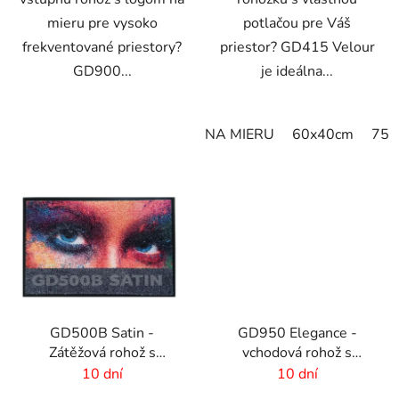
mieru pre vysoko
potlačou pre Váš
frekventované priestory?
priestor? GD415 Velour
GD900...
je ideálna...
NA MIERU
60x40cm
75x
GD500B Satin -
GD950 Elegance -
Zátěžová rohož s
vchodová rohož s
digitálnou potlačou a
digitálnou potlačou - 6
10 dní
10 dní
absorpčnou vrstvou
mm vlas