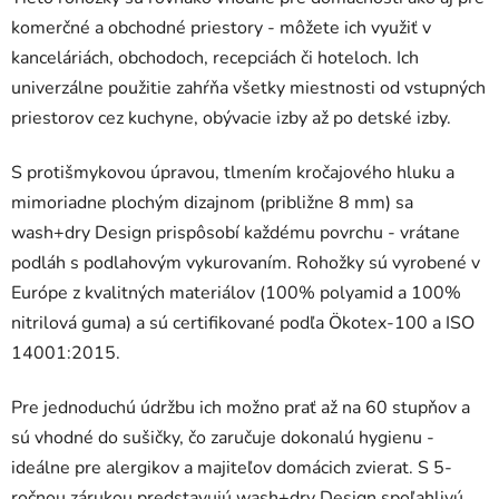
komerčné a obchodné priestory - môžete ich využiť v
kanceláriách, obchodoch, recepciách či hoteloch. Ich
univerzálne použitie zahŕňa všetky miestnosti od vstupných
priestorov cez kuchyne, obývacie izby až po detské izby.
S protišmykovou úpravou, tlmením kročajového hluku a
mimoriadne plochým dizajnom (približne 8 mm) sa
wash+dry Design prispôsobí každému povrchu - vrátane
podláh s podlahovým vykurovaním. Rohožky sú vyrobené v
Európe z kvalitných materiálov (100% polyamid a 100%
nitrilová guma) a sú certifikované podľa Ökotex-100 a ISO
14001:2015.
Pre jednoduchú údržbu ich možno prať až na 60 stupňov a
sú vhodné do sušičky, čo zaručuje dokonalú hygienu -
ideálne pre alergikov a majiteľov domácich zvierat. S 5-
ročnou zárukou predstavujú wash+dry Design spoľahlivú