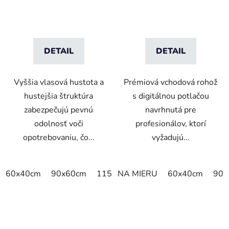
DETAIL
DETAIL
Vyššia vlasová hustota a
Prémiová vchodová rohož
hustejšia štruktúra
s digitálnou potlačou
zabezpečujú pevnú
navrhnutá pre
odolnosť voči
profesionálov, ktorí
opotrebovaniu, čo...
vyžadujú...
60x40cm
90x60cm
115x115cm
NA MIERU
150x100cm
60x40cm
150x
90x