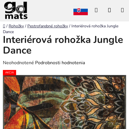
Prejsť
Hľadať
NÁKU
na
obsah
KOŠÍK
Domov
/
Rohožky
/
Pestrofarebné rohožky
/
Interiérová rohožka Jungle
Dance
Interiérová rohožka Jungle
Dance
Priemerné
Neohodnotené
Podrobnosti hodnotenia
hodnotenie
AKCIA
produktu
je
0,0
z
5
hviezdičiek.