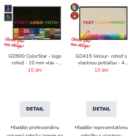
GD900 ColorStar - logo
GD415 Velour- rohož s
rohož - 10 mm vlas -
vlastnou potlačou - 4
rozmer na mieru
mm vlas
10 dní
10 dní
DETAIL
DETAIL
Hľadáte profesionálnu
Hľadáte reprezentatívnu
vstupnú rohož s logom na
rohožku s vlastnou