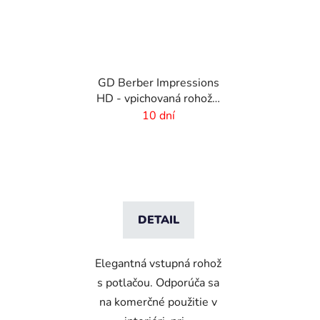
GD Berber Impressions
HD - vpichovaná rohož s
logom
10 dní
DETAIL
Elegantná vstupná rohož
s potlačou. Odporúča sa
na komerčné použitie v