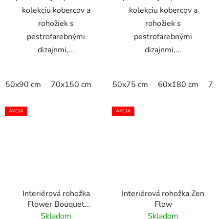
kolekciu kobercov a
kolekciu kobercov a
rohožiek s
rohožiek s
pestrofarebnými
pestrofarebnými
dizajnmi,...
dizajnmi,...
50x90 cm
70x150 cm
50x75 cm
60x180 cm
75
AKCIA
AKCIA
Interiérová rohožka
Interiérová rohožka Zen
Flower Bouquet
Flow
Daylight
Skladom
Skladom