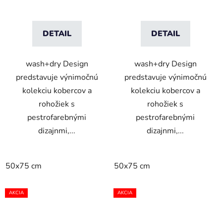
DETAIL
DETAIL
wash+dry Design
wash+dry Design
predstavuje výnimočnú
predstavuje výnimočnú
kolekciu kobercov a
kolekciu kobercov a
rohožiek s
rohožiek s
pestrofarebnými
pestrofarebnými
dizajnmi,...
dizajnmi,...
50x75 cm
50x75 cm
AKCIA
AKCIA