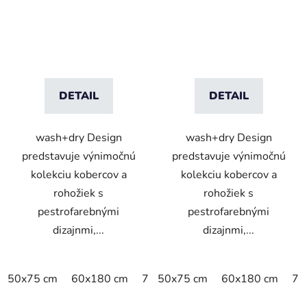
DETAIL
DETAIL
wash+dry Design
wash+dry Design
predstavuje výnimočnú
predstavuje výnimočnú
kolekciu kobercov a
kolekciu kobercov a
rohožiek s
rohožiek s
pestrofarebnými
pestrofarebnými
dizajnmi,...
dizajnmi,...
50x75 cm
60x180 cm
75x120 cm
50x75 cm
60x180 cm
75