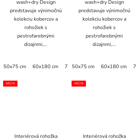
wash+dry Design
wash+dry Design
predstavuje výnimočnú
predstavuje výnimočnú
kolekciu kobercov a
kolekciu kobercov a
rohožiek s
rohožiek s
pestrofarebnými
pestrofarebnými
dizajnmi,...
dizajnmi,...
50x75 cm
60x180 cm
75x120 cm
50x75 cm
60x180 cm
75
AKCIA
AKCIA
Interiérová rohožka
Interiérová rohožka