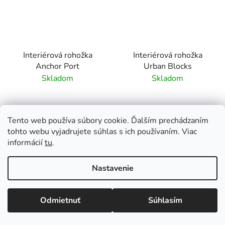
Interiérová rohožka
Interiérová rohožka
Anchor Port
Urban Blocks
Skladom
Skladom
Tento web používa súbory cookie. Ďalším prechádzaním
tohto webu vyjadrujete súhlas s ich používaním. Viac
informácií
tu
.
DETAIL
DETAIL
Nastavenie
wash+dry Design
wash+dry Design
predstavuje výnimočnú
predstavuje výnimočnú
Odmietnuť
Súhlasím
kolekciu kobercov a
kolekciu kobercov a
rohožiek s
rohožiek s