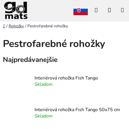
Prejsť
Hľadať
NÁKU
na
obsah
KOŠÍK
Domov
/
Rohožky
/
Pestrofarebné rohožky
Pestrofarebné rohožky
Najpredávanejšie
Interiérová rohožka Fish Tango
Skladom
Interiérová rohožka Fish Tango 50x75 cm
Skladom