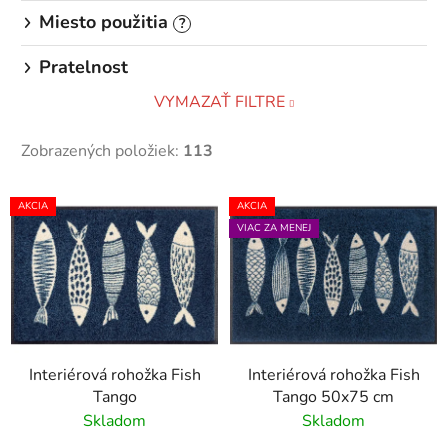
Miesto použitia
?
Pratelnost
VYMAZAŤ FILTRE
Zobrazených položiek:
113
V
AKCIA
AKCIA
ý
VIAC ZA MENEJ
p
i
s
p
r
Interiérová rohožka Fish
Interiérová rohožka Fish
o
Tango
Tango 50x75 cm
d
Skladom
Skladom
u