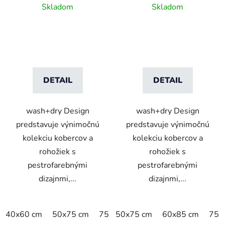
Skladom
Skladom
DETAIL
DETAIL
wash+dry Design
wash+dry Design
predstavuje výnimočnú
predstavuje výnimočnú
kolekciu kobercov a
kolekciu kobercov a
rohožiek s
rohožiek s
pestrofarebnými
pestrofarebnými
dizajnmi,...
dizajnmi,...
40x60 cm
50x75 cm
75x120 cm
50x75 cm
75x190 cm
60x85 cm
75x