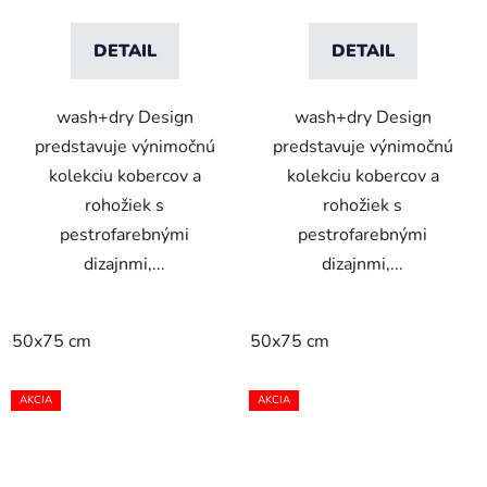
DETAIL
DETAIL
wash+dry Design
wash+dry Design
predstavuje výnimočnú
predstavuje výnimočnú
kolekciu kobercov a
kolekciu kobercov a
rohožiek s
rohožiek s
pestrofarebnými
pestrofarebnými
dizajnmi,...
dizajnmi,...
50x75 cm
50x75 cm
AKCIA
AKCIA