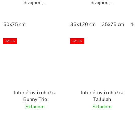
dizajnmi,...
dizajnmi,...
50x75 cm
35x120 cm
35x75 cm
40
AKCIA
AKCIA
Interiérová rohožka
Interiérová rohožka
Bunny Trio
Tallulah
Skladom
Skladom