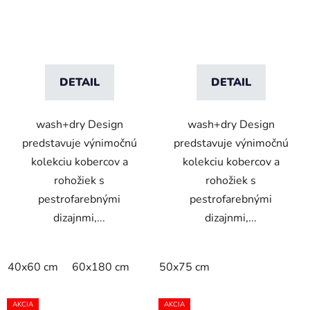
k
t
o
v
DETAIL
DETAIL
wash+dry Design
wash+dry Design
predstavuje výnimočnú
predstavuje výnimočnú
kolekciu kobercov a
kolekciu kobercov a
rohožiek s
rohožiek s
pestrofarebnými
pestrofarebnými
dizajnmi,...
dizajnmi,...
40x60 cm
60x180 cm
50x75 cm
AKCIA
AKCIA