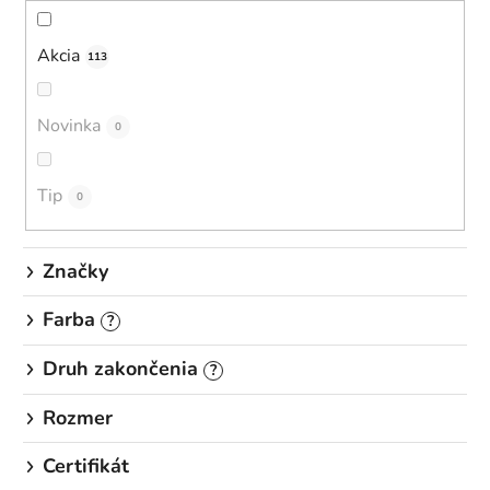
r
o
Akcia
113
d
u
Novinka
0
k
t
o
Tip
0
v
Značky
Farba
?
Druh zakončenia
?
Rozmer
Certifikát