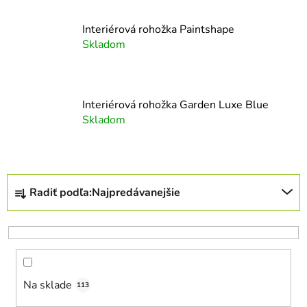
Interiérová rohožka Paintshape
Skladom
Interiérová rohožka Garden Luxe Blue
Skladom
R
Radiť podľa:
Najpredávanejšie
a
d
e
n
i
Na sklade
e
113
p