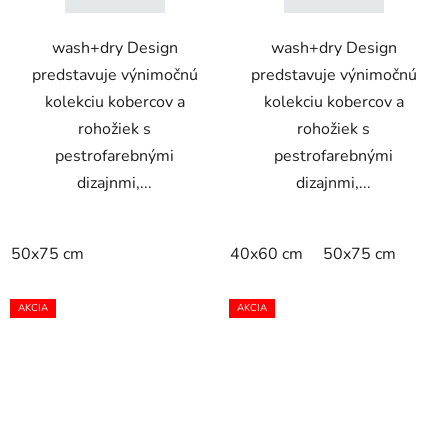
wash+dry Design
wash+dry Design
predstavuje výnimočnú
predstavuje výnimočnú
kolekciu kobercov a
kolekciu kobercov a
rohožiek s
rohožiek s
pestrofarebnými
pestrofarebnými
dizajnmi,...
dizajnmi,...
50x75 cm
40x60 cm
50x75 cm
AKCIA
AKCIA