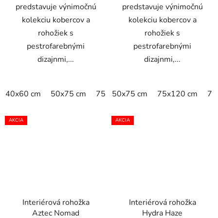
predstavuje výnimočnú
predstavuje výnimočnú
kolekciu kobercov a
kolekciu kobercov a
rohožiek s
rohožiek s
pestrofarebnými
pestrofarebnými
dizajnmi,...
dizajnmi,...
40x60 cm
50x75 cm
75x120 cm
50x75 cm
75x190 cm
75x120 cm
75
AKCIA
AKCIA
Interiérová rohožka
Interiérová rohožka
Aztec Nomad
Hydra Haze