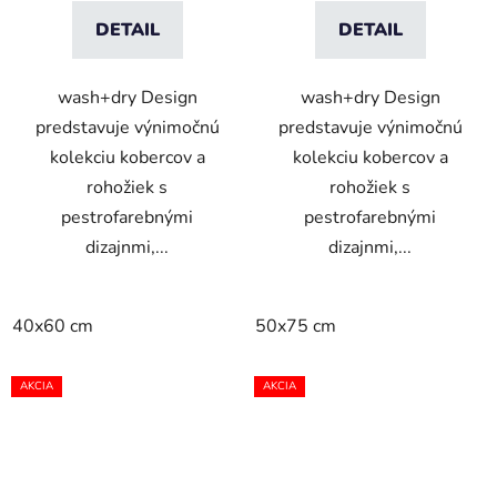
DETAIL
DETAIL
wash+dry Design
wash+dry Design
predstavuje výnimočnú
predstavuje výnimočnú
kolekciu kobercov a
kolekciu kobercov a
rohožiek s
rohožiek s
pestrofarebnými
pestrofarebnými
dizajnmi,...
dizajnmi,...
40x60 cm
50x75 cm
AKCIA
AKCIA