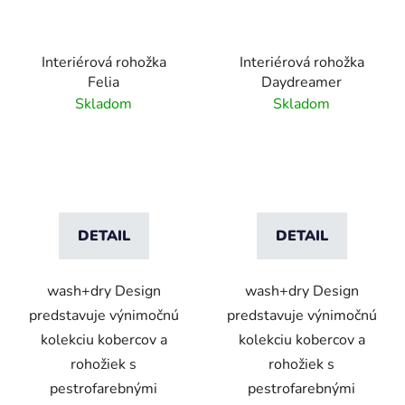
Interiérová rohožka
Interiérová rohožka
Felia
Daydreamer
Skladom
Skladom
DETAIL
DETAIL
wash+dry Design
wash+dry Design
predstavuje výnimočnú
predstavuje výnimočnú
kolekciu kobercov a
kolekciu kobercov a
rohožiek s
rohožiek s
pestrofarebnými
pestrofarebnými