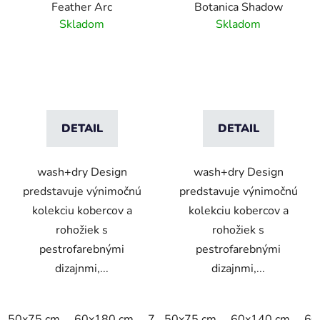
Feather Arc
Botanica Shadow
Skladom
Skladom
DETAIL
DETAIL
wash+dry Design
wash+dry Design
predstavuje výnimočnú
predstavuje výnimočnú
kolekciu kobercov a
kolekciu kobercov a
rohožiek s
rohožiek s
pestrofarebnými
pestrofarebnými
dizajnmi,...
dizajnmi,...
50x75 cm
60x180 cm
75x120 cm
50x75 cm
60x140 cm
60