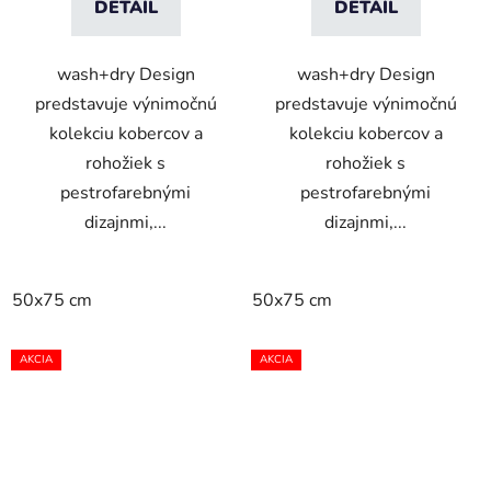
DETAIL
DETAIL
wash+dry Design
wash+dry Design
predstavuje výnimočnú
predstavuje výnimočnú
kolekciu kobercov a
kolekciu kobercov a
rohožiek s
rohožiek s
pestrofarebnými
pestrofarebnými
dizajnmi,...
dizajnmi,...
50x75 cm
50x75 cm
AKCIA
AKCIA