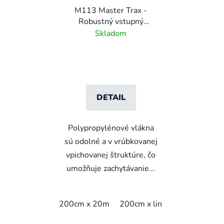
M113 Master Trax -
Robustný vstupný
rohožový systém -
Skladom
Natural
DETAIL
Polypropylénové vlákna
sú odolné a v vrúbkovanej
vpichovanej štruktúre, čo
umožňuje zachytávanie...
200cm x 20m
200cm x linm