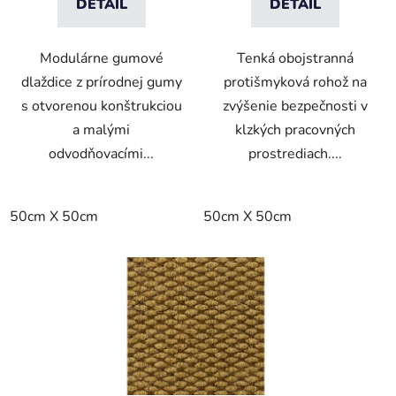
DETAIL
DETAIL
Modulárne gumové
Tenká obojstranná
dlaždice z prírodnej gumy
protišmyková rohož na
s otvorenou konštrukciou
zvýšenie bezpečnosti v
a malými
klzkých pracovných
odvodňovacími...
prostrediach....
50cm X 50cm
50cm X 50cm