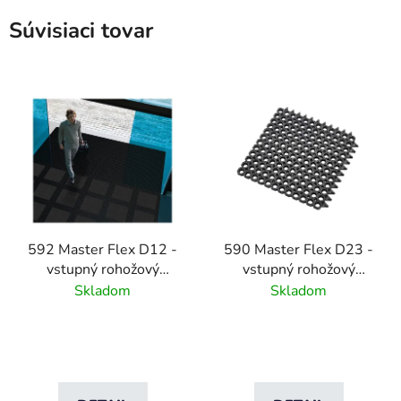
Súvisiaci tovar
592 Master Flex D12 -
590 Master Flex D23 -
vstupný rohožový
vstupný rohožový
systém s
systém s
Skladom
Skladom
odvodňovacími otvormi
odvodňovacími otvormi