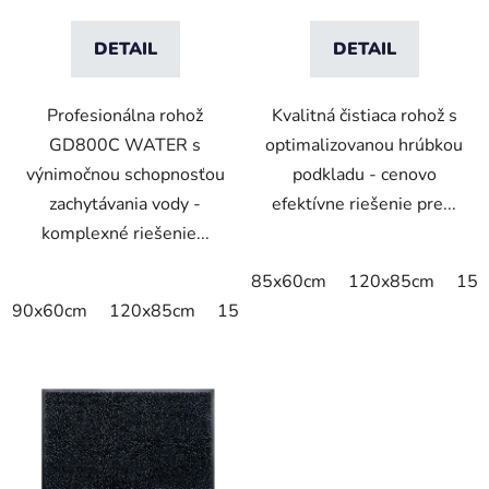
DETAIL
DETAIL
Profesionálna rohož
Kvalitná čistiaca rohož s
GD800C WATER s
optimalizovanou hrúbkou
výnimočnou schopnosťou
podkladu - cenovo
zachytávania vody -
efektívne riešenie pre...
komplexné riešenie...
85x60cm
120x85cm
150
90x60cm
120x85cm
150x85cm
175x115cm
240x