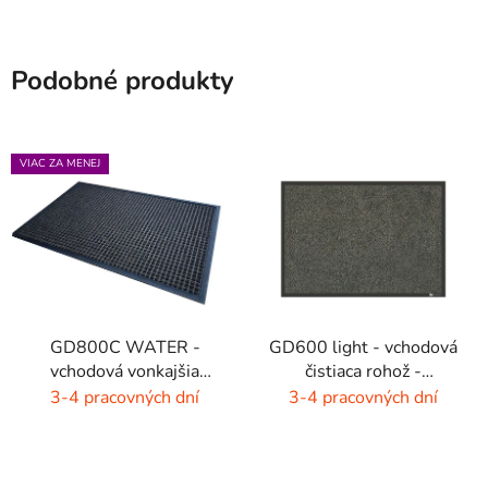
Podobné produkty
VIAC ZA MENEJ
GD800C WATER -
GD600 light - vchodová
vchodová vonkajšia
čistiaca rohož -
rohož - hnedá - čierna
interiér/exteriér
3-4 pracovných dní
3-4 pracovných dní