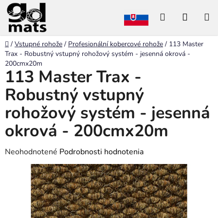
Prejsť
Hľadať
NÁKU
na
obsah
KOŠÍK
Domov
/
Vstupné rohože
/
Profesionální kobercové rohože
/
113 Master
Trax - Robustný vstupný rohožový systém - jesenná okrová -
200cmx20m
113 Master Trax -
Robustný vstupný
rohožový systém - jesenná
okrová - 200cmx20m
Priemerné
Neohodnotené
Podrobnosti hodnotenia
hodnotenie
produktu
je
0,0
z