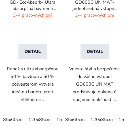
GD- EcoAbsorb- Ultra
GD600C UNIMAT-
absorpčná bavlnená
jednofarebná vstupná
rohož -sivý melír
rohož- žiarivé farby
3-4 pracovných dní
3-4 pracovných dní
DETAIL
DETAIL
Rohož s ultra absorpčnou
Vneste štýl a bezpečnosť
50 % bavlnou a 50 %
do vášho vstupu!
polyesterom vytvára
GD600C UNIMAT
ideálnu bariéru proti
predstavuje dokonalé
vlhkosti a...
spojenie funkčnosti...
85x60cm
120x85cm
150x85cm
85x60cm
175x115cm
120x85cm
200x
150