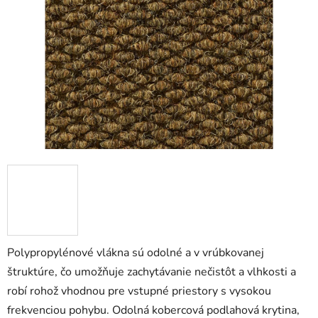
5
hviezdičiek.
Polypropylénové vlákna sú odolné a v vrúbkovanej
štruktúre, čo umožňuje zachytávanie nečistôt a vlhkosti a
robí rohož vhodnou pre vstupné priestory s vysokou
frekvenciou pohybu. Odolná kobercová podlahová krytina,