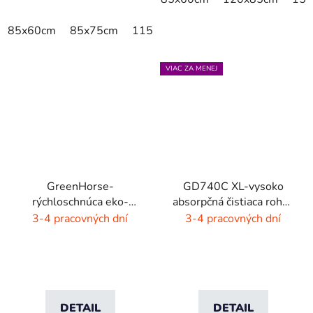
85x60cm
85x75cm
115x85cm
150x85cm
180x11
VIAC ZA MENEJ
GreenHorse-
GD740C XL-vysoko
rýchloschnúca eko-
absorpčná čistiaca rohož
rohož - dýmovo čierna
- 4 farby
3-4 pracovných dní
3-4 pracovných dní
DETAIL
DETAIL