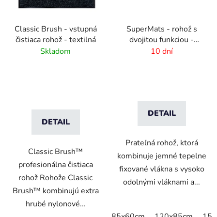
Classic Brush - vstupná
SuperMats - rohož s
čistiaca rohož - textilná
dvojitou funkciou -
zoškrabanie a utretie
Skladom
10 dní
DETAIL
DETAIL
Prateľná rohož, ktorá
Classic Brush™
kombinuje jemné tepelne
profesionálna čistiaca
fixované vlákna s vysoko
rohož Rohože Classic
odolnými vláknami a...
Brush™ kombinujú extra
hrubé nylonové...
85x60cm
120x85cm
150