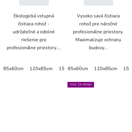
Ekologická vstupná
Vysoko savá čistiaca
čistiaca rohož -
rohož pre náročné
udržateľné a odolné
profesionálne priestory.
riešenie pre
Maximalizuje ochranu
profesionálne priestory....
budovy...
85x60cm
120x85cm
150x85cm
85x60cm
175x115cm
120x85cm
200x
150
VIAC ZA MENEJ