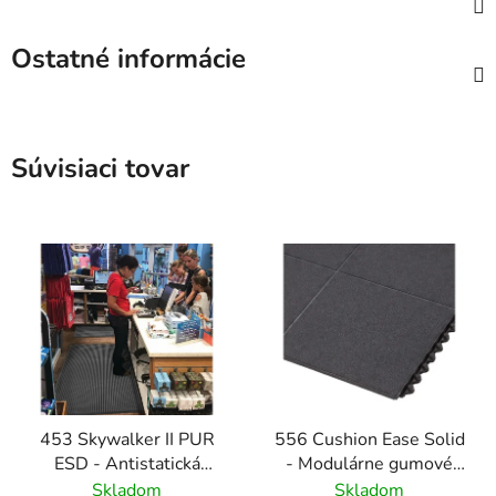
Ostatné informácie
Súvisiaci tovar
453 Skywalker II PUR
556 Cushion Ease Solid
ESD - Antistatická
- Modulárne gumové
polyuretánová rohož s
dlaždice pre ťažkú
Skladom
Skladom