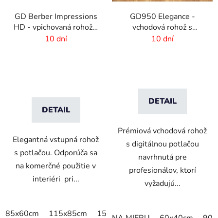
GD Berber Impressions
GD950 Elegance -
HD - vpichovaná rohož s
vchodová rohož s
logom
digitálnou potlačou - 6
10 dní
10 dní
mm vlas
DETAIL
DETAIL
Prémiová vchodová rohož
Elegantná vstupná rohož
s digitálnou potlačou
s potlačou. Odporúča sa
navrhnutá pre
na komerčné použitie v
profesionálov, ktorí
interiéri pri...
vyžadujú...
85x60cm
115x85cm
150x85cm
180x115cm
240x
NA MIERU
60x40cm
90x