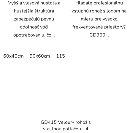
Vyššia vlasová hustota a
Hľadáte profesionálnu
hustejšia štruktúra
vstupnú rohož s logom na
zabezpečujú pevnú
mieru pre vysoko
odolnosť voči
frekventované priestory?
opotrebovaniu, čo...
GD900...
60x40cm
90x60cm
115x115cm
150x100cm
150x
GD415 Velour- rohož s
vlastnou potlačou - 4