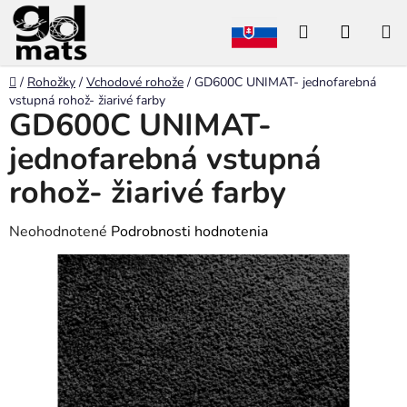
Prejsť
Hľadať
NÁKU
na
obsah
KOŠÍK
Domov
/
Rohožky
/
Vchodové rohože
/
GD600C UNIMAT- jednofarebná
vstupná rohož- žiarivé farby
GD600C UNIMAT-
jednofarebná vstupná
rohož- žiarivé farby
Priemerné
Neohodnotené
Podrobnosti hodnotenia
hodnotenie
produktu
je
0,0
z
5
hviezdičiek.