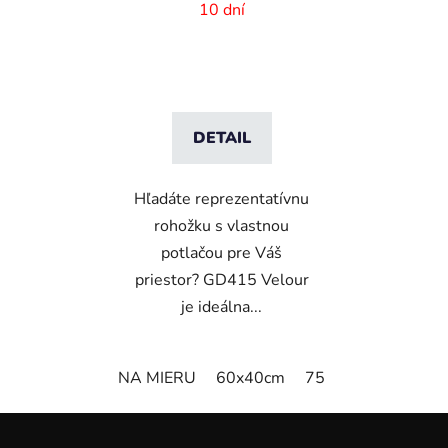
mm vlas
10 dní
DETAIL
Hľadáte reprezentatívnu
rohožku s vlastnou
potlačou pre Váš
priestor? GD415 Velour
je ideálna...
NA MIERU
60x40cm
75x50cm
75x60
Z