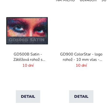
GD500B Satin -
GD900 ColorStar - logo
Zátěžová rohož s
rohož - 10 mm vlas -
digitálnou potlačou a
rozmer na mieru
10 dní
10 dní
absorpčnou vrstvou
DETAIL
DETAIL