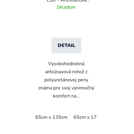
ESD - Antistatická
polyuretánová rohož s
Skladom
kamienkovým vzorom
DETAIL
Vysokohodnotná
antiúnavová rohož z
polyuretánovej peny
známa pre svoj výnimočný
komfort na...
65cm x 135cm
65cm x 175cm
65cm x 9