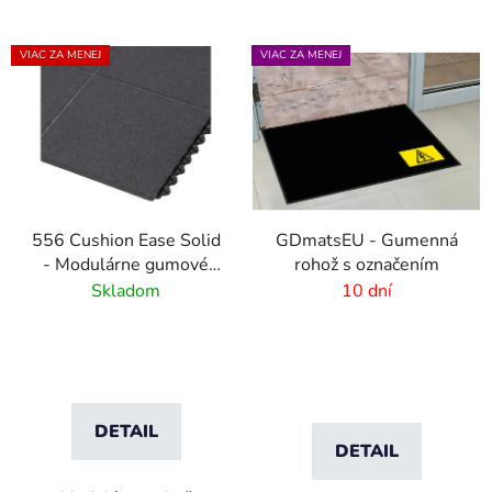
VIAC ZA MENEJ
VIAC ZA MENEJ
556 Cushion Ease Solid
GDmatsEU - Gumenná
- Modulárne gumové
rohož s označením
dlaždice pre ťažkú
Skladom
10 dní
prevádzku - Čierna
DETAIL
DETAIL