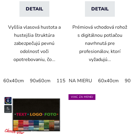
DETAIL
DETAIL
Vyššia vlasová hustota a
Prémiová vchodová rohož
hustejšia štruktúra
s digitálnou potlačou
zabezpečujú pevnú
navrhnutá pre
odolnosť voči
profesionálov, ktorí
opotrebovaniu, čo...
vyžadujú...
60x40cm
90x60cm
115x115cm
NA MIERU
150x100cm
60x40cm
150x
90x
VIAC ZA MENEJ