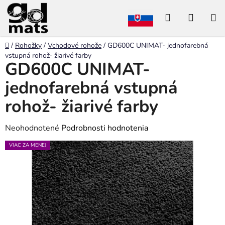
Prejsť
Hľadať
NÁKU
na
obsah
KOŠÍK
Domov
/
Rohožky
/
Vchodové rohože
/
GD600C UNIMAT- jednofarebná
vstupná rohož- žiarivé farby
GD600C UNIMAT-
jednofarebná vstupná
rohož- žiarivé farby
Priemerné
Neohodnotené
Podrobnosti hodnotenia
hodnotenie
VIAC ZA MENEJ
produktu
je
0,0
z
5
hviezdičiek.