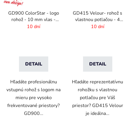
GD900 ColorStar - logo
GD415 Velour- rohož s
rohož - 10 mm vlas -
vlastnou potlačou - 4
rozmer na mieru
mm vlas
10 dní
10 dní
DETAIL
DETAIL
Hľadáte profesionálnu
Hľadáte reprezentatívnu
vstupnú rohož s logom na
rohožku s vlastnou
mieru pre vysoko
potlačou pre Váš
frekventované priestory?
priestor? GD415 Velour
GD900...
je ideálna...