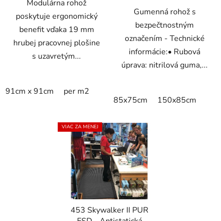
Modulárna rohož
Gumenná rohož s
poskytuje ergonomický
bezpečtnostným
benefit vďaka 19 mm
označením - Technické
hrubej pracovnej plošine
informácie:• Rubová
s uzavretým...
úprava: nitrilová guma,...
91cm x 91cm
per m2
85x75cm
150x85cm
VIAC ZA MENEJ
453 Skywalker II PUR