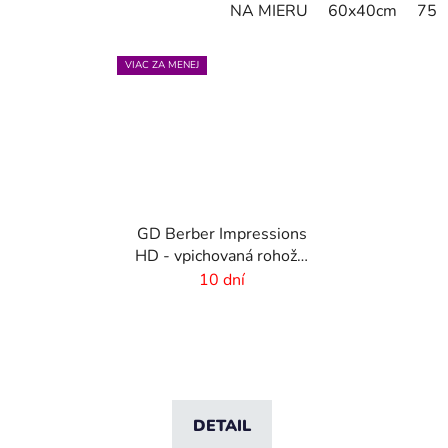
NA MIERU
60x40cm
75x
VIAC ZA MENEJ
GD Berber Impressions
HD - vpichovaná rohož s
logom
10 dní
DETAIL