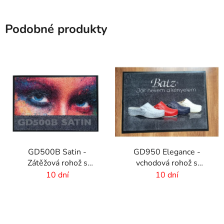
Podobné produkty
GD500B Satin -
GD950 Elegance -
Zátěžová rohož s
vchodová rohož s
digitálnou potlačou a
digitálnou potlačou - 6
10 dní
10 dní
absorpčnou vrstvou
mm vlas