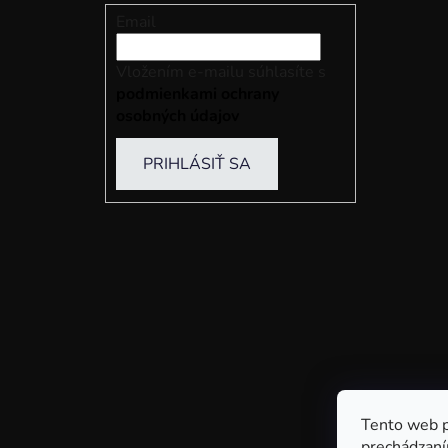
Email
Vložením e-mailu súhlasíte s
podmienkami ochrany
osobných údajov
PRIHLÁSIŤ SA
Tento web p
prechádzaní