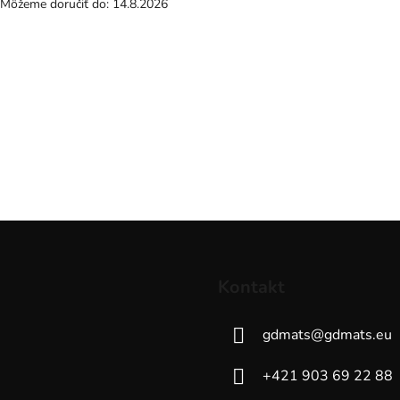
Môžeme doručiť do:
14.8.2026
Kontakt
gdmats
@
gdmats.eu
+421 903 69 22 88