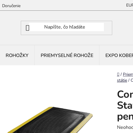
EU
Doručenie
ROHOŽKY
PRIEMYSELNÉ ROHOŽE
EXPO KOBE
Domov
/
Priem
státie
/
C
Com
Sta
pen
Prieme
Neohod