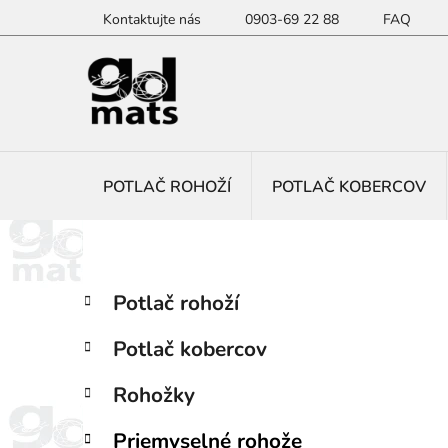
Prejsť
Kontaktujte nás
0903-69 22 88
FAQ
na
obsah
POTLAČ ROHOŽÍ
POTLAČ KOBERCOV
B
K
Preskočiť
Potlač rohoží
a
kategórie
o
t
č
Potlač kobercov
e
n
g
ý
Rohožky
ó
p
r
Priemyselné rohože
i