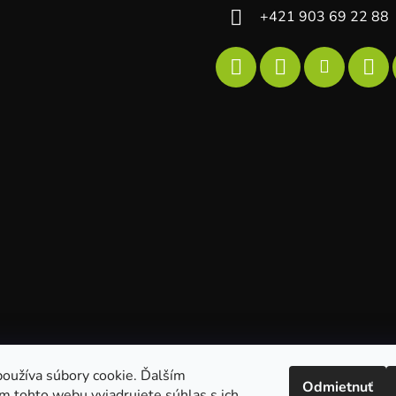
+421 903 69 22 88
oužíva súbory cookie. Ďalším
Odmietnuť
m tohto webu vyjadrujete súhlas s ich