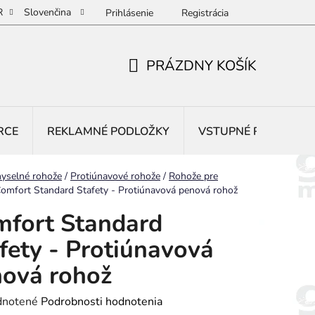
R
Slovenčina
Prihlásenie
Registrácia
PRÁZDNY KOŠÍK
NÁKUPNÝ
KOŠÍK
RCE
REKLAMNÉ PODLOŽKY
VSTUPNÉ ROHOŽE
yselné rohože
/
Protiúnavové rohože
/
Rohože pre
omfort Standard Stafety - Protiúnavová penová rohož
fort Standard
fety - Protiúnavová
ová rohož
rné
notené
Podrobnosti hodnotenia