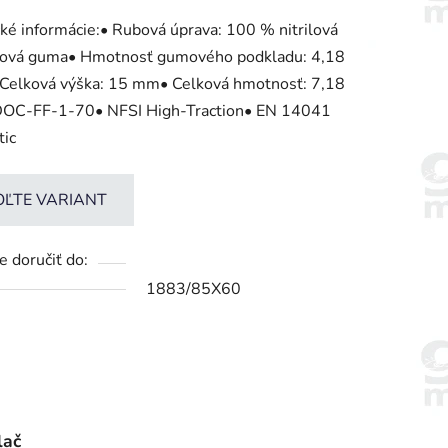
enie
ké informácie:• Rubová úprava: 100 % nitrilová
tu
ková guma• Hmotnosť gumového podkladu: 4,18
 Celková výška: 15 mm• Celková hmotnosť: 7,18
DOC-FF-1-70• NFSI High-Traction• EN 14041
tic
iek.
OĽTE VARIANT
 doručiť do:
1883/85X60
lač