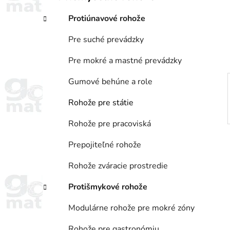
a
e
n
Protiúnavové rohože
e
l
Pre suché prevádzky
Pre mokré a mastné prevádzky
Gumové behúne a role
Rohože pre státie
Rohože pre pracoviská
Prepojiteľné rohože
Rohože zváracie prostredie
Protišmykové rohože
Modulárne rohože pre mokré zóny
Rohože pre gastronómiu