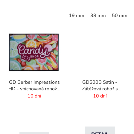
19 mm
38 mm
50 mm
GD Berber Impressions
GD500B Satin -
HD - vpichovaná rohož s
Zátěžová rohož s
logom
digitálnou potlačou a
10 dní
10 dní
absorpčnou vrstvou