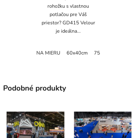
rohožku s vlastnou
potlačou pre Váš
priestor? GD415 Velour
je ideálna...
NA MIERU
60x40cm
75x50cm
75x60
Podobné produkty