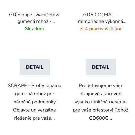
GD Scrape- viacúčelová
GD600C MAT -
gumená rohož -
mimoriadne výkonná
interiér/exteriér
čistiaca rohož - 9 farieb
Skladom
3-4 pracovných dní
s melírom
DETAIL
DETAIL
SCRAPE - Profesionálna
Predstavujeme vám
gumená rohož pre
dizajnové a zároveň
náročné podmienky
vysoko funkčné riešenie
Objavte univerzálne
pre vaše priestory! Rohož
riešenie pre vaše...
GD600C...