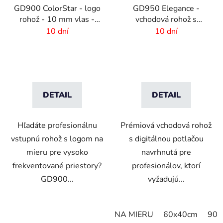
GD900 ColorStar - logo
GD950 Elegance -
rohož - 10 mm vlas -
vchodová rohož s
rozmer na mieru
digitálnou potlačou - 6
10 dní
10 dní
mm vlas
DETAIL
DETAIL
Hľadáte profesionálnu
Prémiová vchodová rohož
vstupnú rohož s logom na
s digitálnou potlačou
mieru pre vysoko
navrhnutá pre
frekventované priestory?
profesionálov, ktorí
GD900...
vyžadujú...
NA MIERU
60x40cm
90x