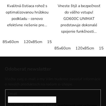
Kvalitná čistiaca rohož s
Vneste štýl a bezpečnosť
optimalizovanou hrúbkou
do vášho vstupu!
podkladu - cenovo
GD600C UNIMAT
efektívne riešenie pre...
predstavuje dokonalé
spojenie funkčnosti...
85x60cm
120x85cm
150x85cm
175x115cm
85x60cm
120x85cm
150
Z
á
Odoberať newsletter
p
ä
Vložte svoj e-mail a my Vám budeme zasielať informácie
t
o nových produktoch na našom e-shope.
i
Email
e
Vložením e-mailu súhlasíte s
podmienkami ochrany