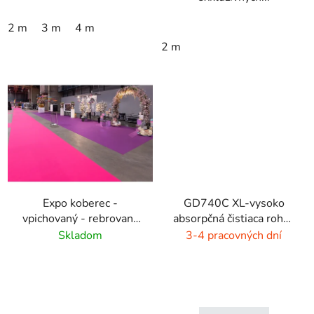
2 m
3 m
4 m
2 m
Expo koberec -
GD740C XL-vysoko
vpichovaný - rebrovaný
absorpčná čistiaca rohož
- rôzné farby
- 4 farby
Skladom
3-4 pracovných dní