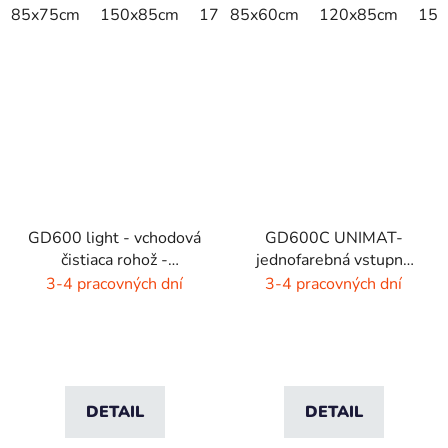
85x75cm
150x85cm
175x115cm
85x60cm
300x85cm
120x85cm
150
GD600 light - vchodová
GD600C UNIMAT-
čistiaca rohož -
jednofarebná vstupná
interiér/exteriér
rohož- žiarivé farby
3-4 pracovných dní
3-4 pracovných dní
DETAIL
DETAIL