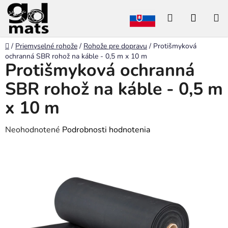
Prejsť
Hľadať
NÁKU
na
obsah
KOŠÍK
Domov
/
Priemyselné rohože
/
Rohože pre dopravu
/
Protišmyková
ochranná SBR rohož na káble - 0,5 m x 10 m
Protišmyková ochranná
SBR rohož na káble - 0,5 m
x 10 m
Priemerné
Neohodnotené
Podrobnosti hodnotenia
hodnotenie
produktu
je
0,0
z
5
hviezdičiek.