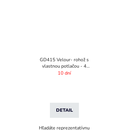
GD415 Velour- rohož s
vlastnou potlačou - 4
mm vlas
10 dní
DETAIL
Hľadáte reprezentatívnu