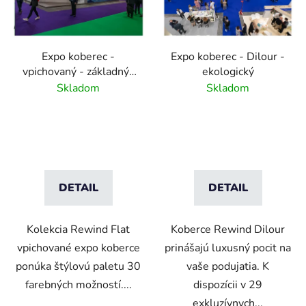
Expo koberec -
Expo koberec - Dilour -
vpichovaný - základný-
ekologický
30 farieb
Skladom
Skladom
DETAIL
DETAIL
Kolekcia Rewind Flat
Koberce Rewind Dilour
vpichované expo koberce
prinášajú luxusný pocit na
ponúka štýlovú paletu 30
vaše podujatia. K
farebných možností....
dispozícii v 29
exkluzívnych...