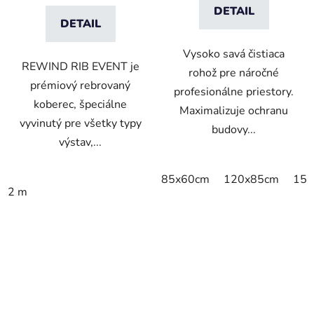
DETAIL
DETAIL
Vysoko savá čistiaca
REWIND RIB EVENT je
rohož pre náročné
prémiový rebrovaný
profesionálne priestory.
koberec, špeciálne
Maximalizuje ochranu
vyvinutý pre všetky typy
budovy...
výstav,...
85x60cm
120x85cm
150
2 m