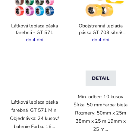
Látková lepiaca páska
Obojstranná lepiacia
farebná - GT 571
páska GT 703 silná/
tenká
do 4 dní
do 4 dní
DETAIL
Min. odber: 10 kusov
Látková lepiaca páska
Šírka: 50 mmFarba: biela
farebná GT 571 Min.
Rozmery: 50mm x 25m
Objednávka: 24 kusov/
38mm x 25 m 19mm x
balenie Farba: 16...
25 m...