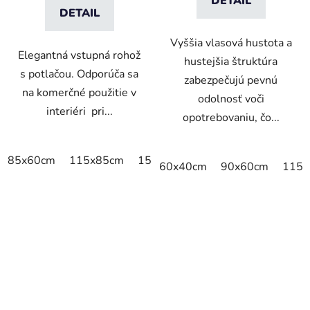
DETAIL
DETAIL
Vyššia vlasová hustota a
Elegantná vstupná rohož
hustejšia štruktúra
s potlačou. Odporúča sa
zabezpečujú pevnú
na komerčné použitie v
odolnosť voči
interiéri pri...
opotrebovaniu, čo...
85x60cm
115x85cm
150x85cm
180x115cm
240x
60x40cm
90x60cm
115x