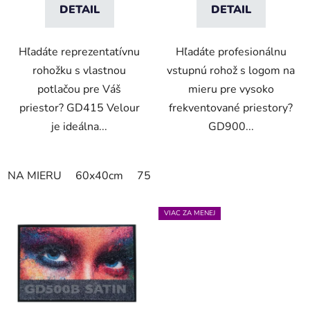
DETAIL
DETAIL
Hľadáte reprezentatívnu
Hľadáte profesionálnu
rohožku s vlastnou
vstupnú rohož s logom na
potlačou pre Váš
mieru pre vysoko
priestor? GD415 Velour
frekventované priestory?
je ideálna...
GD900...
NA MIERU
60x40cm
75x50cm
75x60cm
85x60cm
VIAC ZA MENEJ