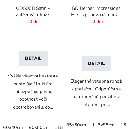
GD500B Satin -
GD Berber Impressions
Zátěžová rohož s
HD - vpichovaná rohož s
digitálnou potlačou a
logom
10 dní
10 dní
absorpčnou vrstvou
DETAIL
DETAIL
Vyššia vlasová hustota a
Elegantná vstupná rohož
hustejšia štruktúra
s potlačou. Odporúča sa
zabezpečujú pevnú
na komerčné použitie v
odolnosť voči
interiéri pri...
opotrebovaniu, čo...
85x60cm
115x85cm
150
60x40cm
90x60cm
115x115cm
150x100cm
150x