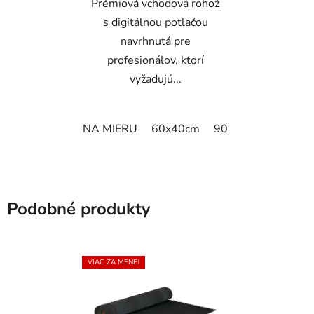
Prémiová vchodová rohož
s digitálnou potlačou
navrhnutá pre
profesionálov, ktorí
vyžadujú...
NA MIERU
60x40cm
90x60cm
60cm x
Podobné produkty
VIAC ZA MENEJ