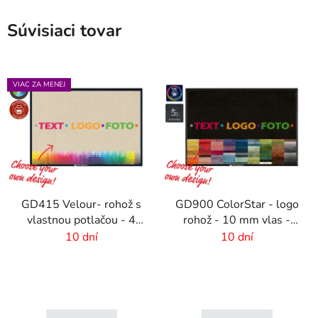
Súvisiaci tovar
VIAC ZA MENEJ
GD415 Velour- rohož s
GD900 ColorStar - logo
vlastnou potlačou - 4
rohož - 10 mm vlas -
mm vlas
rozmer na mieru
10 dní
10 dní