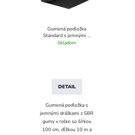
Gumená podložka
Standard s jemnými 3
mm drážkami - 1 m x 10
Skladom
m
DETAIL
Gumená podložka s
jemnými drážkami z SBR
gumy v rolke so šírkou
100 cm, dĺžkou 10 m a