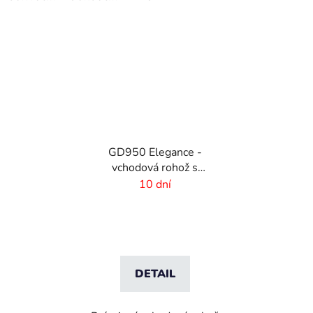
GD950 Elegance -
vchodová rohož s
digitálnou potlačou - 6
10 dní
mm vlas
DETAIL