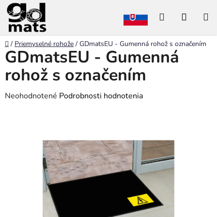
Prejsť
Hľadať
NÁKU
na
obsah
KOŠÍK
Domov
/
Priemyselné rohože
/
GDmatsEU - Gumenná rohož s označením
GDmatsEU - Gumenná
rohož s označením
Priemerné
Neohodnotené
Podrobnosti hodnotenia
hodnotenie
produktu
je
0,0
z
5
hviezdičiek.