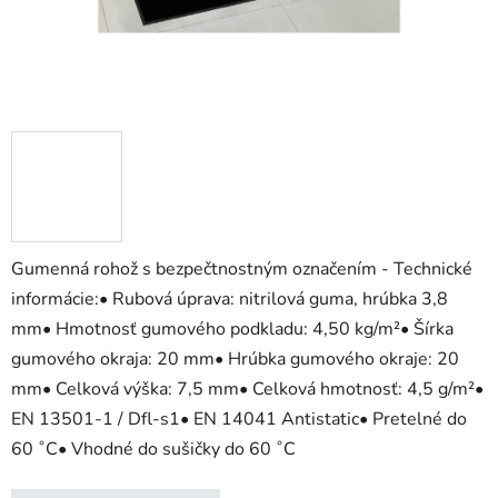
Gumenná rohož s bezpečtnostným označením - Technické
informácie:• Rubová úprava: nitrilová guma, hrúbka 3,8
mm• Hmotnosť gumového podkladu: 4,50 kg/m²• Šírka
gumového okraja: 20 mm• Hrúbka gumového okraje: 20
mm• Celková výška: 7,5 mm• Celková hmotnosť: 4,5 g/m²•
EN 13501-1 / Dfl-s1• EN 14041 Antistatic• Pretelné do
60 ˚C• Vhodné do sušičky do 60 ˚C