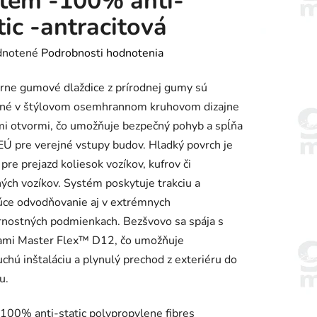
tém -100% anti-
tic -antracitová
rné
notené
Podrobnosti hodnotenia
enie
ne gumové dlaždice z prírodnej gumy sú
tu
ané v štýlovom osemhrannom kruhovom dizajne
i otvormi, čo umožňuje bezpečný pohyb a spĺňa
Ú pre verejné vstupy budov. Hladký povrch je
 pre prejazd koliesok vozíkov, kufrov či
ných vozíkov. Systém poskytuje trakciu a
iek.
úce odvodňovanie aj v extrémnych
nostných podmienkach. Bezšvovo sa spája s
cami Master Flex™ D12, čo umožňuje
chú inštaláciu a plynulý prechod z exteriéru do
u.
100% anti-static polypropylene fibres