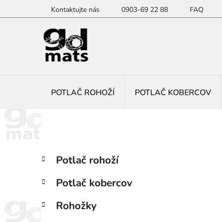
Prejsť
Kontaktujte nás
0903-69 22 88
FAQ
na
obsah
POTLAČ ROHOŽÍ
POTLAČ KOBERCOV
B
K
Preskočiť
Potlač rohoží
a
kategórie
o
t
č
Potlač kobercov
e
n
g
ý
Rohožky
ó
p
r