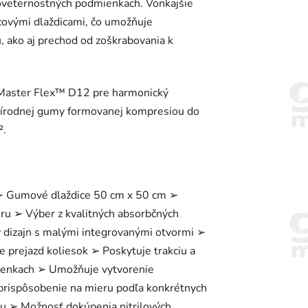
poveternostných podmienkach. Vonkajšie
covými dlaždicami, čo umožňuje
u, ako aj prechod od zoškrabovania k
Master Flex™ D12 pre harmonický
 prírodnej gumy formovanej kompresiou do
².
➢ Gumové dlaždice 50 cm x 50 cm ➢
ru ➢ Výber z kvalitných absorbčných
 dizajn s malými integrovanými otvormi ➢
 prejazd koliesok ➢ Poskytuje trakciu a
ienkach ➢ Umožňuje vytvorenie
prispôsobenie na mieru podľa konkrétnych
u ➢ Možnosť dokúpenia nitrilových