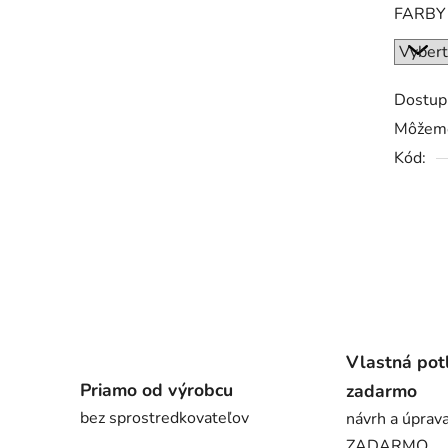
FARBY
Dostup
Môžeme
Kód:
Vlastná pot
Priamo od výrobcu
zadarmo
bez sprostredkovateľov
návrh a úprava
ZADARMO