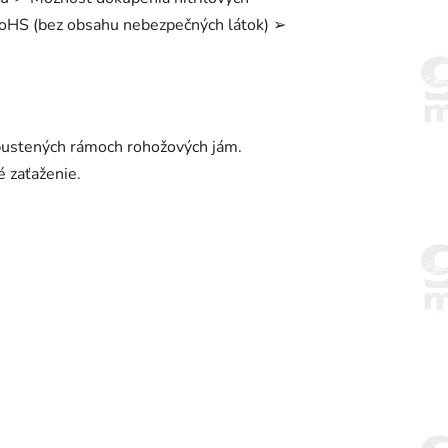
HS (bez obsahu nebezpečných látok) ➢
apustených rámoch rohožových jám.
 zaťaženie.