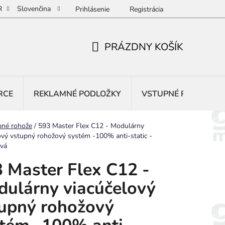
R
Slovenčina
Prihlásenie
Registrácia
PRÁZDNY KOŠÍK
NÁKUPNÝ
KOŠÍK
RCE
REKLAMNÉ PODLOŽKY
VSTUPNÉ ROHOŽE
pné rohože
/
593 Master Flex C12 - Modulárny
ový vstupný rohožový systém -100% anti-static -
ová
 Master Flex C12 -
ulárny viacúčelový
upný rohožový