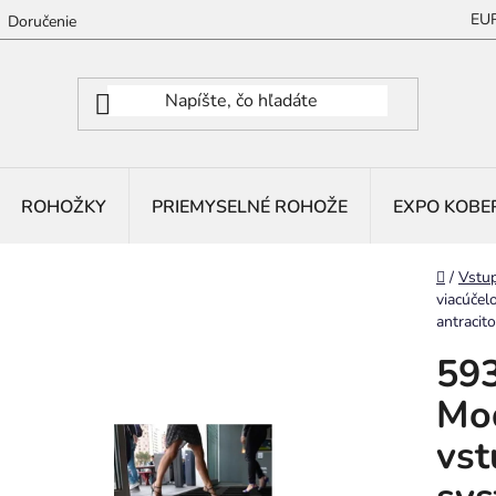
EU
Doručenie
ROHOŽKY
PRIEMYSELNÉ ROHOŽE
EXPO KOBE
Domov
/
Vstu
viacúčel
antracit
593
Mod
vst