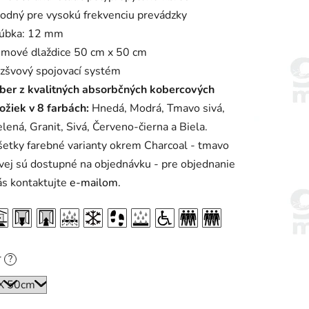
odný pre vysokú frekvenciu prevádzky
úbka: 12 mm
mové dlaždice 50 cm x 50 cm
zšvový spojovací systém
ber z kvalitných absorbčných kobercových
ložiek v 8 farbách:
Hnedá, Modrá, Tmavo sivá,
lená, Granit, Sivá, Červeno-čierna a Biela.
šetky farebné varianty okrem Charcoal - tmavo
ivej sú dostupné na objednávku - pre objednanie
ás kontaktujte
e-mailom.
r
?