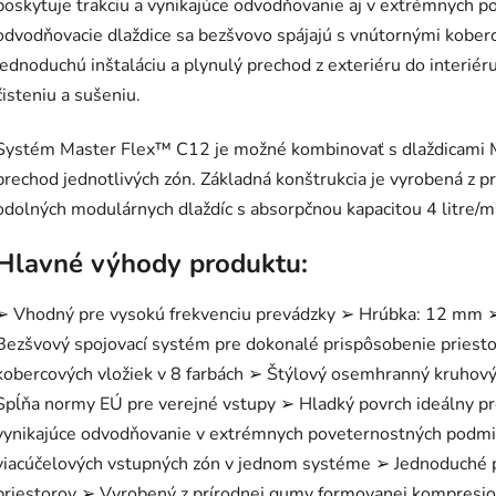
poskytuje trakciu a vynikajúce odvodňovanie aj v extrémnych 
odvodňovacie dlaždice sa bezšvovo spájajú s vnútornými kober
jednoduchú inštaláciu a plynulý prechod z exteriéru do interiér
čisteniu a sušeniu.
Systém Master Flex™ C12 je možné kombinovať s dlaždicami 
prechod jednotlivých zón. Základná konštrukcia je vyrobená z
odolných modulárnych dlaždíc s absorpčnou kapacitou 4 litre/m
Hlavné výhody produktu:
➢ Vhodný pre vysokú frekvenciu prevádzky ➢ Hrúbka: 12 mm 
Bezšvový spojovací systém pre dokonalé prispôsobenie priesto
kobercových vložiek v 8 farbách ➢ Štýlový osemhranný kruhový
Spĺňa normy EÚ pre verejné vstupy ➢ Hladký povrch ideálny pre
vynikajúce odvodňovanie v extrémnych poveternostných podm
viacúčelových vstupných zón v jednom systéme ➢ Jednoduché 
priestorov ➢ Vyrobený z prírodnej gumy formovanej kompresio