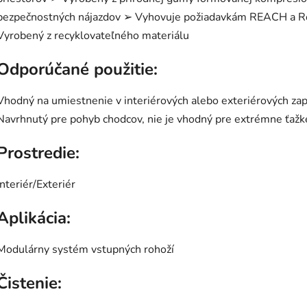
bezpečnostných nájazdov ➢ Vyhovuje požiadavkám REACH a Ro
Vyrobený z recyklovateľného materiálu
Odporúčané použitie:
Vhodný na umiestnenie v interiérových alebo exteriérových z
Navrhnutý pre pohyb chodcov, nie je vhodný pre extrémne ťažké
Prostredie:
Interiér/Exteriér
Aplikácia:
Modulárny systém vstupných rohoží
Čistenie: