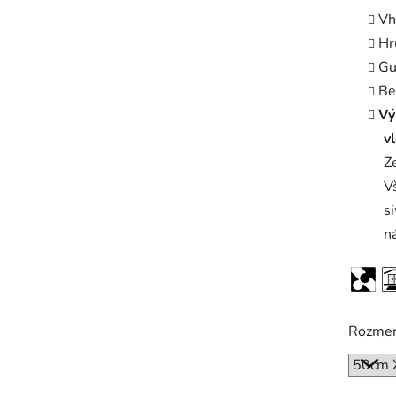
Vh
Hr
Gu
Be
Vý
v
Ze
V
s
n
Rozme