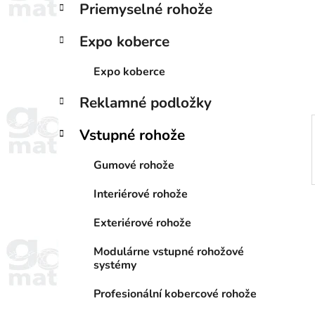
Priemyselné rohože
i
a
e
n
Expo koberce
e
l
Expo koberce
Reklamné podložky
Vstupné rohože
Gumové rohože
Interiérové rohože
Exteriérové rohože
Modulárne vstupné rohožové
systémy
Profesionální kobercové rohože