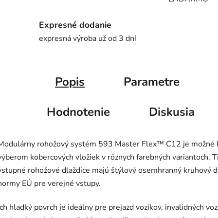
Expresné dodanie
expresná výroba už od 3 dní
Popis
Parametre
Hodnotenie
Diskusia
Modulárny rohožový systém 593 Master Flex™ C12 je možné k
výberom kobercových vložiek v rôznych farebných variantoch.
vstupné rohožové dlaždice majú štýlový osemhranný kruhový di
normy EÚ pre verejné vstupy.
Ich hladký povrch je ideálny pre prejazd vozíkov, invalidných vo