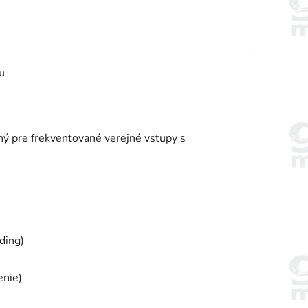
u
ý pre frekventované verejné vstupy s
ding)
enie)