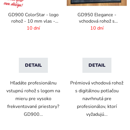
GD900 ColorStar - logo
GD950 Elegance -
rohož - 10 mm vlas -
vchodová rohož s
rozmer na mieru
digitálnou potlačou - 6
10 dní
10 dní
mm vlas
DETAIL
DETAIL
Hľadáte profesionálnu
Prémiová vchodová rohož
vstupnú rohož s logom na
s digitálnou potlačou
mieru pre vysoko
navrhnutá pre
frekventované priestory?
profesionálov, ktorí
GD900...
vyžadujú...