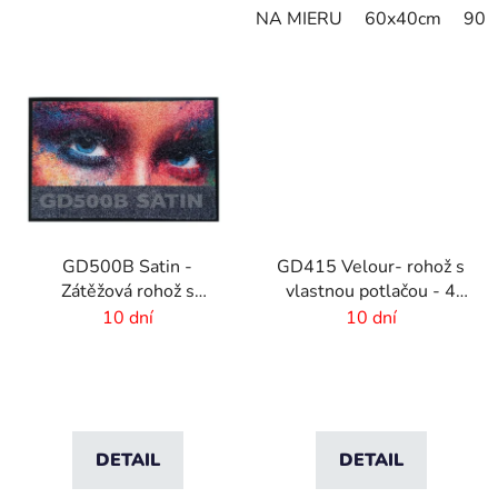
NA MIERU
60x40cm
90x
GD500B Satin -
GD415 Velour- rohož s
Zátěžová rohož s
vlastnou potlačou - 4
digitálnou potlačou a
mm vlas
10 dní
10 dní
absorpčnou vrstvou
DETAIL
DETAIL