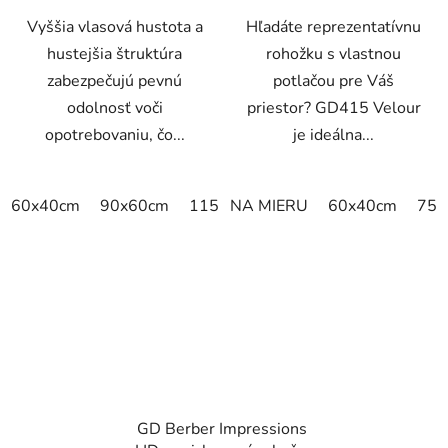
Vyššia vlasová hustota a
Hľadáte reprezentatívnu
hustejšia štruktúra
rohožku s vlastnou
zabezpečujú pevnú
potlačou pre Váš
odolnosť voči
priestor? GD415 Velour
opotrebovaniu, čo...
je ideálna...
60x40cm
90x60cm
115x115cm
NA MIERU
150x100cm
60x40cm
150x
75x
GD Berber Impressions