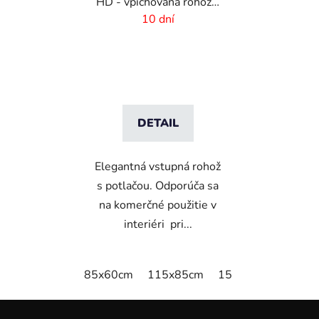
HD - vpichovaná rohož s
logom
10 dní
DETAIL
Elegantná vstupná rohož
s potlačou. Odporúča sa
na komerčné použitie v
interiéri pri...
85x60cm
115x85cm
150x85cm
180x
Z