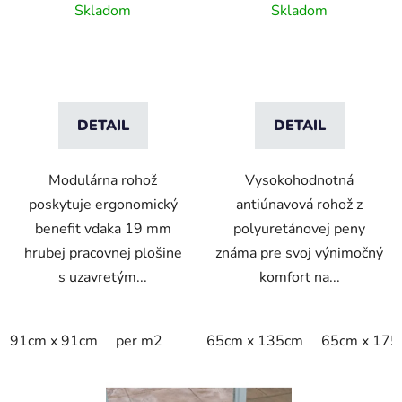
dlaždice pre ťažkú
polyuretánová rohož s
Skladom
Skladom
prevádzku - Čierna
kamienkovým vzorom
DETAIL
DETAIL
Modulárna rohož
Vysokohodnotná
poskytuje ergonomický
antiúnavová rohož z
benefit vďaka 19 mm
polyuretánovej peny
hrubej pracovnej plošine
známa pre svoj výnimočný
s uzavretým...
komfort na...
91cm x 91cm
per m2
65cm x 135cm
65cm x 175