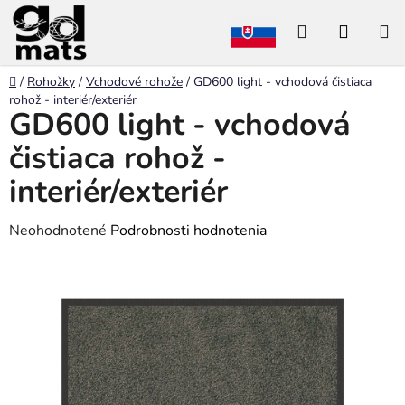
Prejsť
Hľadať
NÁKU
na
obsah
KOŠÍK
Domov
/
Rohožky
/
Vchodové rohože
/
GD600 light - vchodová čistiaca
rohož - interiér/exteriér
GD600 light - vchodová
čistiaca rohož -
interiér/exteriér
Priemerné
Neohodnotené
Podrobnosti hodnotenia
hodnotenie
produktu
je
0,0
z
5
hviezdičiek.