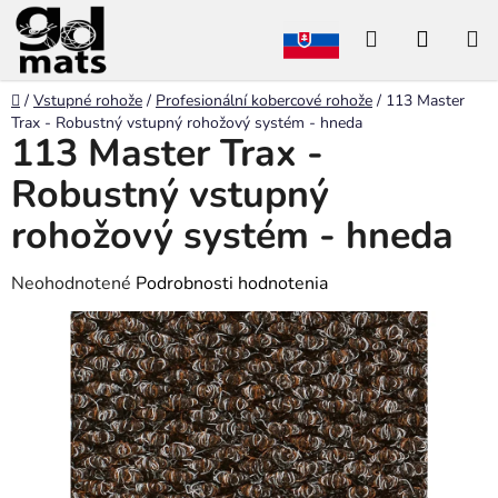
Prejsť
Hľadať
NÁKU
na
obsah
KOŠÍK
Domov
/
Vstupné rohože
/
Profesionální kobercové rohože
/
113 Master
Trax - Robustný vstupný rohožový systém - hneda
113 Master Trax -
Robustný vstupný
rohožový systém - hneda
Priemerné
Neohodnotené
Podrobnosti hodnotenia
hodnotenie
produktu
je
0,0
z
5
hviezdičiek.