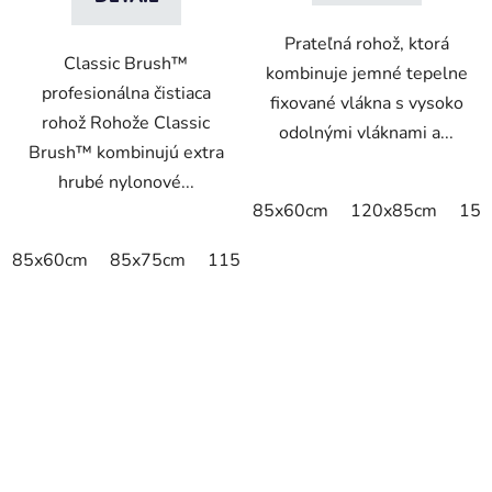
Prateľná rohož, ktorá
Classic Brush™
kombinuje jemné tepelne
profesionálna čistiaca
fixované vlákna s vysoko
rohož Rohože Classic
odolnými vláknami a...
Brush™ kombinujú extra
hrubé nylonové...
85x60cm
120x85cm
150
85x60cm
85x75cm
115x85cm
150x85cm
180x11