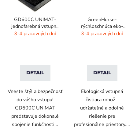
GD600C UNIMAT-
GreenHorse-
jednofarebná vstupná
rýchloschnúca eko-
rohož- žiarivé farby
rohož - dýmovo čierna
3-4 pracovných dní
3-4 pracovných dní
DETAIL
DETAIL
Vneste štýl a bezpečnosť
Ekologická vstupná
do vášho vstupu!
čistiaca rohož -
GD600C UNIMAT
udržateľné a odolné
predstavuje dokonalé
riešenie pre
spojenie funkčnosti...
profesionálne priestory....