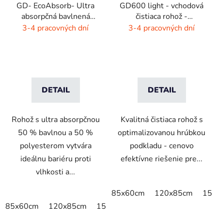
GD- EcoAbsorb- Ultra
GD600 light - vchodová
absorpčná bavlnená
čistiaca rohož -
rohož -sivý melír
interiér/exteriér
3-4 pracovných dní
3-4 pracovných dní
DETAIL
DETAIL
Rohož s ultra absorpčnou
Kvalitná čistiaca rohož s
50 % bavlnou a 50 %
optimalizovanou hrúbkou
polyesterom vytvára
podkladu - cenovo
ideálnu bariéru proti
efektívne riešenie pre...
vlhkosti a...
85x60cm
120x85cm
150
85x60cm
120x85cm
150x85cm
175x115cm
200x