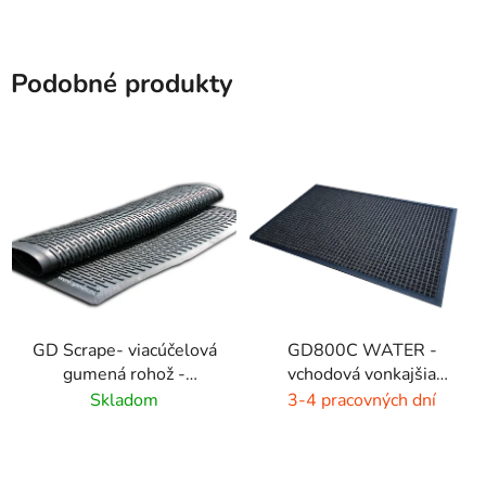
Podobné produkty
GD Scrape- viacúčelová
GD800C WATER -
gumená rohož -
vchodová vonkajšia
interiér/exteriér
rohož - hnedá - čierna
Skladom
3-4 pracovných dní