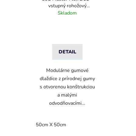
vstupný rohožový
systém s
Skladom
odvodňovacími otvormi
DETAIL
Modulárne gumové
dlaždice z prírodnej gumy
s otvorenou konštrukciou
a malými
odvodňovacími...
50cm X 50cm