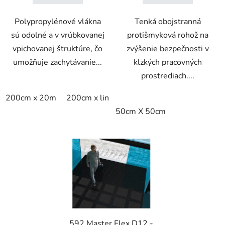
Polypropylénové vlákna
Tenká obojstranná
sú odolné a v vrúbkovanej
protišmyková rohož na
vpichovanej štruktúre, čo
zvýšenie bezpečnosti v
umožňuje zachytávanie...
klzkých pracovných
prostrediach....
200cm x 20m
200cm x linm
50cm X 50cm
592 Master Flex D12 -