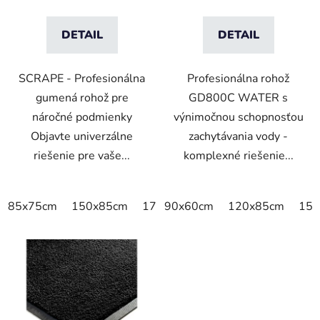
DETAIL
DETAIL
SCRAPE - Profesionálna
Profesionálna rohož
gumená rohož pre
GD800C WATER s
náročné podmienky
výnimočnou schopnosťou
Objavte univerzálne
zachytávania vody -
riešenie pre vaše...
komplexné riešenie...
85x75cm
150x85cm
175x115cm
90x60cm
300x85cm
120x85cm
150