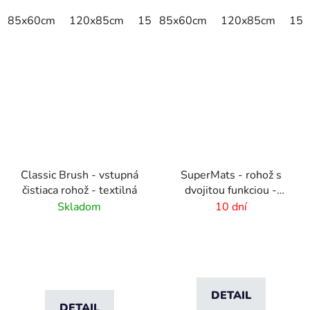
85x60cm
120x85cm
150x85cm
85x60cm
175x115cm
120x85cm
200x
150
Classic Brush - vstupná
SuperMats - rohož s
čistiaca rohož - textilná
dvojitou funkciou -
zoškrabanie a utretie
Skladom
10 dní
DETAIL
DETAIL