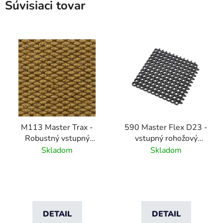
Súvisiaci tovar
M113 Master Trax -
590 Master Flex D23 -
Robustný vstupný
vstupný rohožový
rohožový systém -
systém s
Skladom
Skladom
Natural
odvodňovacími otvormi
DETAIL
DETAIL