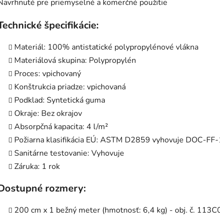
Navrhnuté pre priemyselné a komerčné použitie
Technické špecifikácie:
Materiál: 100% antistatické polypropylénové vlákna
Materiálová skupina: Polypropylén
Proces: vpichovaný
Konštrukcia priadze: vpichovaná
Podklad: Syntetická guma
Okraje: Bez okrajov
Absorpčná kapacita: 4 l/m²
Požiarna klasifikácia EÚ: ASTM D2859 vyhovuje DOC-FF
Sanitárne testovanie: Vyhovuje
Záruka: 1 rok
Dostupné rozmery:
200 cm x 1 bežný meter (hmotnosť: 6,4 kg) - obj. č. 11