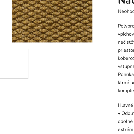
Nat
Prieme
Neohod
hodnot
Polypro
produk
vpichov
je
nečistô
0,0
priesto
z
koberco
5
vstupné
hviezdič
Ponúka 
ktoré u
komplet
Hlavné
• Odoln
odolné 
extrém