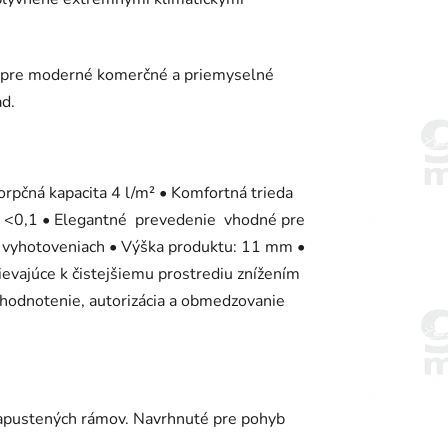
ny pre moderné komerčné a priemyselné
ad.
orpčná kapacita 4 l/m² • Komfortná trieda
oj <0,1 • Elegantné prevedenie vhodné pre
h vyhotoveniach • Výška produktu: 11 mm •
evajúce k čistejšiemu prostrediu znížením
, hodnotenie, autorizácia a obmedzovanie
zapustených rámov. Navrhnuté pre pohyb