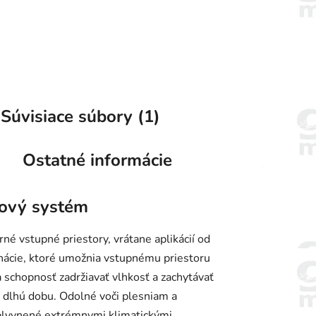
Súvisiace súbory (1)
Ostatné informácie
žový systém
é vstupné priestory, vrátane aplikácií od
nácie, ktoré umožnia vstupnému priestoru
 schopnosť zadržiavať vlhkosť a zachytávať
 dlhú dobu. Odolné voči plesniam a
vplyvnené extrémnymi klimatickými