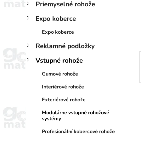
Priemyselné rohože
i
a
e
n
Expo koberce
e
l
Expo koberce
Reklamné podložky
Vstupné rohože
Gumové rohože
Interiérové rohože
Exteriérové rohože
Modulárne vstupné rohožové
systémy
Profesionální kobercové rohože