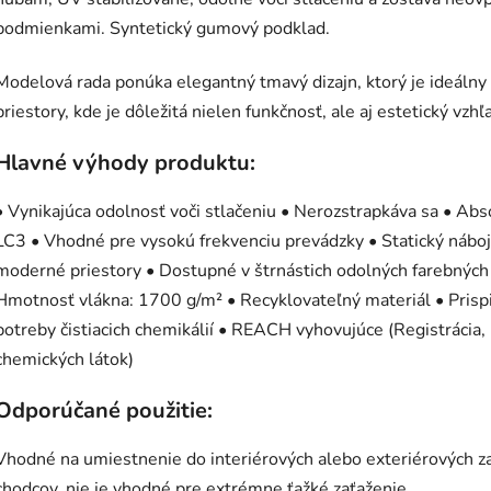
podmienkami. Syntetický gumový podklad.
Modelová rada ponúka elegantný tmavý dizajn, ktorý je ideál
priestory, kde je dôležitá nielen funkčnosť, ale aj estetický vzhľ
Hlavné výhody produktu:
• Vynikajúca odolnosť voči stlačeniu • Nerozstrapkáva sa • Abs
LC3 • Vhodné pre vysokú frekvenciu prevádzky • Statický náb
moderné priestory • Dostupné v štrnástich odolných farebnýc
Hmotnosť vlákna: 1700 g/m² • Recyklovateľný materiál • Prispi
potreby čistiacich chemikálií • REACH vyhovujúce (Registrácia
chemických látok)
Odporúčané použitie:
Vhodné na umiestnenie do interiérových alebo exteriérových 
chodcov, nie je vhodné pre extrémne ťažké zaťaženie.