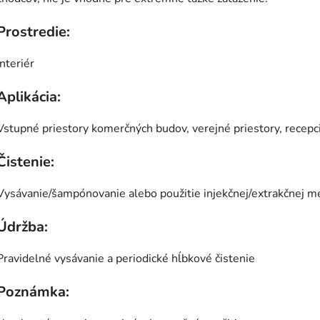
Prostredie:
Interiér
Aplikácia:
Vstupné priestory komerčných budov, verejné priestory, recepci
Čistenie:
Vysávanie/šampónovanie alebo použitie injekčnej/extrakčnej me
Údržba:
Pravidelné vysávanie a periodické hĺbkové čistenie
Poznámka: