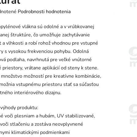
ural
rné
notené
Podrobnosti hodnotenia
enie
pylénové vlákna sú odolné a v vrúbkovanej
tu
anej štruktúre, čo umožňuje zachytávanie
t a vlhkosti a robí rohož vhodnou pre vstupné
ry s vysokou frekvenciou pohybu. Odolná
vá podlaha, navrhnutá pre veľké vnútorné
 priestory, vrátane aplikácií od steny k stene.
iek.
množstvo možností pre kreatívne kombinácie,
možnia vstupnému priestoru stať sa súčasťou
ného interiérového dizajnu.
 výhody produktu:
é voči plesniam a hubám, UV stabilizované,
voči stlačeniu a zostáva neovplyvnené
nymi klimatickými podmienkami