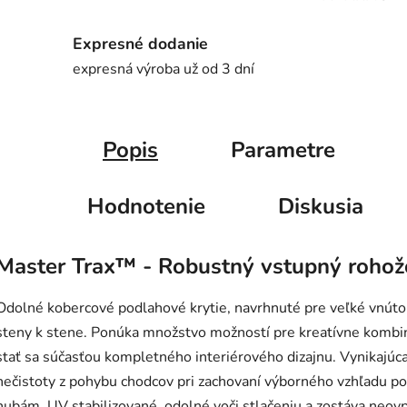
Expresné dodanie
expresná výroba už od 3 dní
Popis
Parametre
Hodnotenie
Diskusia
Master Trax™ - Robustný vstupný roho
Odolné kobercové podlahové krytie, navrhnuté pre veľké vnútorn
steny k stene. Ponúka množstvo možností pre kreatívne kombi
stať sa súčasťou kompletného interiérového dizajnu. Vynikajúca
nečistoty z pohybu chodcov pri zachovaní výborného vzhľadu po
hubám, UV stabilizované, odolné voči stlačeniu a zostáva neo