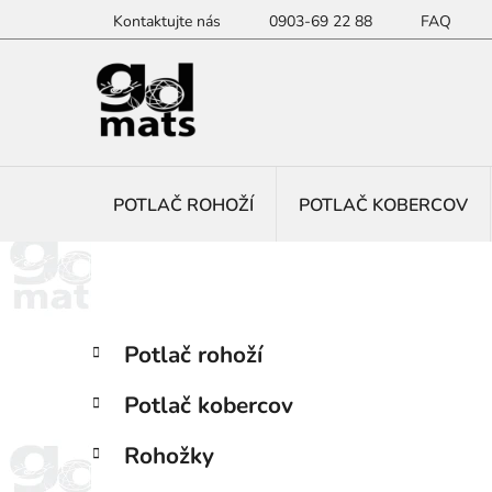
Prejsť
Kontaktujte nás
0903-69 22 88
FAQ
na
obsah
POTLAČ ROHOŽÍ
POTLAČ KOBERCOV
B
K
Preskočiť
Potlač rohoží
a
kategórie
o
t
č
Potlač kobercov
e
n
g
ý
Rohožky
ó
p
r