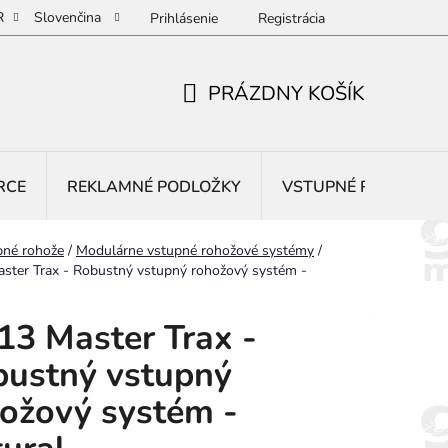
R
Slovenčina
Prihlásenie
Registrácia
PRÁZDNY KOŠÍK
NÁKUPNÝ
KOŠÍK
RCE
REKLAMNÉ PODLOŽKY
VSTUPNÉ ROHOŽE
pné rohože
/
Modulárne vstupné rohožové systémy
/
ster Trax - Robustný vstupný rohožový systém -
3 Master Trax -
ustný vstupný
ožový systém -