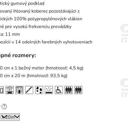
etický gumový podklad
ovaný ihlovaný koberec pozostávajúci z
tických 100% polypropylénových vlákien
é pre vysokú frekvenciu prevádzky
ka: 11 mm
pozícii v 14 odolných farebných vyhotoveniach
pné rozmery:
0 cm x 1 bežný meter (hmotnosť: 4,5 kg)
0 cm x 20 m (hmotnosť: 93,5 kg)
r
?