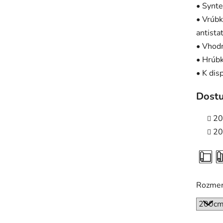
• Synt
• Vrúbk
antista
• Vhodn
• Hrúb
• K dis
Dostu
20
20
Rozme