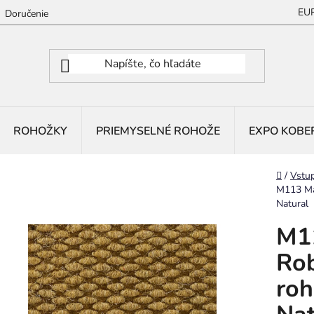
EU
Doručenie
ROHOŽKY
PRIEMYSELNÉ ROHOŽE
EXPO KOBE
Domov
/
Vstu
M113 Ma
Natural
M11
Rob
roh