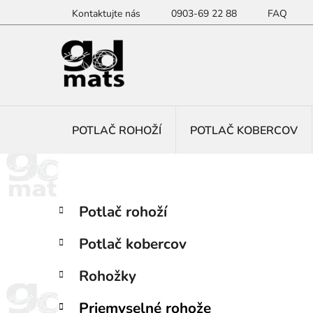
Prejsť
Kontaktujte nás
0903-69 22 88
FAQ
na
obsah
POTLAČ ROHOŽÍ
POTLAČ KOBERCOV
B
K
Preskočiť
Potlač rohoží
a
kategórie
o
t
č
Potlač kobercov
e
n
g
ý
Rohožky
ó
p
r
Priemyselné rohože
i