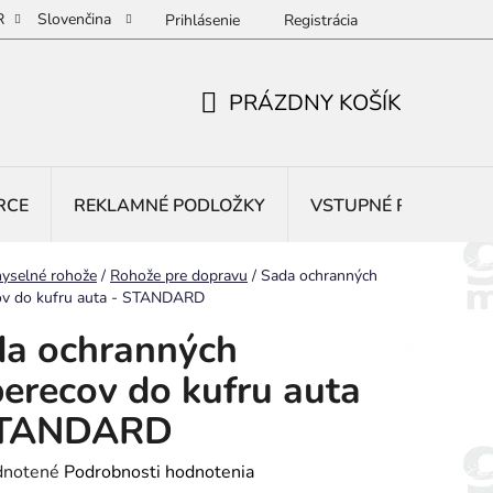
R
Slovenčina
Prihlásenie
Registrácia
PRÁZDNY KOŠÍK
NÁKUPNÝ
KOŠÍK
RCE
REKLAMNÉ PODLOŽKY
VSTUPNÉ ROHOŽE
yselné rohože
/
Rohože pre dopravu
/
Sada ochranných
ov do kufru auta - STANDARD
a ochranných
erecov do kufru auta
STANDARD
rné
notené
Podrobnosti hodnotenia