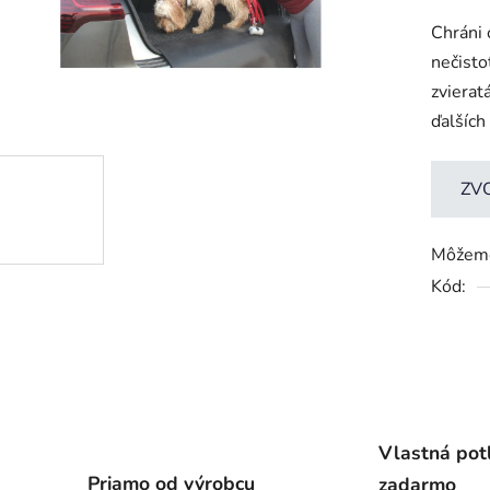
hodnot
Chráni 
produk
nečisto
je
zvierat
0,0
ďalších
z
5
hviezdič
ZV
Môžeme
Kód:
Vlastná pot
Priamo od výrobcu
zadarmo