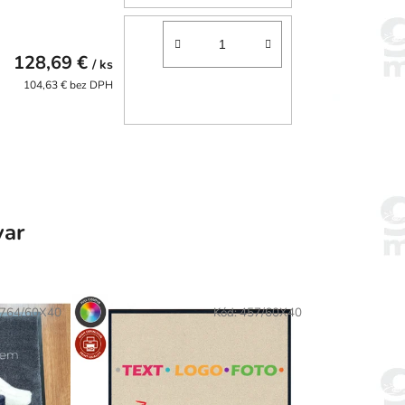
128,69 €
/ ks
104,63 € bez DPH
var
764/60X40
Kód:
457/60X40