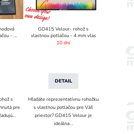
hodová
GD415 Velour- rohož s
ou - 6
vlastnou potlačou - 4 mm vlas
10 dní
DETAIL
ohož s
Hľadáte reprezentatívnu rohožku
rhnutá pre
s vlastnou potlačou pre Váš
adujú...
priestor? GD415 Velour je
ideálna...