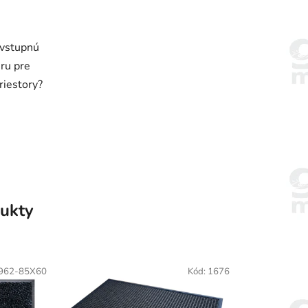
 vstupnú
ru pre
riestory?
50cm
300x85cm
300x115cm
300x150cm
180x300 
ukty
962-85X60
Kód:
1676