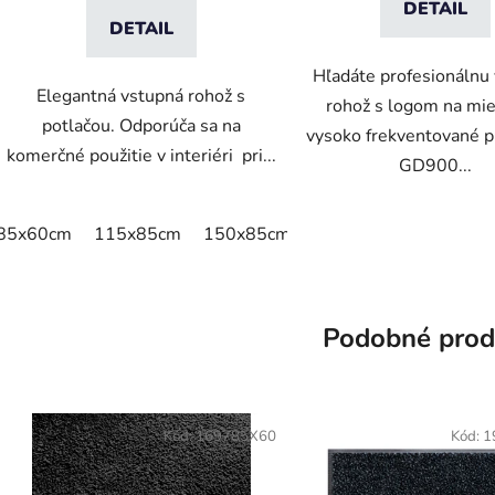
DETAIL
DETAIL
Hľadáte profesionálnu
Elegantná vstupná rohož s
rohož s logom na mie
potlačou. Odporúča sa na
vysoko frekventované p
komerčné použitie v interiéri pri...
GD900...
85x60cm
115x85cm
150x85cm
180x115cm
240x1
Podobné prod
Kód:
169785X60
Kód:
1