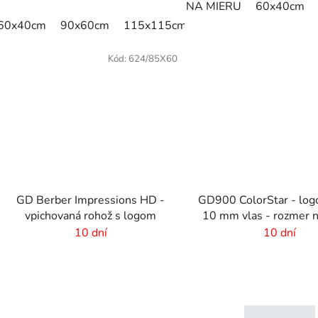
NA MIERU
60x40cm
60x40cm
90x60cm
115x115cm
150x100cm
150x1
Kód:
624/85X60
GD Berber Impressions HD -
GD900 ColorStar - logo
vpichovaná rohož s logom
10 mm vlas - rozmer 
10 dní
10 dní