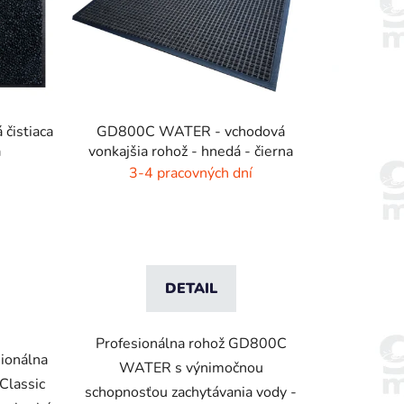
 čistiaca
GD800C WATER - vchodová
á
vonkajšia rohož - hnedá - čierna
3-4 pracovných dní
DETAIL
Profesionálna rohož GD800C
ionálna
WATER s výnimočnou
 Classic
schopnosťou zachytávania vody -