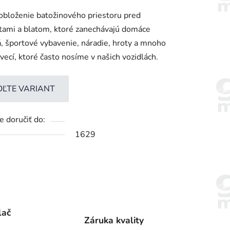
enie
obloženie batožinového priestoru pred
tu
tami a blatom, ktoré zanechávajú domáce
á, športové vybavenie, náradie, hroty a mnoho
 vecí, ktoré často nosíme v našich vozidlách.
iek.
OĽTE VARIANT
 doručiť do:
1629
lač
Záruka kvality