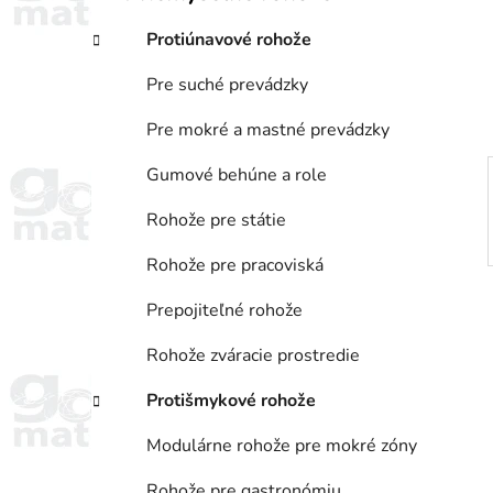
a
e
n
Protiúnavové rohože
e
l
Pre suché prevádzky
Pre mokré a mastné prevádzky
Gumové behúne a role
Rohože pre státie
Rohože pre pracoviská
Prepojiteľné rohože
Rohože zváracie prostredie
Protišmykové rohože
Modulárne rohože pre mokré zóny
Rohože pre gastronómiu