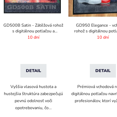
GD500B Satin - Zátěžová rohož
GD950 Elegance - vc
s digitálnou potlačou a
rohož s digitálnou potlač
absorpčnou vrstvou
mm vlas
10 dní
10 dní
DETAIL
DETAIL
Vyššia vlasová hustota a
Prémiová vchodová r
hustejšia štruktúra zabezpečujú
digitálnou potlačou nav
pevnú odolnosť voči
profesionálov, ktorí vyž
opotrebovaniu, čo...