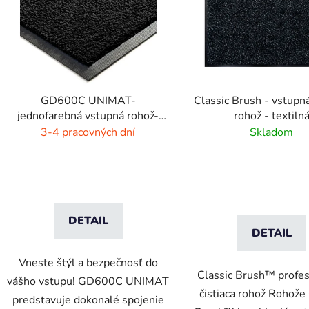
GD600C UNIMAT-
Classic Brush - vstupná
jednofarebná vstupná rohož-
rohož - textiln
žiarivé farby
3-4 pracovných dní
Skladom
DETAIL
DETAIL
Vneste štýl a bezpečnosť do
Classic Brush™ profes
vášho vstupu! GD600C UNIMAT
čistiaca rohož Rohože
predstavuje dokonalé spojenie