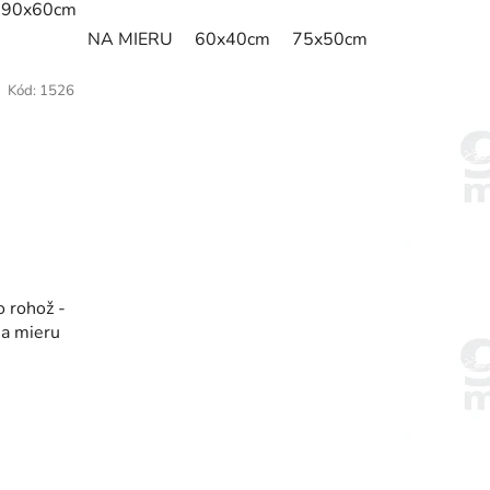
90x60cm
60cm x 80cm
65cm x 90cm
90cm x 150cm
50cm
180x120cm
NA MIERU
200x75cm
60x40cm
200x85cm
75x50cm
75x60cm
200x100c
Kód:
1526
 rohož -
na mieru