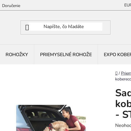
EU
Doručenie
ROHOŽKY
PRIEMYSELNÉ ROHOŽE
EXPO KOBE
Domov
/
Priem
koberec
Sad
kob
- 
Prieme
Neohod