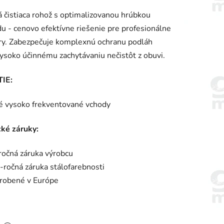
enie
á čistiaca rohož s optimalizovanou hrúbkou
tu
u - cenovo efektívne riešenie pre profesionálne
ry. Zabezpečuje komplexnú ochranu podláh
ysoko účinnému zachytávaniu nečistôt z obuvi.
IE:
iek.
é vysoko frekventované vchody
ké záruky:
ročná záruka výrobcu
-ročná záruka stálofarebnosti
robené v Európe