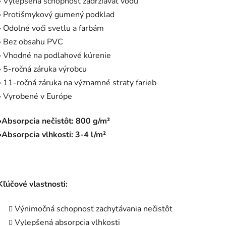
» Vylepšená schopnosť zadržiavať vodu
» Protišmykový gumený podklad
» Odolné voči svetlu a farbám
» Bez obsahu PVC
» Vhodné na podlahové kúrenie
» 5-ročná záruka výrobcu
» 11-ročná záruka na významné straty farieb
» Vyrobené v Európe
•Absorpcia nečistôt: 800 g/m²
•Absorpcia vlhkosti: 3-4 l/m²
Kľúčové vlastnosti:
Výnimočná schopnosť zachytávania nečistôt
Vylepšená absorpcia vlhkosti