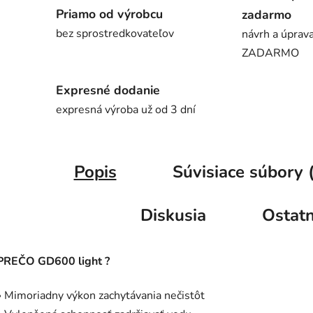
Priamo od výrobcu
zadarmo
bez sprostredkovateľov
návrh a úprava
ZADARMO
Expresné dodanie
expresná výroba už od 3 dní
Popis
Súvisiace súbory 
Diskusia
Ostatn
PREČO GD600 light ?
» Mimoriadny výkon zachytávania nečistôt