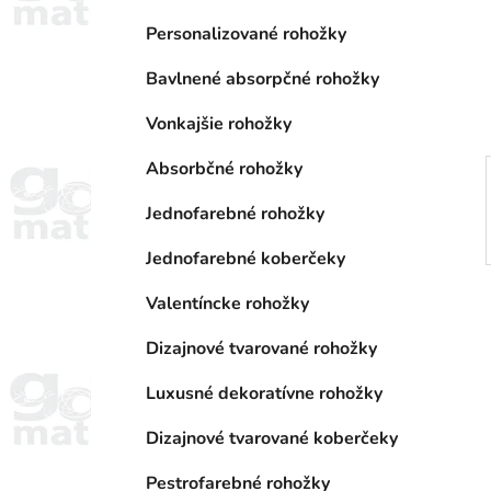
a
e
n
Personalizované rohožky
e
Bavlnené absorpčné rohožky
l
Vonkajšie rohožky
Absorbčné rohožky
Jednofarebné rohožky
Jednofarebné koberčeky
Valentíncke rohožky
Dizajnové tvarované rohožky
Luxusné dekoratívne rohožky
Dizajnové tvarované koberčeky
Pestrofarebné rohožky