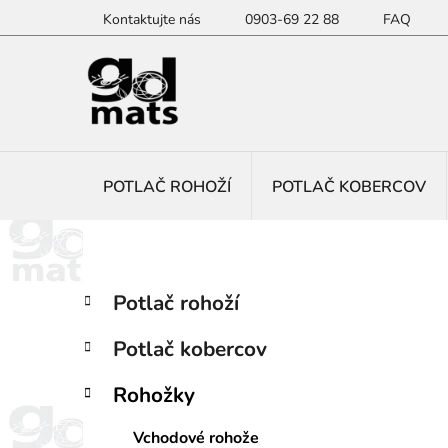
Prejsť
Kontaktujte nás
0903-69 22 88
FAQ
na
obsah
POTLAČ ROHOŽÍ
POTLAČ KOBERCOV
B
K
Preskočiť
Potlač rohoží
a
kategórie
o
t
č
Potlač kobercov
e
n
g
ý
Rohožky
ó
p
r
Vchodové rohože
i