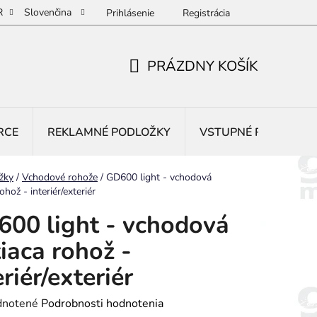
R
Slovenčina
Prihlásenie
Registrácia
PRÁZDNY KOŠÍK
NÁKUPNÝ
KOŠÍK
RCE
REKLAMNÉ PODLOŽKY
VSTUPNÉ ROHOŽE
žky
/
Vchodové rohože
/
GD600 light - vchodová
rohož - interiér/exteriér
00 light - vchodová
tiaca rohož -
eriér/exteriér
rné
notené
Podrobnosti hodnotenia