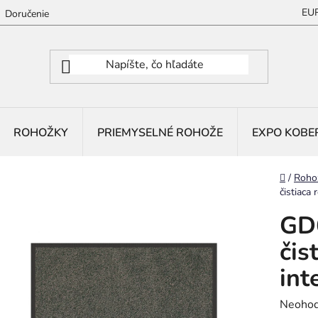
EU
Doručenie
ROHOŽKY
PRIEMYSELNÉ ROHOŽE
EXPO KOBE
Domov
/
Roho
čistiaca 
GD6
čis
int
Prieme
Neohod