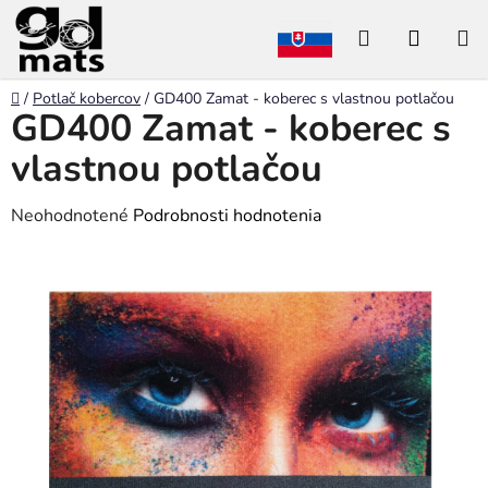
Prejsť
Hľadať
NÁKU
na
obsah
KOŠÍK
Domov
/
Potlač kobercov
/
GD400 Zamat - koberec s vlastnou potlačou
GD400 Zamat - koberec s
vlastnou potlačou
Priemerné
Neohodnotené
Podrobnosti hodnotenia
hodnotenie
produktu
je
0,0
z
5
hviezdičiek.