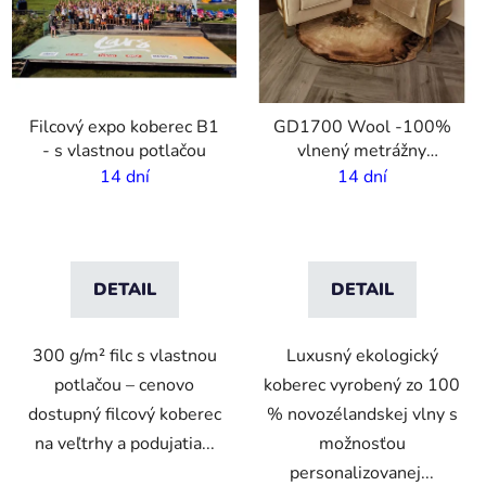
Filcový expo koberec B1
GD1700 Wool -100%
- s vlastnou potlačou
vlnený metrážny
koberec s vlastnou
14 dní
14 dní
potlačou - 2m šírka
DETAIL
DETAIL
300 g/m² filc s vlastnou
Luxusný ekologický
potlačou – cenovo
koberec vyrobený zo 100
dostupný filcový koberec
% novozélandskej vlny s
na veľtrhy a podujatia...
možnosťou
personalizovanej...