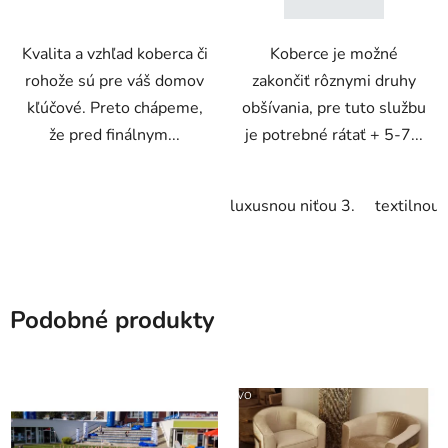
Kvalita a vzhľad koberca či
Koberce je možné
rohože sú pre váš domov
zakončiť rôznymi druhy
kľúčové. Preto chápeme,
obšívania, pre tuto službu
že pred finálnym...
je potrebné rátať + 5-7...
luxusnou niťou 3.
textilnou 
Podobné produkty
VO
VO