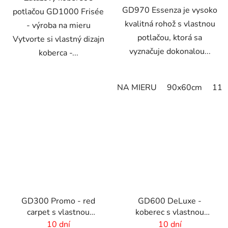
GD970 Essenza je vysoko
potlačou GD1000 Frisée
kvalitná rohož s vlastnou
- výroba na mieru
potlačou, ktorá sa
Vytvorte si vlastný dizajn
vyznačuje dokonalou...
koberca -...
NA MIERU
90x60cm
115
GD300 Promo - red
GD600 DeLuxe -
carpet s vlastnou
koberec s vlastnou
potlačou
potlačou
10 dní
10 dní