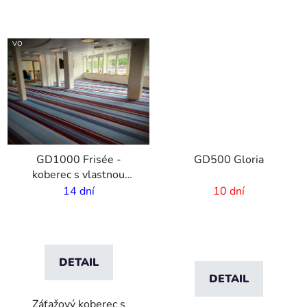
VO
GD1000 Frisée -
GD500 Gloria
koberec s vlastnou
potalčou - 6 mm vlas -
14 dní
10 dní
2m šírka
DETAIL
DETAIL
Záťažový koberec s