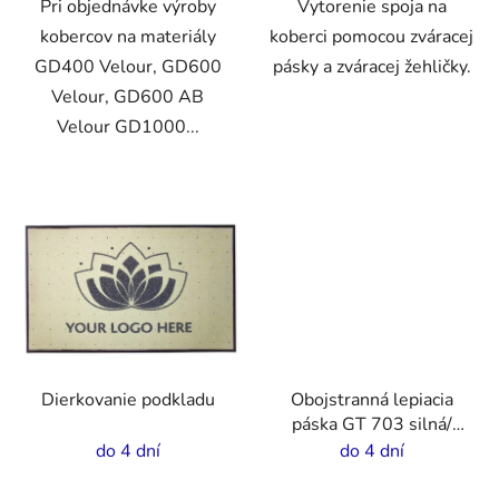
Pri objednávke výroby
Vytorenie spoja na
kobercov na materiály
koberci pomocou zváracej
GD400 Velour, GD600
pásky a zváracej žehličky.
Velour, GD600 AB
Velour GD1000...
Dierkovanie podkladu
Obojstranná lepiacia
páska GT 703 silná/
tenká
do 4 dní
do 4 dní