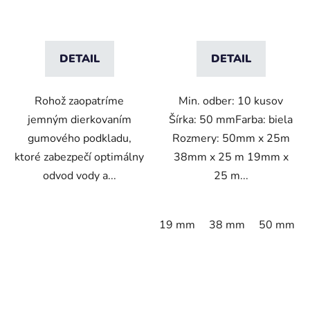
DETAIL
DETAIL
Rohož zaopatríme
Min. odber: 10 kusov
jemným dierkovaním
Šírka: 50 mmFarba: biela
gumového podkladu,
Rozmery: 50mm x 25m
ktoré zabezpečí optimálny
38mm x 25 m 19mm x
odvod vody a...
25 m...
19 mm
38 mm
50 mm