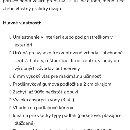
potlače podľa Vašich predstáv - či už ide o logo, meno, text
alebo vlastný grafický dizajn.
Hlavné vlastnosti:
Umiestnenie v interiéri alebo pod prístreškom v
exteriéri
Určená pre vysoko frekventované vchody - obchodné
centrá, hotely, reštaurácie, fitnescentrá, vchody do
výrobných závodov, autoservisy
6 mm vysoký vlas pre maximálnu účinnosť
Protišmyková gumová podložka s 2 cm okrajom
Zachytí až 90% nečistôt z obuvi
Vysoká absorpcia vody (3-4 l)
Vhodná na podlahové kúrenie
Ideálna pre všetky typy podláh (parketové, plávajúce,
dláždené)