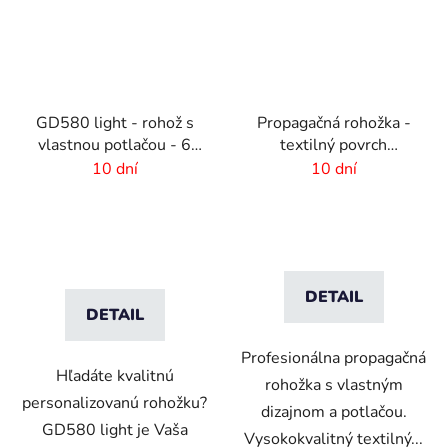
GD580 light - rohož s
Propagačná rohožka -
vlastnou potlačou - 6
textilný povrch
mm vlas
-115x180 cm
10 dní
10 dní
DETAIL
DETAIL
Profesionálna propagačná
Hľadáte kvalitnú
rohožka s vlastným
personalizovanú rohožku?
dizajnom a potlačou.
GD580 light je Vaša
Vysokokvalitný textilný...