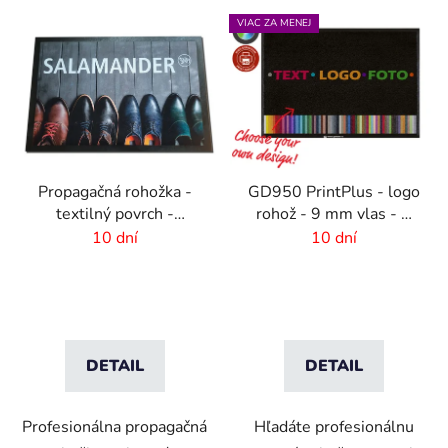
VIAC ZA MENEJ
Propagačná rohožka -
GD950 PrintPlus - logo
textilný povrch -
rohož - 9 mm vlas - 2
85x120 cm
cm gumový okraj
10 dní
10 dní
DETAIL
DETAIL
Profesionálna propagačná
Hľadáte profesionálnu