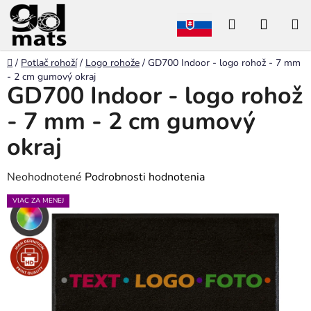
Prejsť
Hľadať
NÁKU
na
obsah
KOŠÍK
Domov
/
Potlač rohoží
/
Logo rohože
/
GD700 Indoor - logo rohož - 7 mm
- 2 cm gumový okraj
GD700 Indoor - logo rohož
- 7 mm - 2 cm gumový
okraj
Priemerné
Neohodnotené
Podrobnosti hodnotenia
hodnotenie
VIAC ZA MENEJ
produktu
je
0,0
z
5
hviezdičiek.