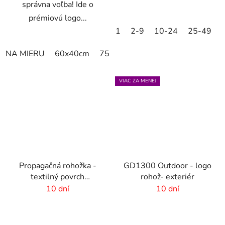
správna voľba! Ide o
prémiovú logo...
1
2-9
10-24
25-49
NA MIERU
60x40cm
75x60cm
85x60cm
85x75cm
VIAC ZA MENEJ
Propagačná rohožka -
GD1300 Outdoor - logo
textilný povrch
rohož- exteriér
-85x150 cm
10 dní
10 dní