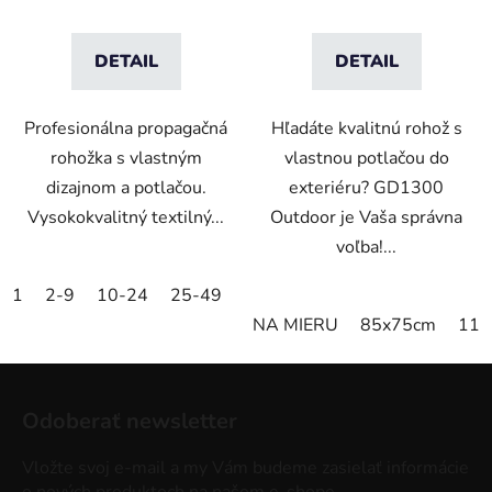
DETAIL
DETAIL
Profesionálna propagačná
Hľadáte kvalitnú rohož s
rohožka s vlastným
vlastnou potlačou do
dizajnom a potlačou.
exteriéru? GD1300
Vysokokvalitný textilný...
Outdoor je Vaša správna
voľba!...
1
2-9
10-24
25-49
50-99
100-249
250-499
NA MIERU
85x75cm
115
Z
á
Odoberať newsletter
p
ä
Vložte svoj e-mail a my Vám budeme zasielať informácie
t
o nových produktoch na našom e-shope.