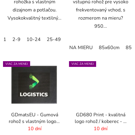
rohožka s vlastným
vstupnú rohož pre vysoko
dizajnom a potlačou.
frekventovaný vchod, s
Vysokokvalitný textilný...
rozmerom na mieru?
950...
1
2-9
10-24
25-49
50-99
100-249
250-499
NA MIERU
85x60cm
85x
VIAC ZA MENEJ
VIAC ZA MENEJ
GDmatsEU - Gumová
GD680 Print - kvalitná
rohož s vlastným logom
logo rohož / koberec - 8
- interiér-exteriér
mm vlas
10 dní
10 dní