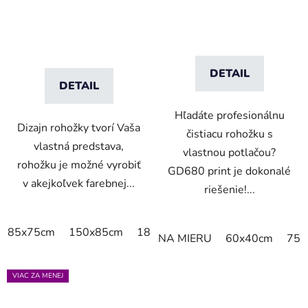
DETAIL
DETAIL
Hľadáte profesionálnu
Dizajn rohožky tvorí Vaša
čistiacu rohožku s
vlastná predstava,
vlastnou potlačou?
rohožku je možné vyrobiť
GD680 print je dokonalé
v akejkoľvek farebnej...
riešenie!...
85x75cm
150x85cm
180x115cm
250x150cm
NA MIERU
60x40cm
75x
VIAC ZA MENEJ