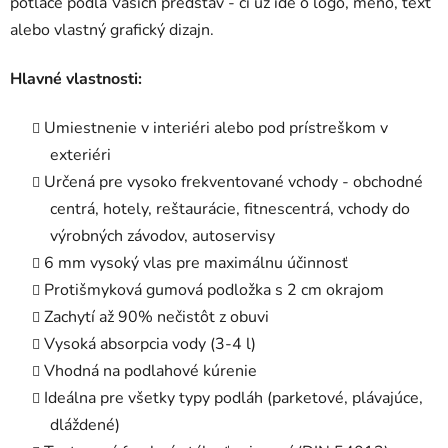
potlače podľa Vašich predstáv - či už ide o logo, meno, text
alebo vlastný grafický dizajn.
Hlavné vlastnosti:
Umiestnenie v interiéri alebo pod prístreškom v
exteriéri
Určená pre vysoko frekventované vchody - obchodné
centrá, hotely, reštaurácie, fitnescentrá, vchody do
výrobných závodov, autoservisy
6 mm vysoký vlas pre maximálnu účinnosť
Protišmyková gumová podložka s 2 cm okrajom
Zachytí až 90% nečistôt z obuvi
Vysoká absorpcia vody (3-4 l)
Vhodná na podlahové kúrenie
Ideálna pre všetky typy podláh (parketové, plávajúce,
dláždené)