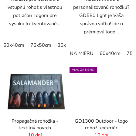
vstupnú rohož s vlastnou
personalizovanú rohožku?
potlačou logom pre
GD580 light je Vaša
vysoko frekventované...
správna voľba! Ide o
prémiovú logo...
60x40cm
75x50cm
85x60cm
85x75cm
115x85cm
NA MIERU
60x40cm
75x
VIAC ZA MENEJ
Propagačná rohožka -
GD1300 Outdoor - logo
textilný povrch
rohož- exteriér
-85x150 cm
10 dní
10 dní