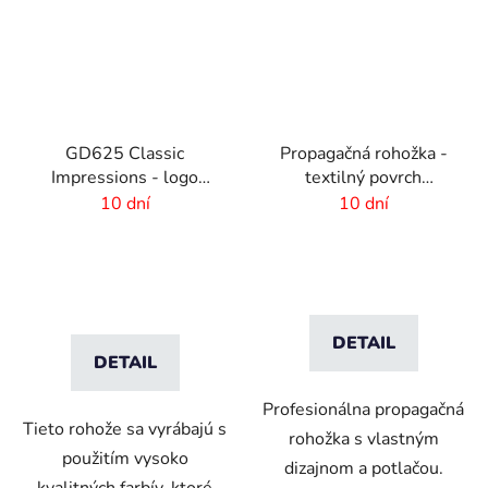
GD625 Classic
Propagačná rohožka -
Impressions - logo
textilný povrch
rohož s HD potlačou - 6
-85x300 cm
10 dní
10 dní
mm vlas
DETAIL
DETAIL
Profesionálna propagačná
Tieto rohože sa vyrábajú s
rohožka s vlastným
použitím vysoko
dizajnom a potlačou.
kvalitných farbív, ktoré