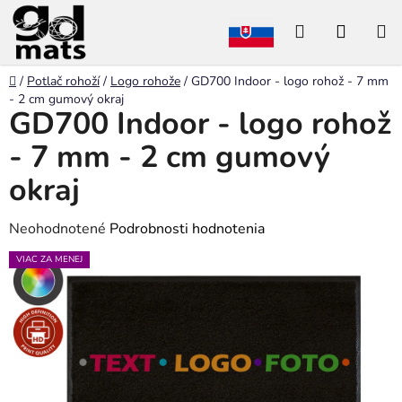
Prejsť
Hľadať
NÁKU
na
obsah
KOŠÍK
Domov
/
Potlač rohoží
/
Logo rohože
/
GD700 Indoor - logo rohož - 7 mm
- 2 cm gumový okraj
GD700 Indoor - logo rohož
- 7 mm - 2 cm gumový
okraj
Priemerné
Neohodnotené
Podrobnosti hodnotenia
hodnotenie
VIAC ZA MENEJ
produktu
je
0,0
z
5
hviezdičiek.