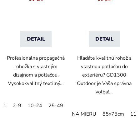
DETAIL
DETAIL
Profesionálna propagačná
Hľadáte kvalitnú rohož s
rohožka s vlastným
vlastnou potlačou do
dizajnom a potlačou.
exteriéru? GD1300
Vysokokvalitný textilný...
Outdoor je Vaša správna
voľba!...
1
2-9
10-24
25-49
50-99
100-249
250-499
NA MIERU
85x75cm
115