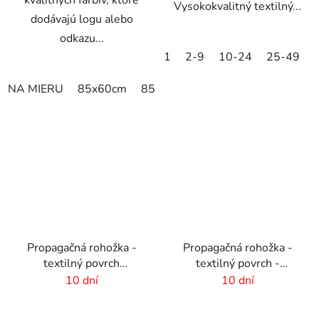
Vysokokvalitný textilný...
dodávajú logu alebo
odkazu...
1
2-9
10-24
25-49
NA MIERU
85x60cm
85x75cm
150x85cm
180x11
Propagačná rohožka -
Propagačná rohožka -
textilný povrch
textilný povrch -
-60x40cm
85x120 cm
10 dní
10 dní