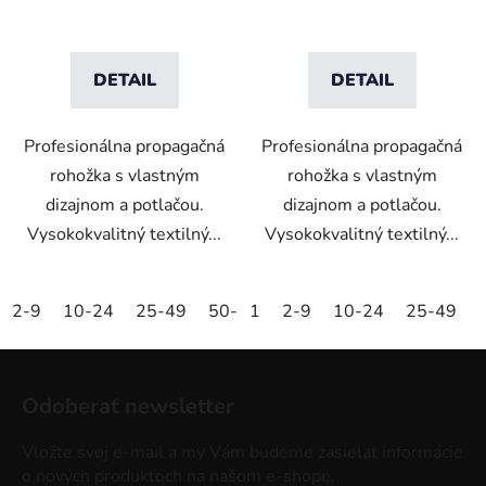
DETAIL
DETAIL
Profesionálna propagačná
Profesionálna propagačná
rohožka s vlastným
rohožka s vlastným
dizajnom a potlačou.
dizajnom a potlačou.
Vysokokvalitný textilný...
Vysokokvalitný textilný...
2-9
10-24
25-49
50-99
1
100-249
2-9
10-24
250-499
25-49
5
Z
á
Odoberať newsletter
p
ä
Vložte svoj e-mail a my Vám budeme zasielať informácie
t
o nových produktoch na našom e-shope.