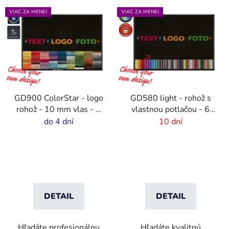
VIAC ZA MENEJ
VIAC ZA MENEJ
GD900 ColorStar - logo
GD580 light - rohož s
rohož - 10 mm vlas - 2
vlastnou potlačou - 6
cm gumový okraj
mm vlas
do 4 dní
10 dní
DETAIL
DETAIL
Hľadáte profesionálnu
Hľadáte kvalitnú