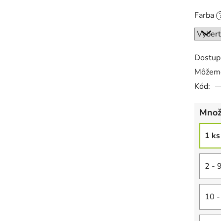
Farba
Dostup
Môžeme
Kód:
Množ
1 ks
2 - 
10 -