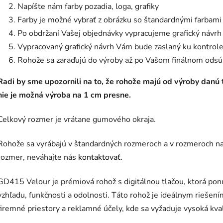
Napíšte nám farby pozadia, loga, grafiky
Farby je možné vybrať z obrázku so štandardnými farbami
Po obdržaní Vašej objednávky vypracujeme grafický návrh
Vypracovaný grafický návrh Vám bude zaslaný ku kontrole
Rohože sa zaraďujú do výroby až po Vašom finálnom odsú
Radi by sme upozornili na to, že rohože majú od výroby danú
nie je možná výroba na 1 cm presne.
Celkový rozmer je vrátane gumového okraja.
Rohože sa vyrábajú v štandardných rozmeroch a v rozmeroch na
rozmer, neváhajte nás
kontaktovať.
GD415 Velour je prémiová rohož s digitálnou tlačou, ktorá po
vzhľadu, funkčnosti a odolnosti. Táto rohož je ideálnym riešení
firemné priestory a reklamné účely, kde sa vyžaduje vysoká kval