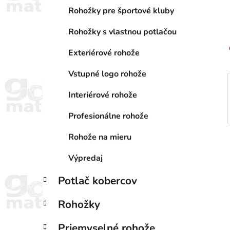
a
e
n
Rohožky pre športové kluby
e
Rohožky s vlastnou potlačou
l
Exteriérové rohože
Vstupné logo rohože
Interiérové rohože
Profesionálne rohože
Rohože na mieru
Výpredaj
Potlač kobercov
Rohožky
Priemyselné rohože