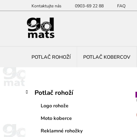
Prejsť
Kontaktujte nás
0903-69 22 88
FAQ
na
obsah
POTLAČ ROHOŽÍ
POTLAČ KOBERCOV
B
K
Preskočiť
Potlač rohoží
a
kategórie
o
t
č
Logo rohože
e
n
g
Moto koberce
ý
ó
p
r
Reklamné rohožky
i