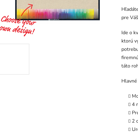
hodnot
Hľadáte
produk
pre Váš
je
0,0
Ide o k
z
ktorú v
5
potrebu
hviezdič
firemnú
táto ro
Hlavné 
Mo
4 
Pr
2 
Ur