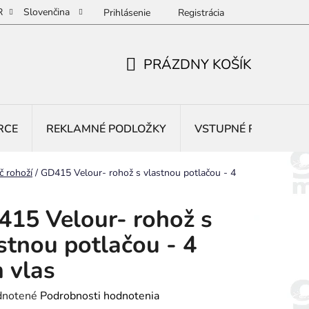
R
Slovenčina
Prihlásenie
Registrácia
PRÁZDNY KOŠÍK
NÁKUPNÝ
KOŠÍK
RCE
REKLAMNÉ PODLOŽKY
VSTUPNÉ ROHOŽE
č rohoží
/
GD415 Velour- rohož s vlastnou potlačou - 4
15 Velour- rohož s
stnou potlačou - 4
 vlas
rné
notené
Podrobnosti hodnotenia