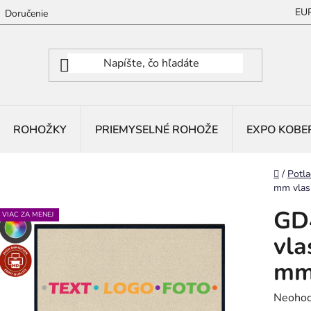
EU
Doručenie
ROHOŽKY
PRIEMYSELNÉ ROHOŽE
EXPO KOBE
Domov
/
Potla
mm vlas
GD4
VIAC ZA MENEJ
vla
mm
Prieme
Neohod