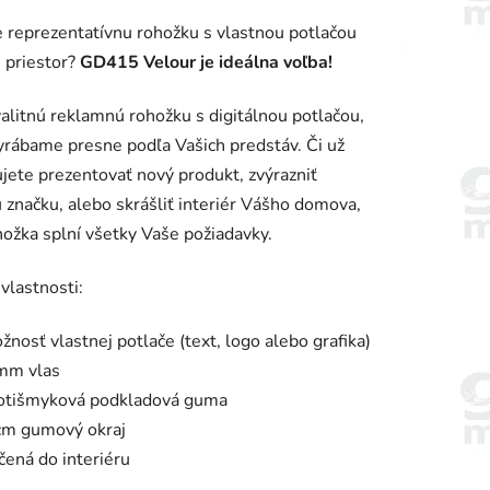
enie
 reprezentatívnu rohožku s vlastnou potlačou
tu
 priestor?
GD415 Velour je ideálna voľba!
valitnú reklamnú rohožku s digitálnou potlačou,
yrábame presne podľa Vašich predstáv. Či už
jete prezentovať nový produkt, zvýrazniť
iek.
 značku, alebo skrášliť interiér Vášho domova,
hožka splní všetky Vaše požiadavky.
vlastnosti:
žnosť vlastnej potlače (text, logo alebo grafika)
mm vlas
otišmyková podkladová guma
cm gumový okraj
čená do interiéru