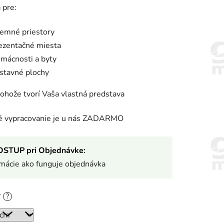
 pre:
remné priestory
ezentačné miesta
mácnosti a byty
stavné plochy
rohože tvorí Vaša vlastná predstava
ké vypracovanie je u nás ZADARMO
OSTUP pri Objednávke:
rmácie ako funguje objednávka
r
?