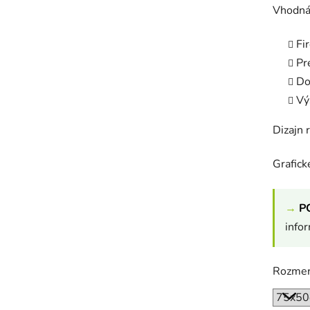
Vhodná
Fi
Pr
Do
Vý
Dizajn 
Grafic
→
P
info
Rozme