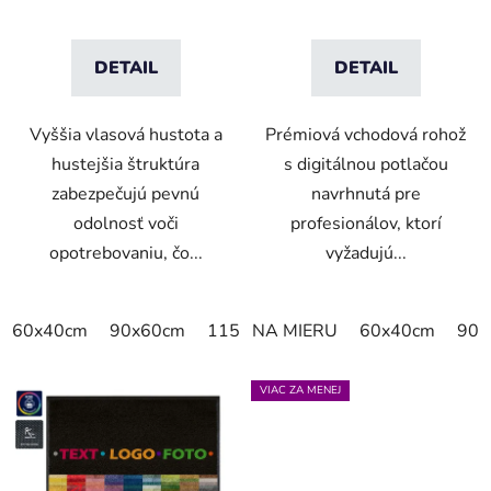
DETAIL
DETAIL
Vyššia vlasová hustota a
Prémiová vchodová rohož
hustejšia štruktúra
s digitálnou potlačou
zabezpečujú pevnú
navrhnutá pre
odolnosť voči
profesionálov, ktorí
opotrebovaniu, čo...
vyžadujú...
60x40cm
90x60cm
115x115cm
NA MIERU
150x100cm
60x40cm
150x
90x
VIAC ZA MENEJ