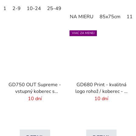
1
2-9
10-24
25-49
50-99
100-249
250-499
NA MIERU
85x75cm
115
VIAC ZA MENEJ
GD750 OUT Supreme -
GD680 Print - kvalitná
vstupný koberec s
logo rohož / koberec - 8
vlastnou potlačou
mm vlas
10 dní
10 dní