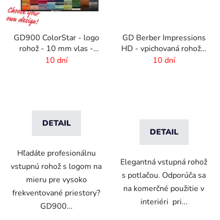
GD900 ColorStar - logo
GD Berber Impressions
rohož - 10 mm vlas -
HD - vpichovaná rohož s
rozmer na mieru
logom
10 dní
10 dní
DETAIL
DETAIL
Hľadáte profesionálnu
Elegantná vstupná rohož
vstupnú rohož s logom na
s potlačou. Odporúča sa
mieru pre vysoko
na komerčné použitie v
frekventované priestory?
interiéri pri...
GD900...