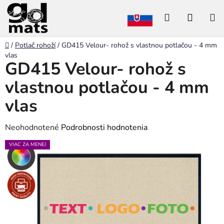
Prejsť
Hľadať
NÁKU
na
obsah
KOŠÍK
Domov
/
Potlač rohoží
/
GD415 Velour- rohož s vlastnou potlačou - 4 mm
vlas
GD415 Velour- rohož s
vlastnou potlačou - 4 mm
vlas
Priemerné
Neohodnotené
Podrobnosti hodnotenia
hodnotenie
VIAC ZA MENEJ
produktu
je
0,0
z
5
hviezdičiek.