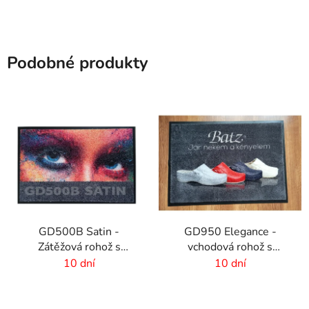
Podobné produkty
GD500B Satin -
GD950 Elegance -
Zátěžová rohož s
vchodová rohož s
digitálnou potlačou a
digitálnou potlačou - 6
10 dní
10 dní
absorpčnou vrstvou
mm vlas