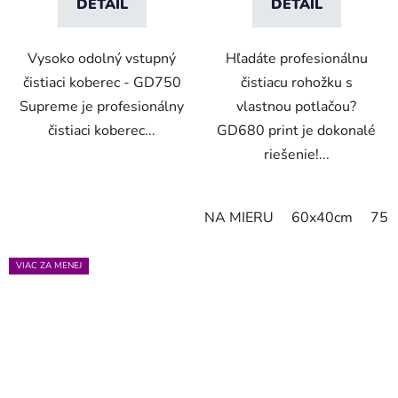
DETAIL
DETAIL
Vysoko odolný vstupný
Hľadáte profesionálnu
čistiaci koberec - GD750
čistiacu rohožku s
Supreme je profesionálny
vlastnou potlačou?
čistiaci koberec...
GD680 print je dokonalé
riešenie!...
NA MIERU
60x40cm
75x
VIAC ZA MENEJ