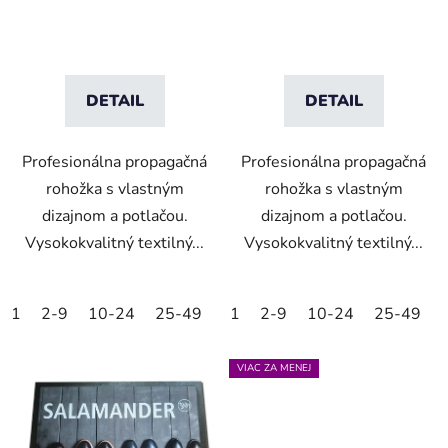
DETAIL
DETAIL
Profesionálna propagačná
Profesionálna propagačná
rohožka s vlastným
rohožka s vlastným
dizajnom a potlačou.
dizajnom a potlačou.
Vysokokvalitný textilný...
Vysokokvalitný textilný...
1
2-9
10-24
25-49
50-99
1
2-9
100-249
10-24
25-49
250-499
VIAC ZA MENEJ