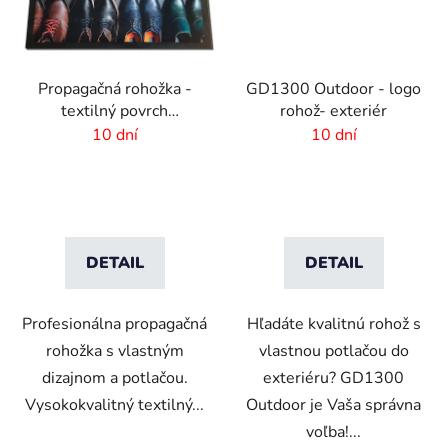
Propagačná rohožka -
GD1300 Outdoor - logo
textilný povrch
rohož- exteriér
-150x300cm
10 dní
10 dní
DETAIL
DETAIL
Profesionálna propagačná
Hľadáte kvalitnú rohož s
rohožka s vlastným
vlastnou potlačou do
dizajnom a potlačou.
exteriéru? GD1300
Vysokokvalitný textilný...
Outdoor je Vaša správna
voľba!...