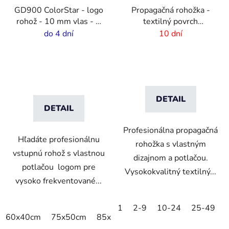
GD900 ColorStar - logo
Propagačná rohožka -
rohož - 10 mm vlas - 2
textilný povrch
cm gumový okraj
-75x50cm
do 4 dní
10 dní
DETAIL
DETAIL
Profesionálna propagačná
Hľadáte profesionálnu
rohožka s vlastným
vstupnú rohož s vlastnou
dizajnom a potlačou.
potlačou logom pre
Vysokokvalitný textilný...
vysoko frekventované...
1
2-9
10-24
25-49
60x40cm
75x50cm
85x60cm
85x75cm
115x85cm