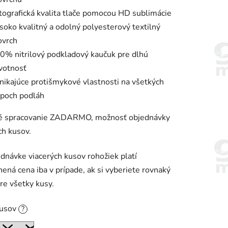
tografická kvalita tlače pomocou HD sublimácie
soko kvalitný a odolný polyesterový textilný
ovrch
0% nitrilový podkladový kaučuk pre dlhú
ivotnosť
nikajúce protišmykové vlastnosti na všetkých
ypoch podláh
ké spracovanie ZADARMO, možnosť objednávky
ch kusov.
ednávke viacerých kusov rohožiek platí
ená cena iba v prípade, ak si vyberiete rovnaký
pre všetky kusy.
kusov
?