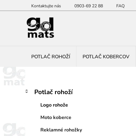
Prejsť
Kontaktujte nás
0903-69 22 88
FAQ
na
obsah
POTLAČ ROHOŽÍ
POTLAČ KOBERCOV
B
K
Preskočiť
Potlač rohoží
a
kategórie
o
t
č
Logo rohože
e
n
g
Moto koberce
ý
ó
p
r
Reklamné rohožky
i