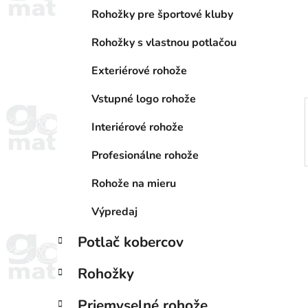
a
e
n
Rohožky pre športové kluby
e
Rohožky s vlastnou potlačou
l
Exteriérové rohože
Vstupné logo rohože
Interiérové rohože
Profesionálne rohože
Rohože na mieru
Výpredaj
Potlač kobercov
Rohožky
Priemyselné rohože