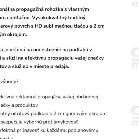
enie
ionálna propagačná rohožka s vlastným
tu
m a potlačou. Vysokokvalitný textilný
terový povrch s HD sublimačnou tlačou a 2 cm
m okrajom.
a je určená na umiestnenie na podlahu v
iek.
ri a slúži na efektívnu propagáciu vašej značky,
ov a služieb v mieste predaja.
 výhody?
ektívna reklamná propagácia vašej obchodnej
načky a produktov
olný nitrilový podklad s 2 cm gumovým okrajom
abezpečuje výbornú protišmykovosť
rfektná priľnavosť ku každému podlahovému
ovrchu