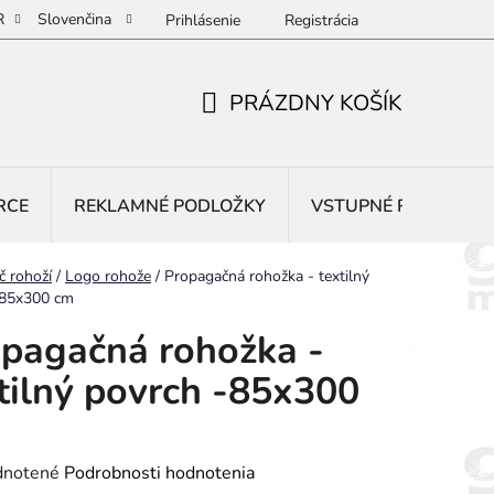
R
Slovenčina
Prihlásenie
Registrácia
PRÁZDNY KOŠÍK
NÁKUPNÝ
KOŠÍK
RCE
REKLAMNÉ PODLOŽKY
VSTUPNÉ ROHOŽE
č rohoží
/
Logo rohože
/
Propagačná rohožka - textilný
-85x300 cm
pagačná rohožka -
tilný povrch -85x300
rné
notené
Podrobnosti hodnotenia