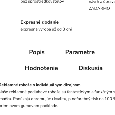
bez sprostredkovateľov
návrh a úprava
ZADARMO
Expresné dodanie
expresná výroba už od 3 dní
Popis
Parametre
Hodnotenie
Diskusia
Reklamné rohože s individuálnym dizajnom
Naše reklamné podlahové rohože sú fantastickým a funkčným 
značku. Ponúkajú ohromujúcu kvalitu, plnofarebný tisk na 100
prémiovom gumovom podklade.