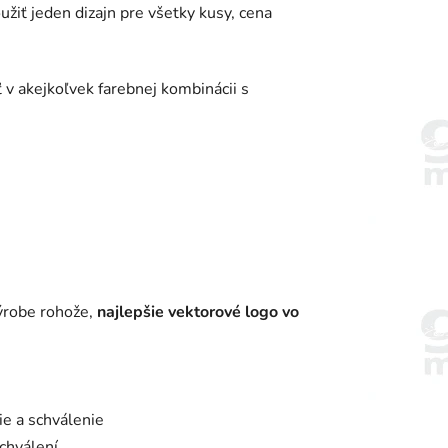
žiť jeden dizajn pre všetky kusy, cena
 v akejkoľvek farebnej kombinácii s
výrobe rohože,
najlepšie vektorové logo vo
e a schválenie
chválení