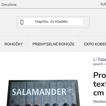
EU
Doručenie
ROHOŽKY
PRIEMYSELNÉ ROHOŽE
EXPO KOBE
Domov
/
Potla
povrch 
Pro
tex
cm
Prieme
Neohod