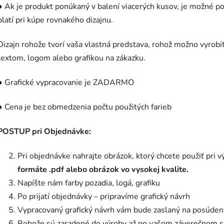
● Ak je produkt ponúkaný v balení viacerých kusov, je možné pou
platí pri kúpe rovnakého dizajnu.
Dizajn rohože tvorí vaša vlastná predstava, rohož možno vyrobiť
textom, logom alebo grafikou na zákazku.
● Grafické vypracovanie je ZADARMO
● Cena je bez obmedzenia počtu použitých farieb
POSTUP pri Objednávke:
Pri objednávke nahrajte obrázok, ktorý chcete použiť pri 
formáte .pdf alebo obrázok vo vysokej kvalite.
Napíšte nám farby pozadia, logá, grafiku
Po prijatí objednávky – pripravíme grafický návrh
Vypracovaný grafický návrh vám bude zaslaný na posúdeni
Rohože sú zaradené do výroby až po vašom záverečnom s