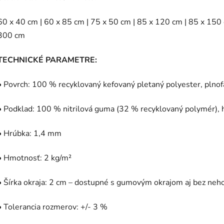
60 x 40 cm | 60 x 85 cm | 75 x 50 cm | 85 x 120 cm | 85 x 150
300 cm
TECHNICKÉ PARAMETRE:
• Povrch: 100 % recyklovaný kefovaný pletaný polyester, plno
• Podklad: 100 % nitrilová guma (32 % recyklovaný polymér), 
• Hrúbka: 1,4 mm
• Hmotnosť: 2 kg/m²
• Šírka okraja: 2 cm – dostupné s gumovým okrajom aj bez neh
• Tolerancia rozmerov: +/- 3 %