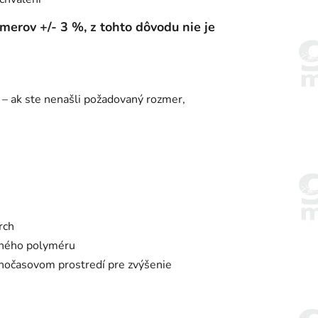
erov +/- 3 %, z tohto dôvodu nie je
 – ak ste nenašli požadovaný rozmer,
rch
aného polyméru
ľnočasovom prostredí pre zvýšenie