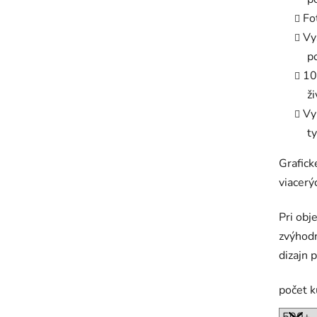
Fo
Vy
p
10
ž
Vy
t
Grafic
viacerý
Pri obj
zvýhodn
dizajn 
počet 