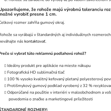
Upozorňujeme, že rohože majú výrobnú toleranciu rozm
možné vyrobiť presne 1 cm.
Celkový rozmer zahŕňa gumový okraj.
Rohože sa vyrábajú v štandardných aj individuálnych rozmeroch
neváhajte nás
kontaktovať.
Prečo si vybrať túto reklamnú podlahovú rohož?
Ideálny produkt pre aplikácie na mieste nákupu
Fotografická HD sublimačná tlač
100 % vysoko kvalitný kefovaný pletaný polyesterový pov
Protišmykový gumový podklad vyrobený z 32 % recyklov
Odporúčané na použitie v interiéri v maloobchodnom a vo
povedomia o značke a marketingové príležitosti
ŠTANDARDNÉ ROZMERY: