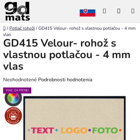
Prejsť
Hľadať
NÁKU
na
obsah
KOŠÍK
Domov
/
Potlač rohoží
/
GD415 Velour- rohož s vlastnou potlačou - 4 mm
vlas
GD415 Velour- rohož s
vlastnou potlačou - 4 mm
vlas
Priemerné
Neohodnotené
Podrobnosti hodnotenia
hodnotenie
VIAC ZA MENEJ
produktu
je
0,0
z
5
hviezdičiek.