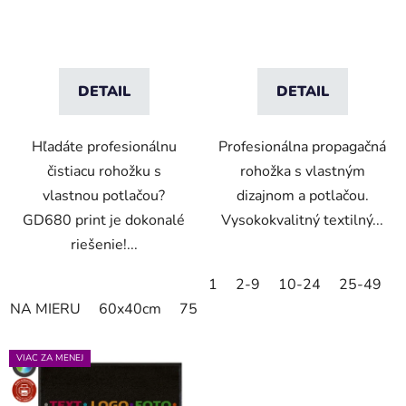
DETAIL
DETAIL
Hľadáte profesionálnu
Profesionálna propagačná
čistiacu rohožku s
rohožka s vlastným
vlastnou potlačou?
dizajnom a potlačou.
GD680 print je dokonalé
Vysokokvalitný textilný...
riešenie!...
1
2-9
10-24
25-49
NA MIERU
60x40cm
75x60cm
85x60cm
85x75cm
VIAC ZA MENEJ