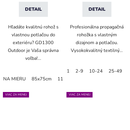
DETAIL
DETAIL
Hľadáte kvalitnú rohož s
Profesionálna propagačná
vlastnou potlačou do
rohožka s vlastným
exteriéru? GD1300
dizajnom a potlačou.
Outdoor je Vaša správna
Vysokokvalitný textilný...
voľba!...
1
2-9
10-24
25-49
NA MIERU
85x75cm
115x85cm
120x85cm
150x8
VIAC ZA MENEJ
VIAC ZA MENEJ