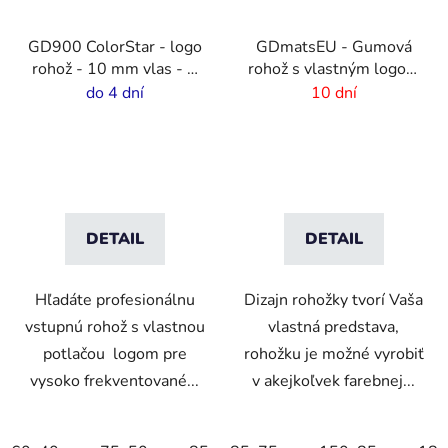
GD900 ColorStar - logo
GDmatsEU - Gumová
rohož - 10 mm vlas - 2
rohož s vlastným logom
cm gumový okraj
- interiér-exteriér
do 4 dní
10 dní
DETAIL
DETAIL
Hľadáte profesionálnu
Dizajn rohožky tvorí Vaša
vstupnú rohož s vlastnou
vlastná predstava,
potlačou logom pre
rohožku je možné vyrobiť
vysoko frekventované...
v akejkoľvek farebnej...