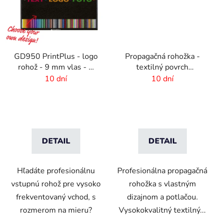
GD950 PrintPlus - logo
Propagačná rohožka -
rohož - 9 mm vlas - 2
textilný povrch
cm gumový okraj
-150x300cm
10 dní
10 dní
DETAIL
DETAIL
Hľadáte profesionálnu
Profesionálna propagačná
vstupnú rohož pre vysoko
rohožka s vlastným
frekventovaný vchod, s
dizajnom a potlačou.
rozmerom na mieru?
Vysokokvalitný textilný...