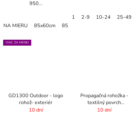
950...
1
2-9
10-24
25-49
NA MIERU
85x60cm
85x75cm
120x85cm
150x85
VIAC ZA MENEJ
GD1300 Outdoor - logo
Propagačná rohožka -
rohož- exteriér
textilný povrch
-75x50cm
10 dní
10 dní