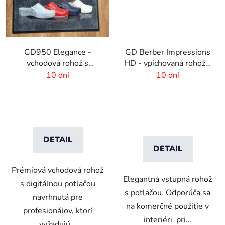
GD950 Elegance -
GD Berber Impressions
vchodová rohož s
HD - vpichovaná rohož s
digitálnou potlačou - 6
logom
10 dní
10 dní
mm vlas
DETAIL
DETAIL
Prémiová vchodová rohož
Elegantná vstupná rohož
s digitálnou potlačou
s potlačou. Odporúča sa
navrhnutá pre
na komerčné použitie v
profesionálov, ktorí
interiéri pri...
vyžadujú...