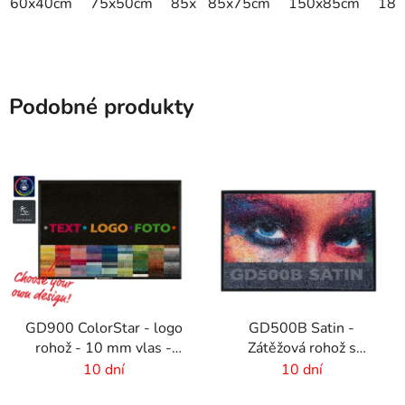
60x40cm
75x50cm
85x60cm
85x75cm
85x75cm
150x85cm
115x85cm
180
Podobné produkty
GD900 ColorStar - logo
GD500B Satin -
rohož - 10 mm vlas -
Zátěžová rohož s
rozmer na mieru
digitálnou potlačou a
10 dní
10 dní
absorpčnou vrstvou