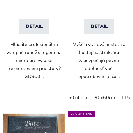
DETAIL
DETAIL
Hľadáte profesionálnu
Vyššia vlasová hustota a
vstupnú rohož s logom na
hustejšia štruktúra
mieru pre vysoko
zabezpečujú pevnú
frekventované priestory?
odolnosť voči
GD900...
opotrebovaniu, čo...
60x40cm
90x60cm
115x
VIAC ZA MENEJ