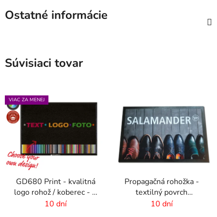
Ostatné informácie
Súvisiaci tovar
VIAC ZA MENEJ
GD680 Print - kvalitná
Propagačná rohožka -
logo rohož / koberec - 8
textilný povrch
mm vlas
-115x180 cm
10 dní
10 dní