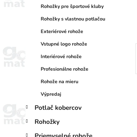
a
e
n
Rohožky pre športové kluby
e
Rohožky s vlastnou potlačou
l
Exteriérové rohože
Vstupné logo rohože
Interiérové rohože
Profesionálne rohože
Rohože na mieru
Výpredaj
Potlač kobercov
Rohožky
Priemyselné rohože