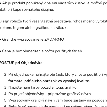
● Ak je produkt ponúkaný v balení viacerých kusov, je možné pou
platí pri kúpe rovnakého dizajnu.
Dizajn rohože tvorí vaša vlastná predstava, rohož možno vyrobiť
textom, logom alebo grafikou na zákazku.
● Grafické vypracovanie je ZADARMO
● Cena je bez obmedzenia počtu použitých farieb
POSTUP pri Objednávke:
Pri objednávke nahrajte obrázok, ktorý chcete použiť pri 
formáte .pdf alebo obrázok vo vysokej kvalite.
Napíšte nám farby pozadia, logá, grafiku
Po prijatí objednávky – pripravíme grafický návrh
Vypracovaný grafický návrh vám bude zaslaný na posúdeni
Rohože sú zaradené do výroby až po vašom záverečnom s