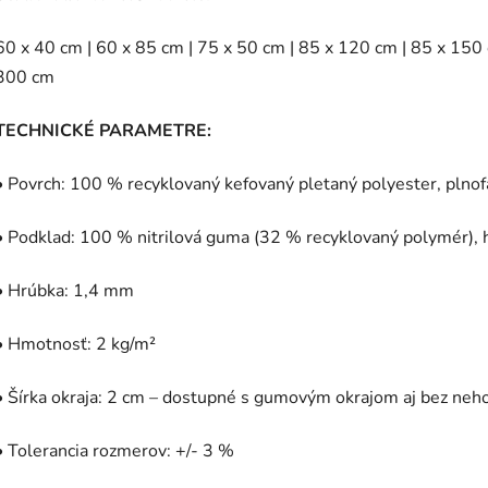
60 x 40 cm | 60 x 85 cm | 75 x 50 cm | 85 x 120 cm | 85 x 150
300 cm
TECHNICKÉ PARAMETRE:
• Povrch: 100 % recyklovaný kefovaný pletaný polyester, plno
• Podklad: 100 % nitrilová guma (32 % recyklovaný polymér), 
• Hrúbka: 1,4 mm
• Hmotnosť: 2 kg/m²
• Šírka okraja: 2 cm – dostupné s gumovým okrajom aj bez neh
• Tolerancia rozmerov: +/- 3 %