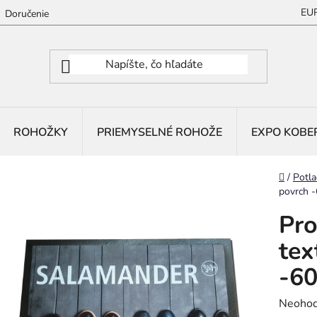
EU
Doručenie
ROHOŽKY
PRIEMYSELNÉ ROHOŽE
EXPO KOBE
Domov
/
Potla
povrch 
Pro
tex
-6
Prieme
Neohod