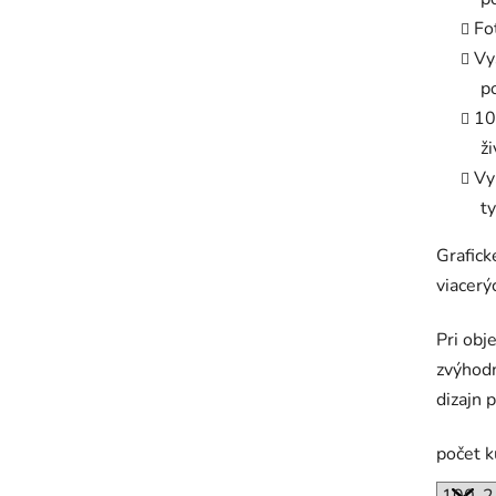
Fo
Vy
p
10
ž
Vy
t
Grafic
viacerý
Pri obj
zvýhodn
dizajn 
počet 