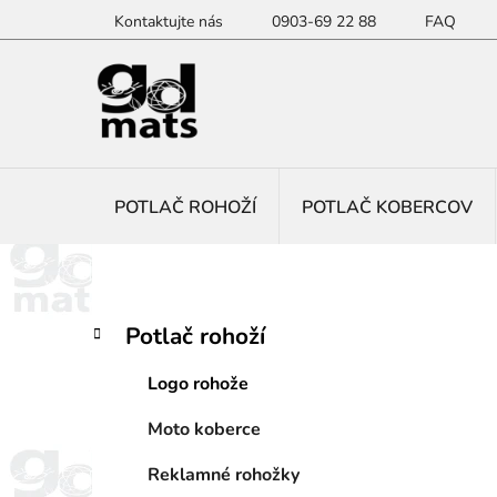
Prejsť
Kontaktujte nás
0903-69 22 88
FAQ
na
obsah
POTLAČ ROHOŽÍ
POTLAČ KOBERCOV
B
K
Preskočiť
Potlač rohoží
a
kategórie
o
t
č
Logo rohože
e
n
g
Moto koberce
ý
ó
p
r
Reklamné rohožky
i