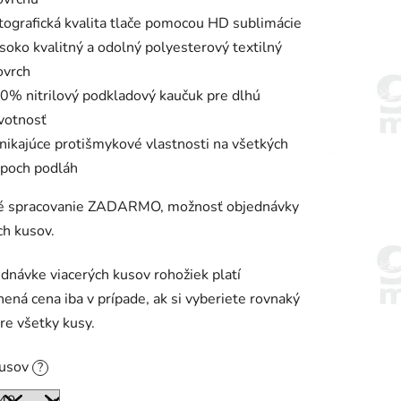
tografická kvalita tlače pomocou HD sublimácie
soko kvalitný a odolný polyesterový textilný
ovrch
0% nitrilový podkladový kaučuk pre dlhú
ivotnosť
nikajúce protišmykové vlastnosti na všetkých
ypoch podláh
ké spracovanie ZADARMO, možnosť objednávky
ch kusov.
ednávke viacerých kusov rohožiek platí
ená cena iba v prípade, ak si vyberiete rovnaký
pre všetky kusy.
kusov
?