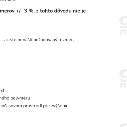
erov +/- 3 %, z tohto dôvodu nie je
 – ak ste nenašli požadovaný rozmer,
rch
aného polyméru
ľnočasovom prostredí pre zvýšenie