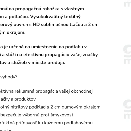
enie
ionálna propagačná rohožka s vlastným
tu
m a potlačou. Vysokokvalitný textilný
terový povrch s HD sublimačnou tlačou a 2 cm
m okrajom.
a je určená na umiestnenie na podlahu v
iek.
ri a slúži na efektívnu propagáciu vašej značky,
ov a služieb v mieste predaja.
 výhody?
ektívna reklamná propagácia vašej obchodnej
načky a produktov
olný nitrilový podklad s 2 cm gumovým okrajom
abezpečuje výbornú protišmykovosť
rfektná priľnavosť ku každému podlahovému
ovrchu