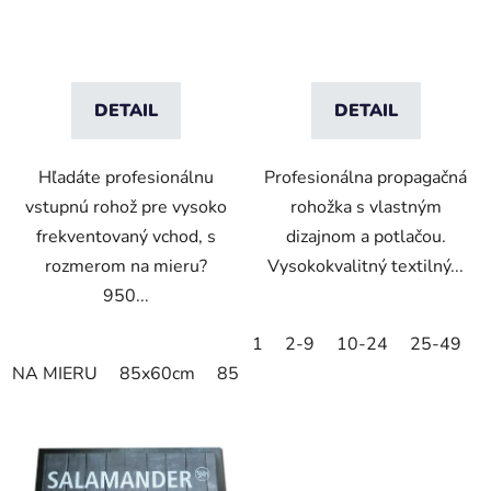
DETAIL
DETAIL
Hľadáte profesionálnu
Profesionálna propagačná
vstupnú rohož pre vysoko
rohožka s vlastným
frekventovaný vchod, s
dizajnom a potlačou.
rozmerom na mieru?
Vysokokvalitný textilný...
950...
1
2-9
10-24
25-49
NA MIERU
85x60cm
85x75cm
120x85cm
150x85