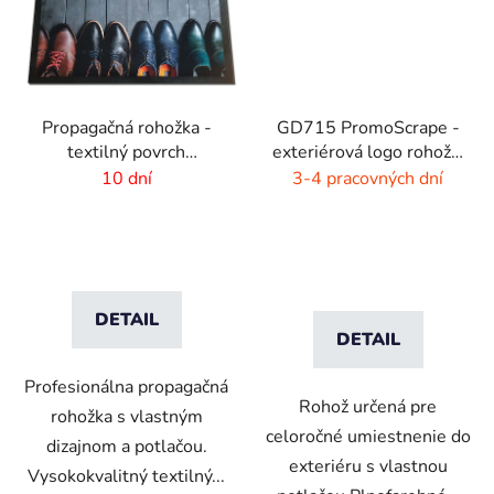
Propagačná rohožka -
GD715 PromoScrape -
textilný povrch
exteriérová logo rohož -
-60x40cm
7 mm vlas
10 dní
3-4 pracovných dní
DETAIL
DETAIL
Profesionálna propagačná
Rohož určená pre
rohožka s vlastným
celoročné umiestnenie do
dizajnom a potlačou.
exteriéru s vlastnou
Vysokokvalitný textilný...