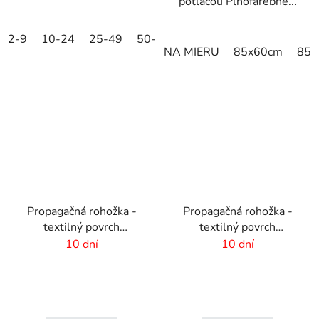
potlačou Plnofarebné...
2-9
10-24
25-49
50-99
100-249
250-499
5
NA MIERU
85x60cm
85x
Propagačná rohožka -
Propagačná rohožka -
textilný povrch
textilný povrch
-115x180 cm
-150x300cm
10 dní
10 dní