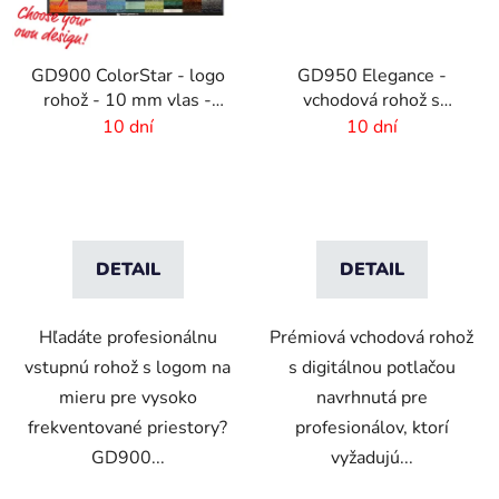
GD900 ColorStar - logo
GD950 Elegance -
rohož - 10 mm vlas -
vchodová rohož s
rozmer na mieru
digitálnou potlačou - 6
10 dní
10 dní
mm vlas
DETAIL
DETAIL
Hľadáte profesionálnu
Prémiová vchodová rohož
vstupnú rohož s logom na
s digitálnou potlačou
mieru pre vysoko
navrhnutá pre
frekventované priestory?
profesionálov, ktorí
GD900...
vyžadujú...