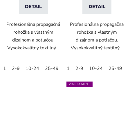
DETAIL
DETAIL
Profesionálna propagačná
Profesionálna propagačná
rohožka s vlastným
rohožka s vlastným
dizajnom a potlačou.
dizajnom a potlačou.
Vysokokvalitný textilný...
Vysokokvalitný textilný...
1
2-9
10-24
25-49
50-99
1
2-9
100-249
10-24
25-49
250-499
VIAC ZA MENEJ