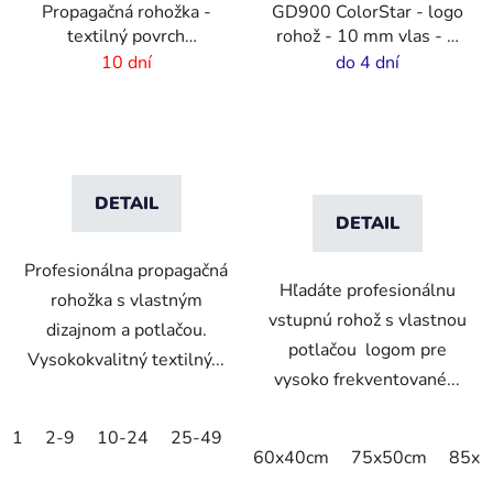
Propagačná rohožka -
GD900 ColorStar - logo
textilný povrch
rohož - 10 mm vlas - 2
-85x300 cm
cm gumový okraj
10 dní
do 4 dní
DETAIL
DETAIL
Profesionálna propagačná
Hľadáte profesionálnu
rohožka s vlastným
vstupnú rohož s vlastnou
dizajnom a potlačou.
potlačou logom pre
Vysokokvalitný textilný...
vysoko frekventované...
1
2-9
10-24
25-49
50-99
100-249
250-499
60x40cm
75x50cm
85x6