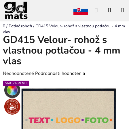
Prejsť
Hľadať
NÁKU
na
obsah
KOŠÍK
Domov
/
Potlač rohoží
/
GD415 Velour- rohož s vlastnou potlačou - 4 mm
vlas
GD415 Velour- rohož s
vlastnou potlačou - 4 mm
vlas
Priemerné
Neohodnotené
Podrobnosti hodnotenia
hodnotenie
VIAC ZA MENEJ
produktu
je
0,0
z
5
hviezdičiek.