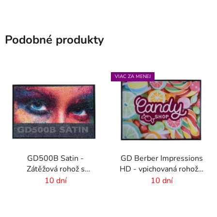
Podobné produkty
VIAC ZA MENEJ
GD500B Satin -
GD Berber Impressions
Zátěžová rohož s
HD - vpichovaná rohož s
digitálnou potlačou a
logom
10 dní
10 dní
absorpčnou vrstvou