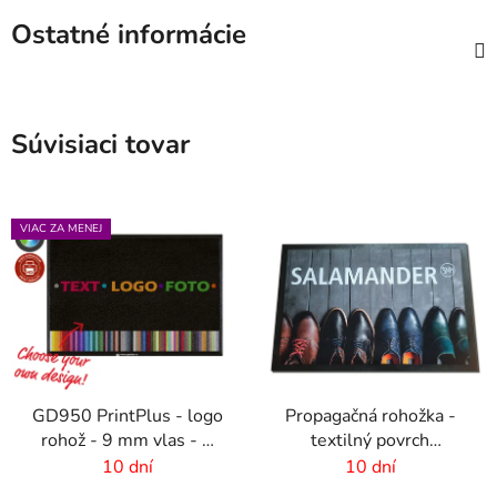
Ostatné informácie
Súvisiaci tovar
VIAC ZA MENEJ
GD950 PrintPlus - logo
Propagačná rohožka -
rohož - 9 mm vlas - 2
textilný povrch
cm gumový okraj
-85x150 cm
10 dní
10 dní