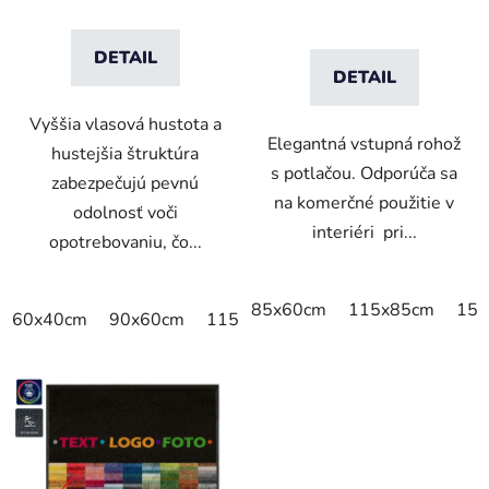
DETAIL
DETAIL
Vyššia vlasová hustota a
Elegantná vstupná rohož
hustejšia štruktúra
s potlačou. Odporúča sa
zabezpečujú pevnú
na komerčné použitie v
odolnosť voči
interiéri pri...
opotrebovaniu, čo...
85x60cm
115x85cm
150
60x40cm
90x60cm
115x115cm
150x100cm
150x