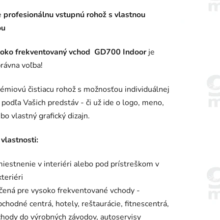
enie
e
profesionálnu vstupnú rohož
s vlastnou
tu
ou
soko frekventovaný vchod
GD700 Indoor
je
rávna voľba!
iek.
rémiovú čistiacu rohož s možnosťou individuálnej
 podľa Vašich predstáv - či už ide o logo, meno,
ebo vlastný grafický dizajn.
vlastnosti:
iestnenie v interiéri alebo pod prístreškom v
teriéri
čená pre vysoko frekventované vchody -
bchodné centrá, hotely, reštaurácie, fitnescentrá,
chody do výrobných závodov, autoservisy