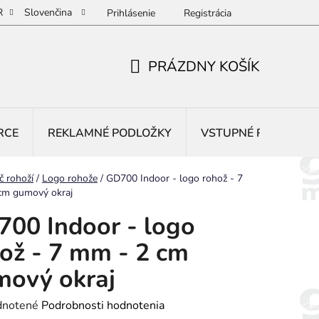
R
Slovenčina
Prihlásenie
Registrácia
PRÁZDNY KOŠÍK
NÁKUPNÝ
KOŠÍK
RCE
REKLAMNÉ PODLOŽKY
VSTUPNÉ ROHOŽE
č rohoží
/
Logo rohože
/
GD700 Indoor - logo rohož - 7
cm gumový okraj
00 Indoor - logo
ož - 7 mm - 2 cm
ový okraj
rné
notené
Podrobnosti hodnotenia