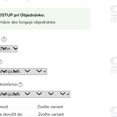
OSTUP pri Objednávke:
rmácie ako funguje objednávka
r
?
?
akončenia
?
nosť
Zvoľte variant
 doručiť do:
Zvoľte variant