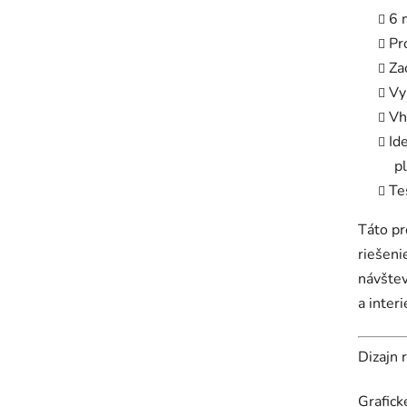
6 
Pr
Za
Vy
Vh
Id
p
Te
Táto pr
riešeni
návštev
a inter
Dizajn 
Grafic