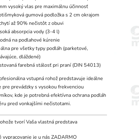
mm vysoký vlas pre maximálnu účinnosť
otišmyková gumová podložka s 2 cm okrajom
chytí až 90% nečistôt z obuvi
soká absorpcia vody (3-4 l)
odná na podlahové kúrenie
eálna pre všetky typy podláh (parketové,
lávajúce, dláždené)
stovaná farebná stálosť pri praní (DIN 54013)
ofesionálna vstupná rohož predstavuje ideálne
e pre prevádzky s vysokou frekvenciou
níkov, kde je potrebná efektívna ochrana podláh
iéru pred vonkajšími nečistotami.
rohože tvorí Vaša vlastná predstava
ké vypracovanie je u nás ZADARMO