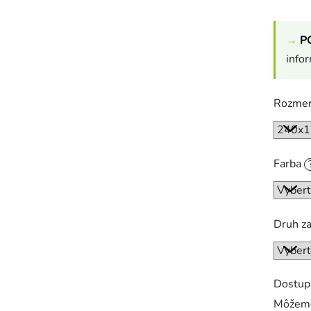
→
P
info
Rozme
Farba
Druh z
Dostup
Môžeme