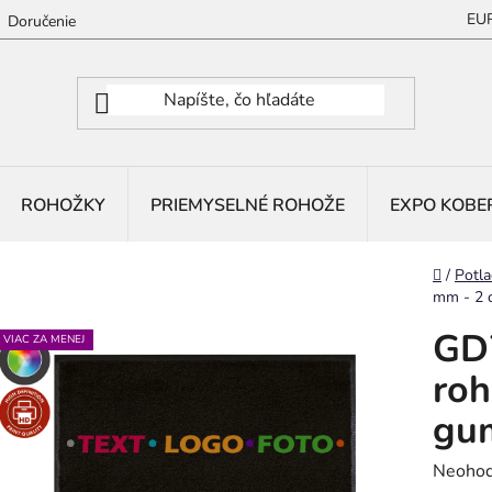
EU
Doručenie
ROHOŽKY
PRIEMYSELNÉ ROHOŽE
EXPO KOBE
Domov
/
Potla
mm - 2 
GD7
VIAC ZA MENEJ
roh
gum
Prieme
Neohod