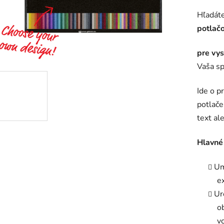
hodnot
Hľadát
produk
potlač
je
0,0
pre vy
z
Vaša sp
5
hviezdič
Ide o p
potlače
text al
Hlavné 
Um
ex
Ur
o
v