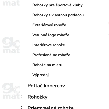
a
e
n
Rohožky pre športové kluby
e
Rohožky s vlastnou potlačou
l
Exteriérové rohože
Vstupné logo rohože
Interiérové rohože
Profesionálne rohože
Rohože na mieru
Výpredaj
Potlač kobercov
Rohožky
Priemyselné rohože