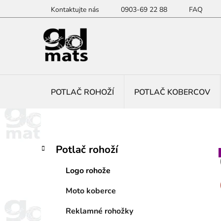
Prejsť
Kontaktujte nás
0903-69 22 88
FAQ
na
obsah
POTLAČ ROHOŽÍ
POTLAČ KOBERCOV
B
K
Preskočiť
Potlač rohoží
a
kategórie
o
t
č
Logo rohože
e
n
g
Moto koberce
ý
ó
p
r
Reklamné rohožky
i