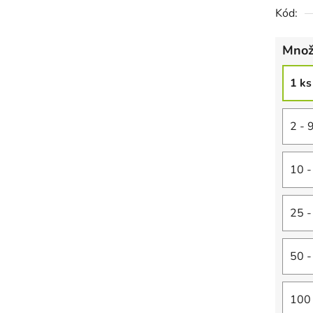
Kód:
Množ
1 ks
2 - 
10 -
25 -
50 -
100 