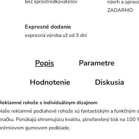
bez sprostredkovateľov
návrh a úprava
ZADARMO
Expresné dodanie
expresná výroba už od 3 dní
Popis
Parametre
Hodnotenie
Diskusia
Reklamné rohože s individuálnym dizajnom
Naše reklamné podlahové rohože sú fantastickým a funkčným 
značku. Ponúkajú ohromujúcu kvalitu, plnofarebný tisk na 100
prémiovom gumovom podklade.