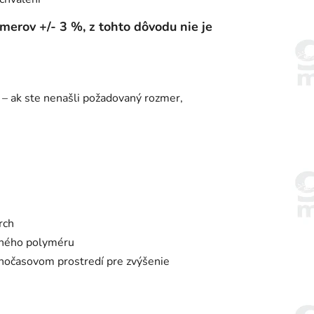
erov +/- 3 %, z tohto dôvodu nie je
 – ak ste nenašli požadovaný rozmer,
rch
aného polyméru
ľnočasovom prostredí pre zvýšenie