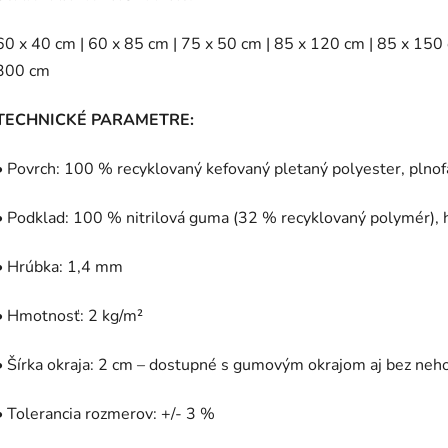
60 x 40 cm | 60 x 85 cm | 75 x 50 cm | 85 x 120 cm | 85 x 150
300 cm
TECHNICKÉ PARAMETRE:
• Povrch: 100 % recyklovaný kefovaný pletaný polyester, plno
• Podklad: 100 % nitrilová guma (32 % recyklovaný polymér), 
• Hrúbka: 1,4 mm
• Hmotnosť: 2 kg/m²
• Šírka okraja: 2 cm – dostupné s gumovým okrajom aj bez neh
• Tolerancia rozmerov: +/- 3 %