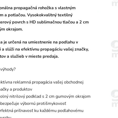
enie
ionálna propagačná rohožka s vlastným
tu
m a potlačou. Vysokokvalitný textilný
terový povrch s HD sublimačnou tlačou a 2 cm
m okrajom.
a je určená na umiestnenie na podlahu v
iek.
ri a slúži na efektívnu propagáciu vašej značky,
ov a služieb v mieste predaja.
 výhody?
ektívna reklamná propagácia vašej obchodnej
načky a produktov
olný nitrilový podklad s 2 cm gumovým okrajom
abezpečuje výbornú protišmykovosť
rfektná priľnavosť ku každému podlahovému
ovrchu