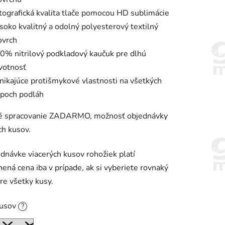
tografická kvalita tlače pomocou HD sublimácie
soko kvalitný a odolný polyesterový textilný
ovrch
0% nitrilový podkladový kaučuk pre dlhú
ivotnosť
nikajúce protišmykové vlastnosti na všetkých
ypoch podláh
ké spracovanie ZADARMO, možnosť objednávky
ch kusov.
ednávke viacerých kusov rohožiek platí
ená cena iba v prípade, ak si vyberiete rovnaký
pre všetky kusy.
kusov
?