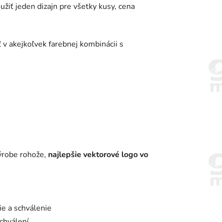
žiť jeden dizajn pre všetky kusy, cena
 v akejkoľvek farebnej kombinácii s
výrobe rohože,
najlepšie vektorové logo vo
e a schválenie
chválení