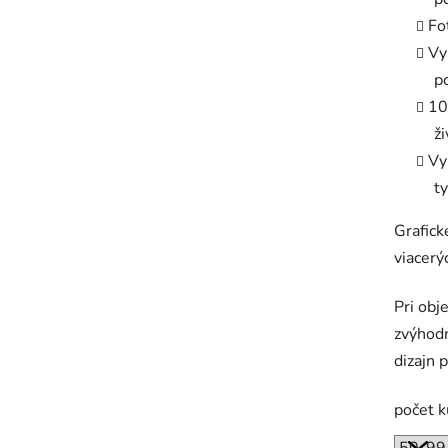
Fo
Vy
p
10
ž
Vy
t
Grafic
viacerý
Pri obj
zvýhodn
dizajn 
počet 