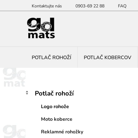
Prejsť
Kontaktujte nás
0903-69 22 88
FAQ
na
obsah
POTLAČ ROHOŽÍ
POTLAČ KOBERCOV
B
K
Preskočiť
Potlač rohoží
a
kategórie
o
t
č
Logo rohože
e
n
g
Moto koberce
ý
ó
p
r
Reklamné rohožky
i