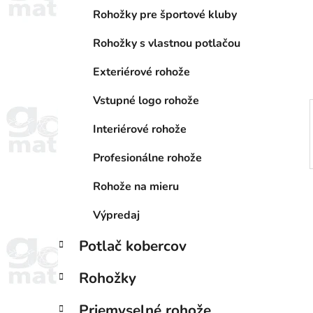
a
e
n
Rohožky pre športové kluby
e
Rohožky s vlastnou potlačou
l
Exteriérové rohože
Vstupné logo rohože
Interiérové rohože
Profesionálne rohože
Rohože na mieru
Výpredaj
Potlač kobercov
Rohožky
Priemyselné rohože