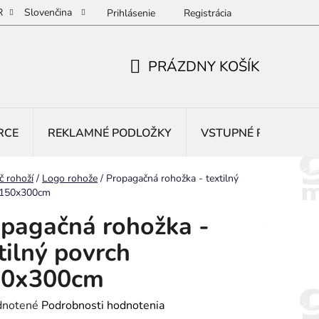
R
Slovenčina
Prihlásenie
Registrácia
PRÁZDNY KOŠÍK
NÁKUPNÝ
KOŠÍK
RCE
REKLAMNÉ PODLOŽKY
VSTUPNÉ ROHOŽE
č rohoží
/
Logo rohože
/
Propagačná rohožka - textilný
-150x300cm
pagačná rohožka -
tilný povrch
50x300cm
rné
notené
Podrobnosti hodnotenia