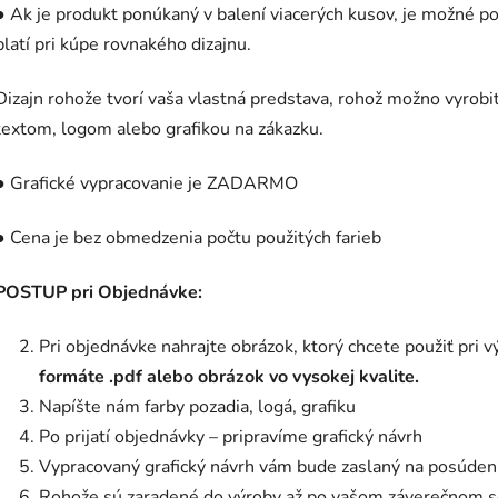
● Ak je produkt ponúkaný v balení viacerých kusov, je možné pou
platí pri kúpe rovnakého dizajnu.
Dizajn rohože tvorí vaša vlastná predstava, rohož možno vyrobiť
textom, logom alebo grafikou na zákazku.
● Grafické vypracovanie je ZADARMO
● Cena je bez obmedzenia počtu použitých farieb
POSTUP pri Objednávke:
Pri objednávke nahrajte obrázok, ktorý chcete použiť pri 
formáte .pdf alebo obrázok vo vysokej kvalite.
Napíšte nám farby pozadia, logá, grafiku
Po prijatí objednávky – pripravíme grafický návrh
Vypracovaný grafický návrh vám bude zaslaný na posúdeni
Rohože sú zaradené do výroby až po vašom záverečnom s