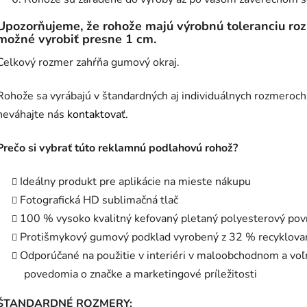
Upozorňujeme, že rohože majú výrobnú toleranciu rozm
možné vyrobiť presne 1 cm.
Celkový rozmer zahŕňa gumový okraj.
Rohože sa vyrábajú v štandardných aj individuálnych rozmeroch
neváhajte nás
kontaktovať.
Prečo si vybrať túto reklamnú podlahovú rohož?
Ideálny produkt pre aplikácie na mieste nákupu
Fotografická HD sublimačná tlač
100 % vysoko kvalitný kefovaný pletaný polyesterový pov
Protišmykový gumový podklad vyrobený z 32 % recyklov
Odporúčané na použitie v interiéri v maloobchodnom a vo
povedomia o značke a marketingové príležitosti
ŠTANDARDNÉ ROZMERY: