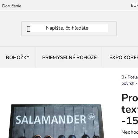
EU
Doručenie
ROHOŽKY
PRIEMYSELNÉ ROHOŽE
EXPO KOBE
Domov
/
Potla
povrch 
Pro
tex
-1
Prieme
Neohod