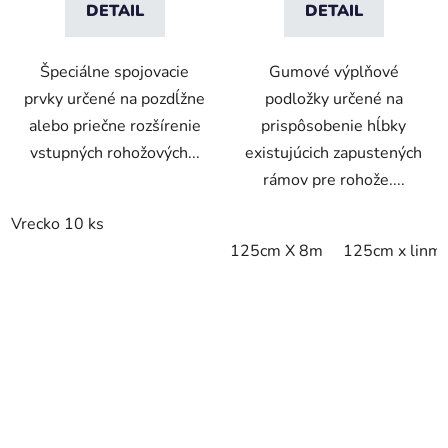
DETAIL
DETAIL
Špeciálne spojovacie
Gumové výplňové
prvky určené na pozdĺžne
podložky určené na
alebo priečne rozšírenie
prispôsobenie hĺbky
vstupných rohožových...
existujúcich zapustených
rámov pre rohože....
Vrecko 10 ks
125cm X 8m
125cm x linm