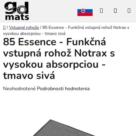
Prejsť
Hľadať
NÁKU
na
obsah
KOŠÍK
Domov
/
Vstupné rohože
/
85 Essence - Funkčná vstupná rohož Notrax s
vysokou absorpciou - tmavo sivá
85 Essence - Funkčná
vstupná rohož Notrax s
vysokou absorpciou -
tmavo sivá
Priemerné
Neohodnotené
Podrobnosti hodnotenia
hodnotenie
produktu
je
0,0
z