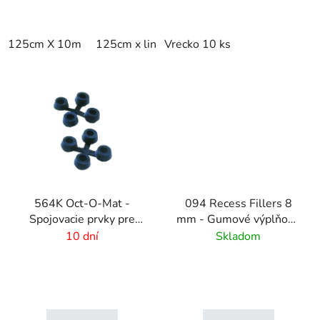
125cm X 10m
125cm x linm
Vrecko 10 ks
564K Oct-O-Mat -
094 Recess Fillers 8
Spojovacie prvky pre
mm - Gumové výplňové
rohožové systémy
podložky
10 dní
Skladom