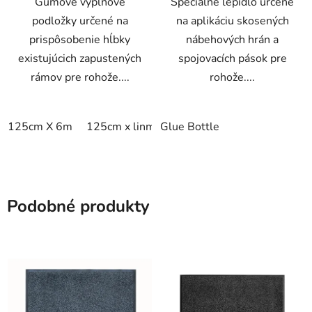
Gumové výplňové
Špeciálne lepidlo určené
podložky určené na
na aplikáciu skosených
prispôsobenie hĺbky
nábehových hrán a
existujúcich zapustených
spojovacích pások pre
rámov pre rohože....
rohože....
125cm X 6m
125cm x linm
Glue Bottle
Podobné produkty