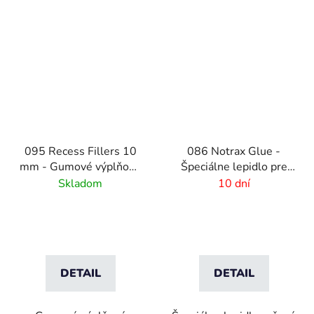
095 Recess Fillers 10
086 Notrax Glue -
mm - Gumové výplňové
Špeciálne lepidlo pre
podložky na úpravu
rohožové systémy
Skladom
10 dní
hĺbky
DETAIL
DETAIL