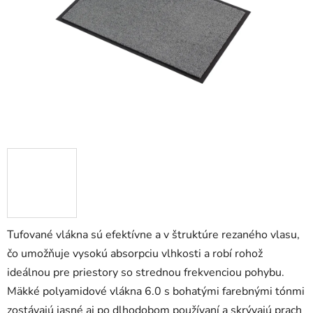
5
hviezdičiek.
Tufované vlákna sú efektívne a v štruktúre rezaného vlasu,
čo umožňuje vysokú absorpciu vlhkosti a robí rohož
ideálnou pre priestory so strednou frekvenciou pohybu.
Mäkké polyamidové vlákna 6.0 s bohatými farebnými tónmi
zostávajú jasné aj po dlhodobom používaní a skrývajú prach