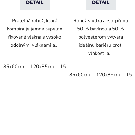
DETAIL
DETAIL
Prateľná rohož, ktorá
Rohož s ultra absorpčnou
kombinuje jemné tepelne
50 % bavlnou a 50 %
fixované vlákna s vysoko
polyesterom vytvára
odolnými vláknami a...
ideálnu bariéru proti
vlhkosti a...
85x60cm
120x85cm
150x85cm
175x115cm
200x
85x60cm
120x85cm
150