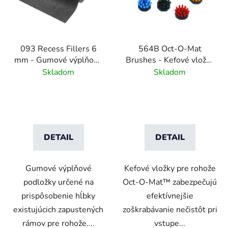
093 Recess Fillers 6
564B Oct-O-Mat
mm - Gumové výplňové
Brushes - Kefové vložky
podložky
pre vstupné rohožové
Skladom
Skladom
systémy
DETAIL
DETAIL
Gumové výplňové
Kefové vložky pre rohože
podložky určené na
Oct-O-Mat™ zabezpečujú
prispôsobenie hĺbky
efektívnejšie
existujúcich zapustených
zoškrabávanie nečistôt pri
rámov pre rohože....
vstupe...