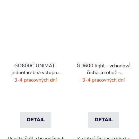
GD600C UNIMAT-
GD600 light - vchodová
jednofarebná vstupná
čistiaca rohož -
rohož- žiarivé farby
interiér/exteriér
3-4 pracovných dní
3-4 pracovných dní
DETAIL
DETAIL
Vneste štýl a bezpečnosť
Kvalitná čistiaca rohož s