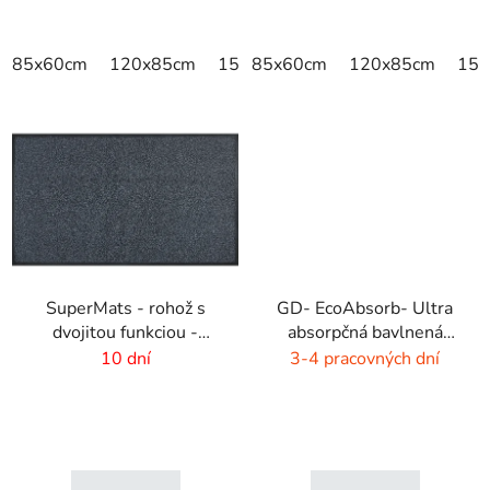
85x60cm
120x85cm
150x85cm
85x60cm
175x115cm
120x85cm
200x
150
SuperMats - rohož s
GD- EcoAbsorb- Ultra
dvojitou funkciou -
absorpčná bavlnená
zoškrabanie a utretie
rohož -sivý melír
10 dní
3-4 pracovných dní