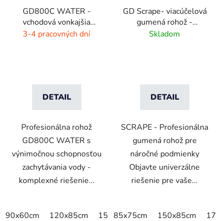
GD800C WATER -
GD Scrape- viacúčelová
vchodová vonkajšia
gumená rohož -
rohož - hnedá - čierna
interiér/exteriér
3-4 pracovných dní
Skladom
DETAIL
DETAIL
Profesionálna rohož
SCRAPE - Profesionálna
GD800C WATER s
gumená rohož pre
výnimočnou schopnosťou
náročné podmienky
zachytávania vody -
Objavte univerzálne
komplexné riešenie...
riešenie pre vaše...
90x60cm
120x85cm
150x85cm
85x75cm
175x115cm
150x85cm
240x
175