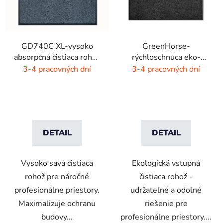
GD740C XL-vysoko
GreenHorse-
absorpčná čistiaca rohož
rýchloschnúca eko-
- 4 farby
rohož - dýmovo čierna
3-4 pracovných dní
3-4 pracovných dní
DETAIL
DETAIL
Vysoko savá čistiaca
Ekologická vstupná
rohož pre náročné
čistiaca rohož -
profesionálne priestory.
udržateľné a odolné
Maximalizuje ochranu
riešenie pre
budovy...
profesionálne priestory....