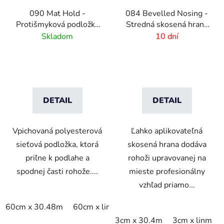
090 Mat Hold -
084 Bevelled Nosing -
Protišmyková podložka
Stredná skosená hrana
pod rohože
pre rohože - 4 mm
Skladom
10 dní
DETAIL
DETAIL
Vpichovaná polyesterová
Ľahko aplikovateľná
sieťová podložka, ktorá
skosená hrana dodáva
priľne k podlahe a
rohoži upravovanej na
spodnej časti rohože....
mieste profesionálny
vzhľad priamo...
60cm x 30.48m
60cm x linm
91cm x 15.24m
91cm x 
3cm x 30.4m
3cm x linm