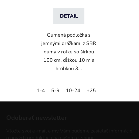
DETAIL
Gumená podložka s
jemnými drážkami z SBR
gumy v rolke so šírkou
100 cm, dĺžkou 10 m a
hrúbkou 3...
1-4
5-9
10-24
+25
Z
á
Odoberať newsletter
p
ä
Vložte svoj e-mail a my Vám budeme zasielať informácie
t
o nových produktoch na našom e-shope.