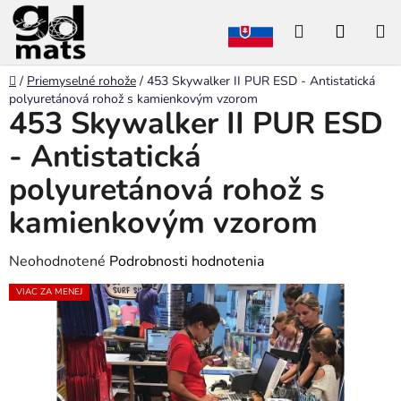
Prejsť
Hľadať
NÁKU
na
obsah
KOŠÍK
Domov
/
Priemyselné rohože
/
453 Skywalker II PUR ESD - Antistatická
polyuretánová rohož s kamienkovým vzorom
453 Skywalker II PUR ESD
- Antistatická
polyuretánová rohož s
kamienkovým vzorom
Priemerné
Neohodnotené
Podrobnosti hodnotenia
hodnotenie
VIAC ZA MENEJ
produktu
je
0,0
z