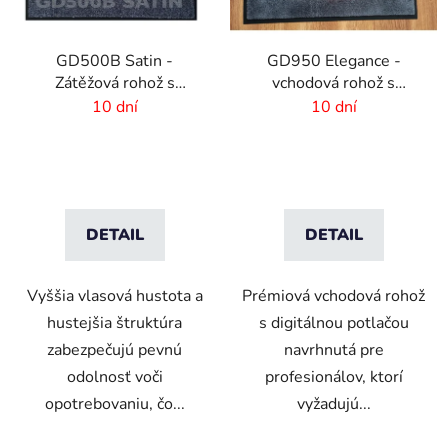
GD500B Satin -
GD950 Elegance -
Zátěžová rohož s
vchodová rohož s
digitálnou potlačou a
digitálnou potlačou - 6
10 dní
10 dní
absorpčnou vrstvou
mm vlas
DETAIL
DETAIL
Vyššia vlasová hustota a
Prémiová vchodová rohož
hustejšia štruktúra
s digitálnou potlačou
zabezpečujú pevnú
navrhnutá pre
odolnosť voči
profesionálov, ktorí
opotrebovaniu, čo...
vyžadujú...