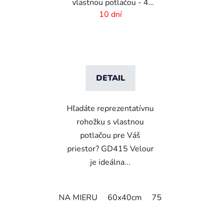
vlastnou potlačou - 4
mm vlas
10 dní
DETAIL
Hľadáte reprezentatívnu
rohožku s vlastnou
potlačou pre Váš
priestor? GD415 Velour
je ideálna...
NA MIERU
60x40cm
75x50cm
75x60