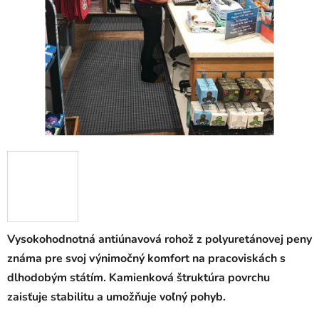
5
hviezdičiek.
Vysokohodnotná antiúnavová rohož z polyuretánovej peny
známa pre svoj výnimočný komfort na pracoviskách s
dlhodobým státím. Kamienková štruktúra povrchu
zaisťuje stabilitu a umožňuje voľný pohyb.