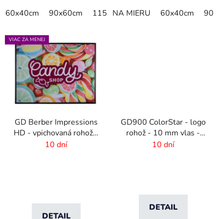
60x40cm
90x60cm
115x115cm
NA MIERU
150x100cm
60x40cm
150x
90x
VIAC ZA MENEJ
GD Berber Impressions
GD900 ColorStar - logo
HD - vpichovaná rohož s
rohož - 10 mm vlas -
logom
rozmer na mieru
10 dní
10 dní
DETAIL
DETAIL