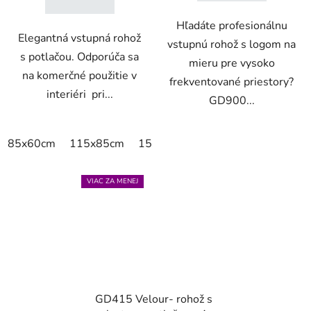
Hľadáte profesionálnu
Elegantná vstupná rohož
vstupnú rohož s logom na
s potlačou. Odporúča sa
mieru pre vysoko
na komerčné použitie v
frekventované priestory?
interiéri pri...
GD900...
85x60cm
115x85cm
150x85cm
180x115cm
240x
VIAC ZA MENEJ
GD415 Velour- rohož s