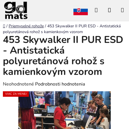
Prejsť
Hľadať
NÁKU
na
obsah
KOŠÍK
Domov
/
Priemyselné rohože
/
453 Skywalker II PUR ESD - Antistatická
polyuretánová rohož s kamienkovým vzorom
453 Skywalker II PUR ESD
- Antistatická
polyuretánová rohož s
kamienkovým vzorom
Priemerné
Neohodnotené
Podrobnosti hodnotenia
hodnotenie
VIAC ZA MENEJ
produktu
je
0,0
z