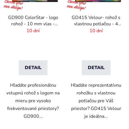
GD900 ColorStar - logo
GD415 Velour- rohož s
rohož - 10 mm vlas -
vlastnou potlačou - 4
rozmer na mieru
mm vlas
10 dní
10 dní
DETAIL
DETAIL
Hľadáte profesionálnu
Hľadáte reprezentatívnu
vstupnú rohož s logom na
rohožku s vlastnou
mieru pre vysoko
potlačou pre Váš
frekventované priestory?
priestor? GD415 Velour
GD900...
je ideálna...