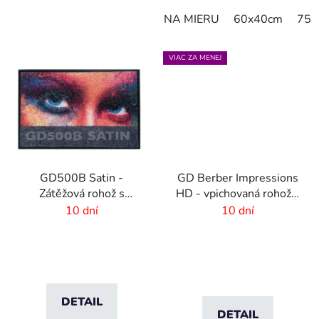
NA MIERU
60x40cm
75x
VIAC ZA MENEJ
GD500B Satin -
GD Berber Impressions
Zátěžová rohož s
HD - vpichovaná rohož s
digitálnou potlačou a
logom
10 dní
10 dní
absorpčnou vrstvou
DETAIL
DETAIL