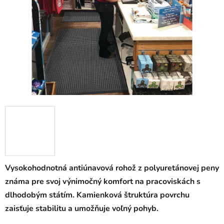
5
hviezdičiek.
Vysokohodnotná antiúnavová rohož z polyuretánovej peny
známa pre svoj výnimočný komfort na pracoviskách s
dlhodobým státím. Kamienková štruktúra povrchu
zaisťuje stabilitu a umožňuje voľný pohyb.