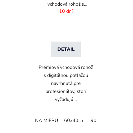
vchodová rohož s
digitálnou potlačou - 6
10 dní
mm vlas
DETAIL
Prémiová vchodová rohož
s digitálnou potlačou
navrhnutá pre
profesionálov, ktorí
vyžadujú...
NA MIERU
60x40cm
90x60cm
60cm x