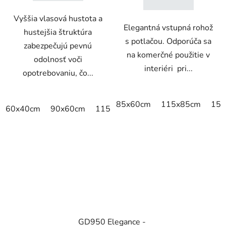
Vyššia vlasová hustota a
Elegantná vstupná rohož
hustejšia štruktúra
s potlačou. Odporúča sa
zabezpečujú pevnú
na komerčné použitie v
odolnosť voči
interiéri pri...
opotrebovaniu, čo...
85x60cm
115x85cm
150
60x40cm
90x60cm
115x115cm
150x100cm
150x
GD950 Elegance -