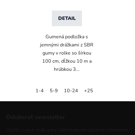
DETAIL
Gumená podložka s
jemnými drážkami z SBR
gumy v rolke so šírkou
100 cm, dĺžkou 10 m a
hrúbkou 3...
1-4
5-9
10-24
+25
Z
á
Odoberať newsletter
p
ä
Vložte svoj e-mail a my Vám budeme zasielať informácie