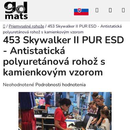
Prejsť
Hľadať
NÁKU
na
obsah
KOŠÍK
Domov
/
Priemyselné rohože
/
453 Skywalker II PUR ESD - Antistatická
polyuretánová rohož s kamienkovým vzorom
453 Skywalker II PUR ESD
- Antistatická
polyuretánová rohož s
kamienkovým vzorom
Priemerné
Neohodnotené
Podrobnosti hodnotenia
hodnotenie
produktu
je
0,0
z