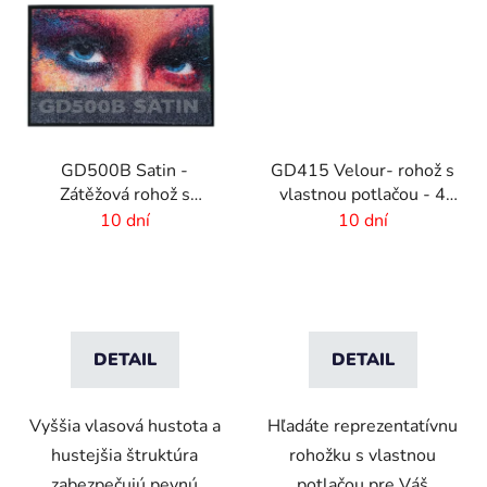
GD500B Satin -
GD415 Velour- rohož s
Zátěžová rohož s
vlastnou potlačou - 4
digitálnou potlačou a
mm vlas
10 dní
10 dní
absorpčnou vrstvou
DETAIL
DETAIL
Vyššia vlasová hustota a
Hľadáte reprezentatívnu
hustejšia štruktúra
rohožku s vlastnou
zabezpečujú pevnú
potlačou pre Váš