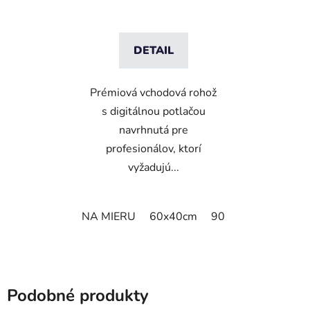
DETAIL
Prémiová vchodová rohož
s digitálnou potlačou
navrhnutá pre
profesionálov, ktorí
vyžadujú...
NA MIERU
60x40cm
90x60cm
60cm x
Podobné produkty