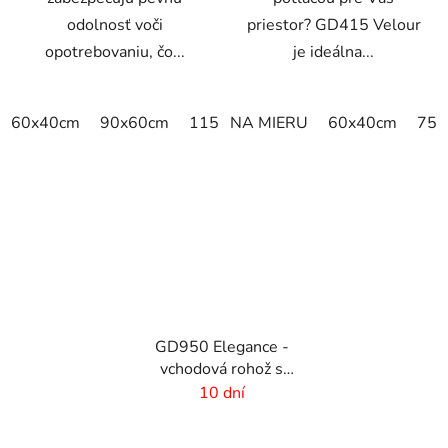
odolnosť voči
priestor? GD415 Velour
opotrebovaniu, čo...
je ideálna...
60x40cm
90x60cm
115x115cm
NA MIERU
150x100cm
60x40cm
150x
75x
GD950 Elegance -
vchodová rohož s
digitálnou potlačou - 6
10 dní
mm vlas