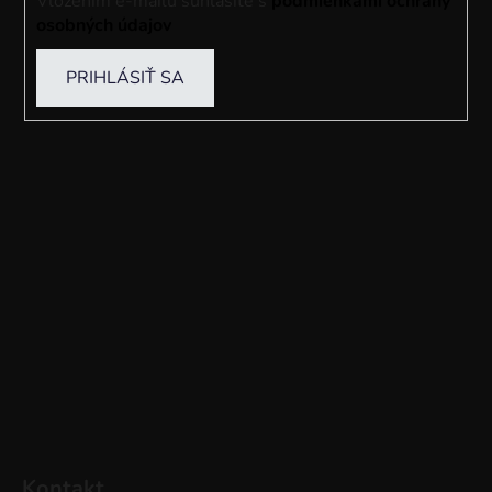
Vložením e-mailu súhlasíte s
podmienkami ochrany
osobných údajov
PRIHLÁSIŤ SA
Kontakt