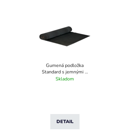
Gumená podložka
Standard s jemnými 3
mm drážkami - 1 m x 10
Skladom
m
DETAIL