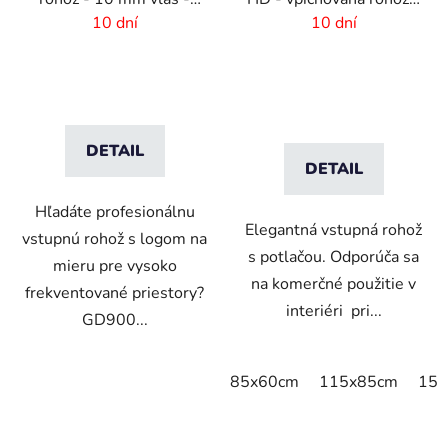
rozmer na mieru
logom
10 dní
10 dní
DETAIL
DETAIL
Hľadáte profesionálnu
Elegantná vstupná rohož
vstupnú rohož s logom na
s potlačou. Odporúča sa
mieru pre vysoko
na komerčné použitie v
frekventované priestory?
interiéri pri...
GD900...
85x60cm
115x85cm
150