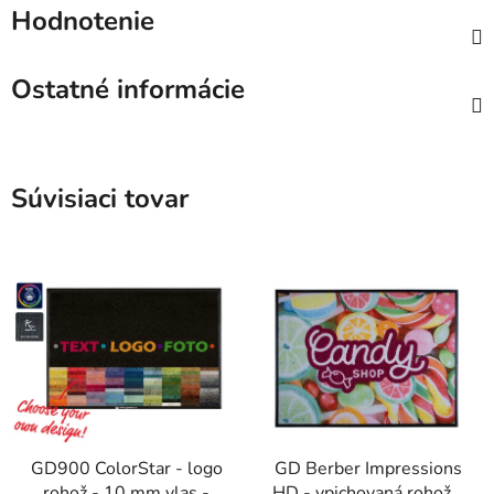
Hodnotenie
Ostatné informácie
Súvisiaci tovar
GD900 ColorStar - logo
GD Berber Impressions
rohož - 10 mm vlas -
HD - vpichovaná rohož s