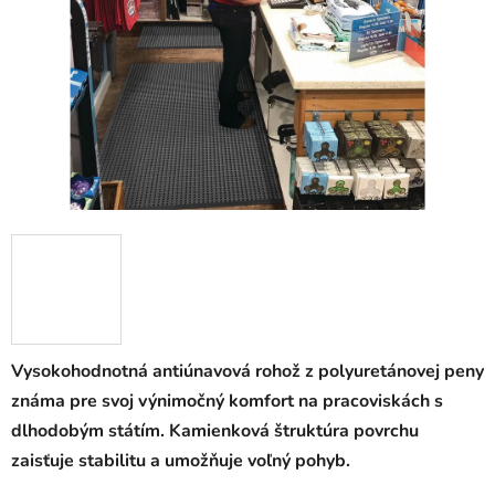
5
hviezdičiek.
Vysokohodnotná antiúnavová rohož z polyuretánovej peny
známa pre svoj výnimočný komfort na pracoviskách s
dlhodobým státím. Kamienková štruktúra povrchu
zaisťuje stabilitu a umožňuje voľný pohyb.