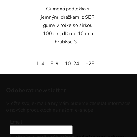
Gumená podložka s
jemnými drážkami z SBR
gumy v rolke so šírkou
100 cm, dĺžkou 10 m a
hrúbkou 3...
1-4
5-9
10-24
+25
Z
á
Odoberať newsletter
p
ä
Vložte svoj e-mail a my Vám budeme zasielať informácie
t
o nových produktoch na našom e-shope.
i
Email
e