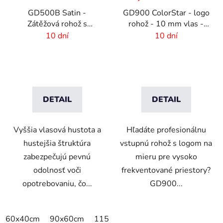
GD500B Satin -
GD900 ColorStar - logo
Zátěžová rohož s
rohož - 10 mm vlas -
digitálnou potlačou a
rozmer na mieru
10 dní
10 dní
absorpčnou vrstvou
DETAIL
DETAIL
Vyššia vlasová hustota a
Hľadáte profesionálnu
hustejšia štruktúra
vstupnú rohož s logom na
zabezpečujú pevnú
mieru pre vysoko
odolnosť voči
frekventované priestory?
opotrebovaniu, čo...
GD900...
60x40cm
90x60cm
115x115cm
150x100cm
150x