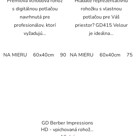
Prémiová vchodová rohož
Hľadáte reprezentatívnu
s digitálnou potlačou
rohožku s vlastnou
navrhnutá pre
potlačou pre Váš
profesionálov, ktorí
priestor? GD415 Velour
vyžadujú...
je ideálna...
NA MIERU
60x40cm
90x60cm
NA MIERU
60cm x 80cm
60x40cm
65cm
75x
GD Berber Impressions
HD - vpichovaná rohož s