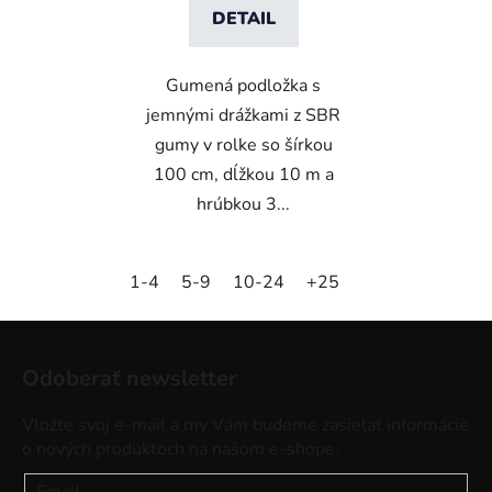
DETAIL
Gumená podložka s
jemnými drážkami z SBR
gumy v rolke so šírkou
100 cm, dĺžkou 10 m a
hrúbkou 3...
1-4
5-9
10-24
+25
Z
á
Odoberať newsletter
p
ä
Vložte svoj e-mail a my Vám budeme zasielať informácie
t
o nových produktoch na našom e-shope.
i