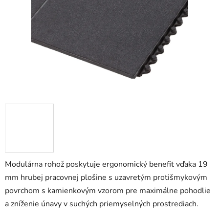
5
hviezdičiek.
Modulárna rohož poskytuje ergonomický benefit vďaka 19
mm hrubej pracovnej plošine s uzavretým protišmykovým
povrchom s kamienkovým vzorom pre maximálne pohodlie
a zníženie únavy v suchých priemyselných prostrediach.