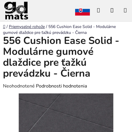
Prejsť
Hľadať
NÁKU
na
obsah
KOŠÍK
Domov
/
Priemyselné rohože
/
556 Cushion Ease Solid - Modulárne
gumové dlaždice pre ťažkú prevádzku - Čierna
556 Cushion Ease Solid -
Modulárne gumové
dlaždice pre ťažkú
prevádzku - Čierna
Priemerné
Neohodnotené
Podrobnosti hodnotenia
hodnotenie
produktu
je
0,0
z