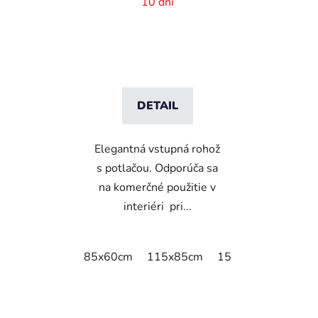
logom
10 dní
DETAIL
Elegantná vstupná rohož
s potlačou. Odporúča sa
na komerčné použitie v
interiéri pri...
85x60cm
115x85cm
150x85cm
180x