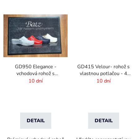
GD950 Elegance -
GD415 Velour- rohož s
vchodová rohož s
vlastnou potlačou - 4
digitálnou potlačou - 6
mm vlas
10 dní
10 dní
mm vlas
DETAIL
DETAIL