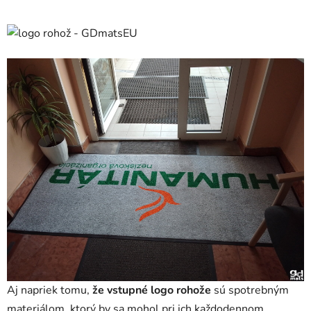
Aj napriek tomu,
že vstupné logo rohože
sú spotrebným
materiálom, ktorý by sa mohol pri ich každodennom