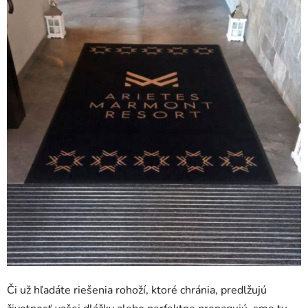
Či už hľadáte riešenia rohoží, ktoré chránia, predlžujú