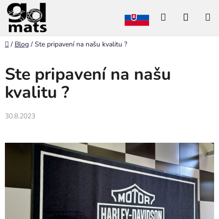
Prejsť
Hľadať
NÁKU
na
obsah
KOŠÍK
Domov
/
Blog
/
Ste pripavení na našu kvalitu ?
Ste pripavení na našu
kvalitu ?
30.8.2023