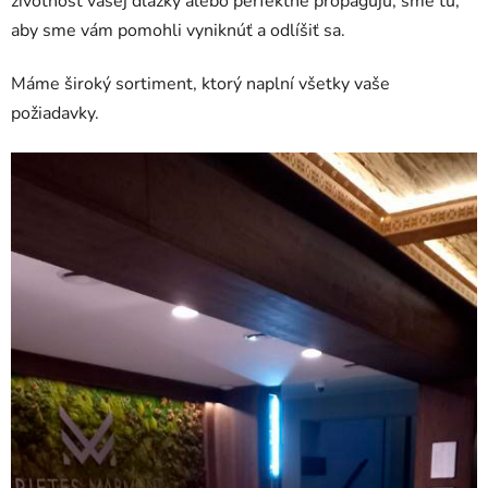
životnosť vašej dlážky alebo perfektne propagujú, sme tu,
aby sme vám pomohli vyniknúť a odlíšiť sa.
Máme široký sortiment, ktorý naplní všetky vaše
požiadavky.